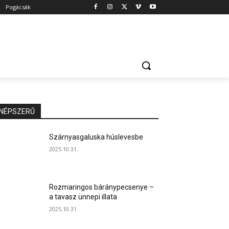
Pogácsák
NÉPSZERŰ
Szárnyasgaluska húslevesbe
2025.10.31.
Rozmaringos báránypecsenye –
a tavasz ünnepi illata
2025.10.31.