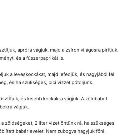
ítjuk, apróra vágjuk, majd a zsíron világosra pirítjuk.
ményt, és a fűszerpaprikát is.
juk a leveskockákat, majd lefedjük, és nagyjából fél
eg, és ha szükséges, pici vízzel pótoljunk.
isztítjuk, és kisebb kockákra vágjuk. A zöldbabot
bokra vágjuk.
a zöldségeket, 2 liter vizet öntünk rá, ha szükséges
eöblített babérlevelet. Nem zubogva hagyjuk főni.