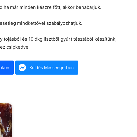
majd ha már minden készre főtt, akkor behabarjuk.
 esetleg mindkettővel szabályozhatjuk.
 tojásból és 10 dkg lisztből gyúrt tésztából készítünk,
hez csipkedve.
okon
Küldés Messengerben