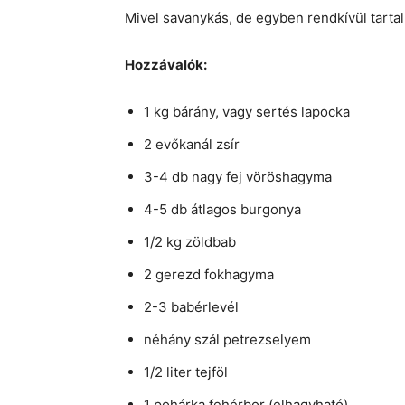
Mivel savanykás, de egyben rendkívül tartal
Hozzávalók:
1 kg bárány, vagy sertés lapocka
2 evőkanál zsír
3-4 db nagy fej vöröshagyma
4-5 db átlagos burgonya
1/2 kg zöldbab
2 gerezd fokhagyma
2-3 babérlevél
néhány szál petrezselyem
1/2 liter tejföl
1 pohárka fehérbor (elhagyható)