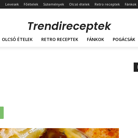
Levesek
Főételek
Sütemények
Olcsó ételek
Retro receptek
Fánkok
Trendireceptek
OLCSÓ ÉTELEK
RETRO RECEPTEK
FÁNKOK
POGÁCSÁK