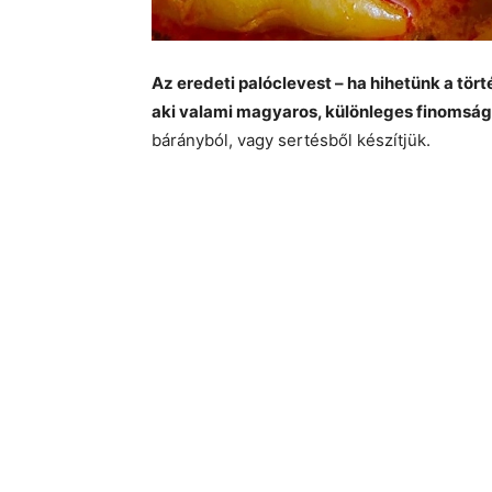
Az eredeti palóclevest – ha hihetünk a tö
aki valami magyaros, különleges finomság
bárányból, vagy sertésből készítjük.