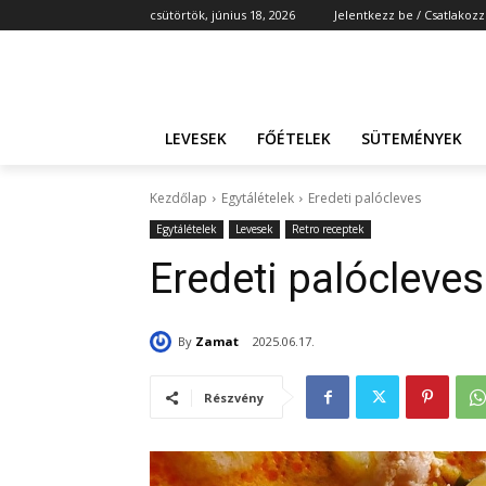
csütörtök, június 18, 2026
Jelentkezz be / Csatlakozz
LEVESEK
FŐÉTELEK
SÜTEMÉNYEK
Kezdőlap
Egytálételek
Eredeti palócleves
Egytálételek
Levesek
Retro receptek
Eredeti palócleves
By
Zamat
2025.06.17.
Részvény