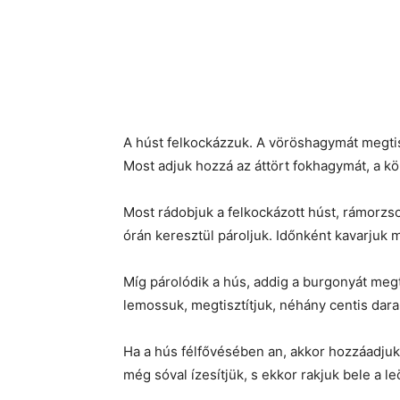
A húst felkockázzuk. A vöröshagymát megtiszt
Most adjuk hozzá az áttört fokhagymát, a kö
Most rádobjuk a felkockázott húst, rámorzsol
órán keresztül pároljuk. Időnként kavarjuk m
Míg párolódik a hús, addig a burgonyát megt
lemossuk, megtisztítjuk, néhány centis dara
Ha a hús félfővésében an, akkor hozzáadjuk 
még sóval ízesítjük, s ekkor rakjuk bele a l