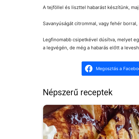
A tejföllel és liszttel habarást készítünk, 
Savanyúságát citrommal, vagy fehér borral,
Legfinomabb csipetkével dúsítva, melyet egy
a legvégén, de még a habarás előtt a leves
Megosztás a Facebo
Népszerű receptek