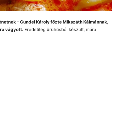
rténetnek – Gundel Károly főzte Mikszáth Kálmánnak,
ra vágyott.
Eredetileg ürühúsból készült, mára