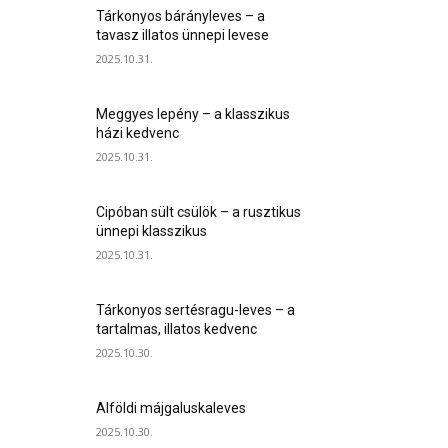
Tárkonyos bárányleves – a
tavasz illatos ünnepi levese
2025.10.31.
Meggyes lepény – a klasszikus
házi kedvenc
2025.10.31.
Cipóban sült csülök – a rusztikus
ünnepi klasszikus
2025.10.31.
Tárkonyos sertésragu-leves – a
tartalmas, illatos kedvenc
2025.10.30.
Alföldi májgaluskaleves
2025.10.30.