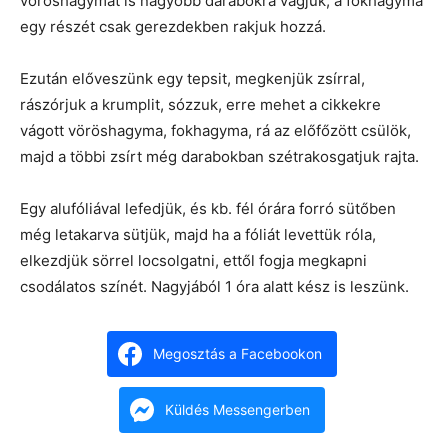
vöröshagymát is nagyobb darabokra vágjuk, a fokhagyma
egy részét csak gerezdekben rakjuk hozzá.
Ezután előveszünk egy tepsit, megkenjük zsírral,
rászórjuk a krumplit, sózzuk, erre mehet a cikkekre
vágott vöröshagyma, fokhagyma, rá az előfőzött csülök,
majd a többi zsírt még darabokban szétrakosgatjuk rajta.
Egy alufóliával lefedjük, és kb. fél órára forró sütőben
még letakarva sütjük, majd ha a fóliát levettük róla,
elkezdjük sörrel locsolgatni, ettől fogja megkapni
csodálatos színét. Nagyjából 1 óra alatt kész is leszünk.
Megosztás a Facebookon
Küldés Messengerben