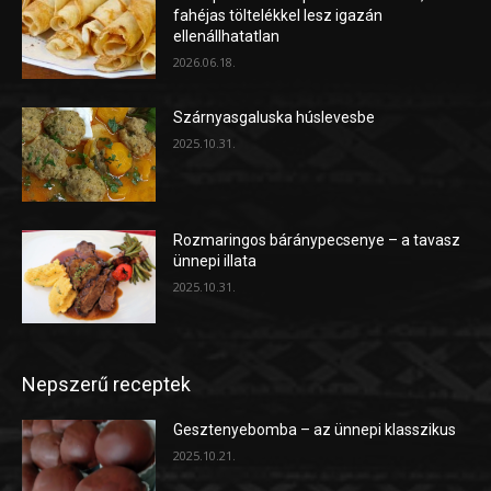
fahéjas töltelékkel lesz igazán
ellenállhatatlan
2026.06.18.
Szárnyasgaluska húslevesbe
2025.10.31.
Rozmaringos báránypecsenye – a tavasz
ünnepi illata
2025.10.31.
Nepszerű receptek
Gesztenyebomba – az ünnepi klasszikus
2025.10.21.