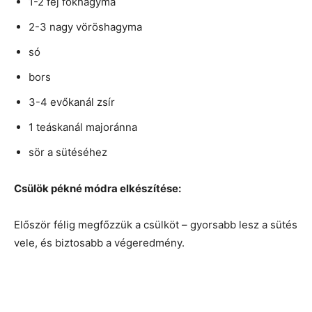
1-2 fej fokhagyma
2-3 nagy vöröshagyma
só
bors
3-4 evőkanál zsír
1 teáskanál majoránna
sör a sütéséhez
Csülök pékné módra elkészítése:
Először félig megfőzzük a csülköt – gyorsabb lesz a sütés
vele, és biztosabb a végeredmény.