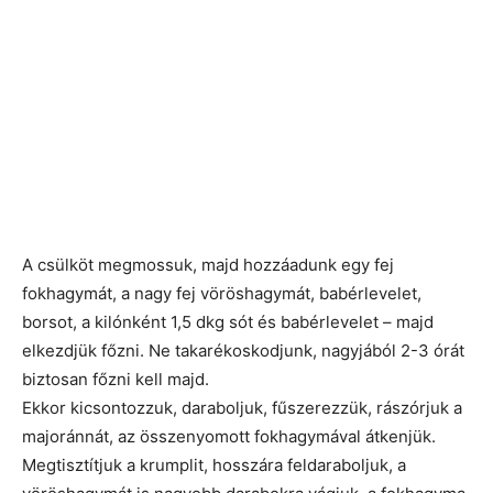
A csülköt megmossuk, majd hozzáadunk egy fej
fokhagymát, a nagy fej vöröshagymát, babérlevelet,
borsot, a kilónként 1,5 dkg sót és babérlevelet – majd
elkezdjük főzni. Ne takarékoskodjunk, nagyjából 2-3 órát
biztosan főzni kell majd.
Ekkor kicsontozzuk, daraboljuk, fűszerezzük, rászórjuk a
majoránnát, az összenyomott fokhagymával átkenjük.
Megtisztítjuk a krumplit, hosszára feldaraboljuk, a