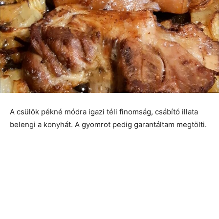
A csülök pékné módra igazi téli finomság, csábító illata
belengi a konyhát. A gyomrot pedig garantáltam megtölti.