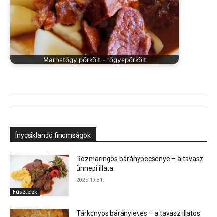
Marhatőgy pörkölt - tőgyepörkölt
Ínycsiklandó finomságok
Rozmaringos báránypecsenye – a tavasz
ünnepi illata
2025.10.31.
Húsételek
Tárkonyos bárányleves – a tavasz illatos