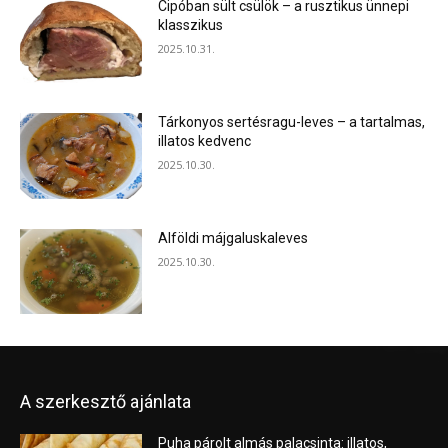
Cipóban sült csülök – a rusztikus ünnepi
klasszikus
2025.10.31.
Tárkonyos sertésragu-leves – a tartalmas,
illatos kedvenc
2025.10.30.
Alföldi májgaluskaleves
2025.10.30.
A szerkesztő ajánlata
Puha párolt almás palacsinta: illatos,