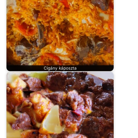
Cigány káposzta