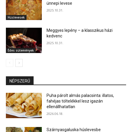
ünnepi levese
2025.10.31.
Húslevesek
Meggyes lepény – a klasszikus házi
kedvenc
2025.10.31.
Édes sütemények
NÉPSZERŰ
Puha párolt almás palacsinta: illatos,
fahéjas töltelékkel lesz igazán
ellenállhatatlan
2026.06.18.
Szárnyasgaluska húslevesbe