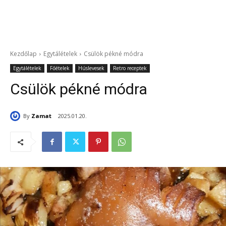
Kezdőlap
Egytálételek
Csülök pékné módra
Egytálételek
Főételek
Húslevesek
Retro receptek
Csülök pékné módra
By
Zamat
2025.01.20.