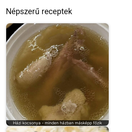
Népszerű receptek
Házi kocsonya - minden házban másképp főzik