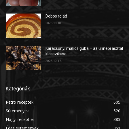
Dobos rolád
2025.10.18.
Karácsonyi mákos guba – az ünnepi asztal
klasszikusa
2025.10.17.
Kategóriák
Retro receptek
605
Sütemények
520
Nagyi receptjei
383
Édes sütemények
351