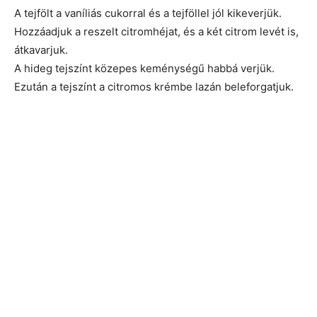
A tejfölt a vaníliás cukorral és a tejföllel jól kikeverjük.
Hozzáadjuk a reszelt citromhéjat, és a két citrom levét is,
átkavarjuk.
A hideg tejszínt közepes keménységű habbá verjük.
Ezután a tejszínt a citromos krémbe lazán beleforgatjuk.