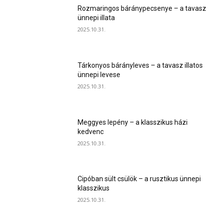
Rozmaringos báránypecsenye – a tavasz
ünnepi illata
2025.10.31.
Tárkonyos bárányleves – a tavasz illatos
ünnepi levese
2025.10.31.
Meggyes lepény – a klasszikus házi
kedvenc
2025.10.31.
Cipóban sült csülök – a rusztikus ünnepi
klasszikus
2025.10.31.