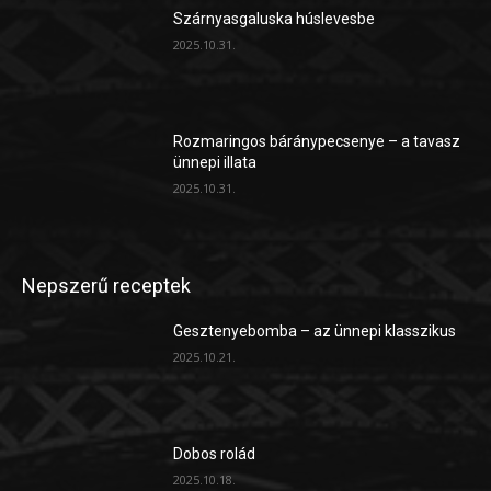
Szárnyasgaluska húslevesbe
2025.10.31.
Rozmaringos báránypecsenye – a tavasz
ünnepi illata
2025.10.31.
Nepszerű receptek
Gesztenyebomba – az ünnepi klasszikus
2025.10.21.
Dobos rolád
2025.10.18.