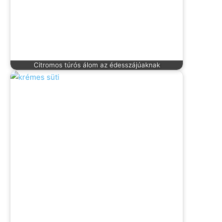
Citromos túrós álom az édesszájúaknak