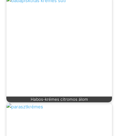
Habos-krémes citromos álom