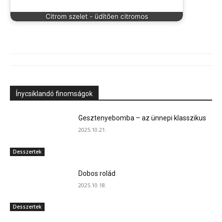
Citrom szelet - üdítően citromos
Ínycsiklandó finomságok
Gesztenyebomba – az ünnepi klasszikus
2025.10.21.
Desszertek
Dobos rolád
2025.10.18.
Desszertek