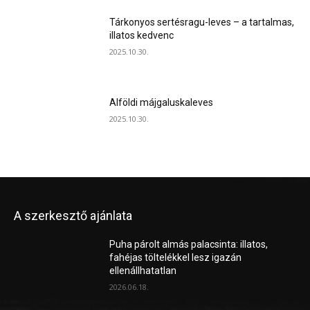
Tárkonyos sertésragu-leves – a tartalmas,
illatos kedvenc
2025.10.30.
Alföldi májgaluskaleves
2025.10.30.
A szerkesztő ajánlata
Puha párolt almás palacsinta: illatos,
fahéjas töltelékkel lesz igazán
ellenállhatatlan
2026.06.18.