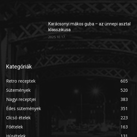
Karácsonyi mákos guba – az ünnepi asztal
klasszikusa
2025.10.17.
Kategóriák
Retro receptek
605
Sütemények
520
Nagyi receptjei
383
Édes sütemények
351
Olcsó ételek
223
Főételek
163
Húsételek
131