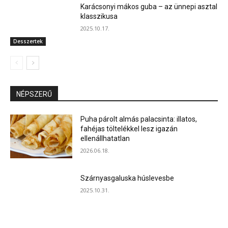
Karácsonyi mákos guba – az ünnepi asztal
klasszikusa
2025.10.17.
Desszertek
NÉPSZERŰ
Puha párolt almás palacsinta: illatos,
fahéjas töltelékkel lesz igazán
ellenállhatatlan
2026.06.18.
Szárnyasgaluska húslevesbe
2025.10.31.