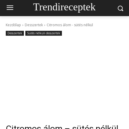
Trendireceptek
Kezdőlap
Desszertek
Citromos álom - sütés nélkül
Desszertek
Sütés nélküli desszertek
Citromos álom – sütés nélkül