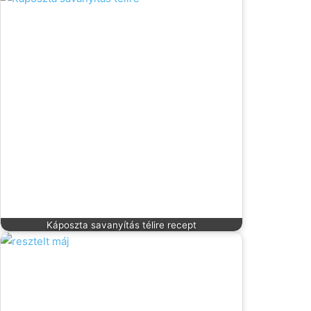
Káposzta savanyítás télire recept