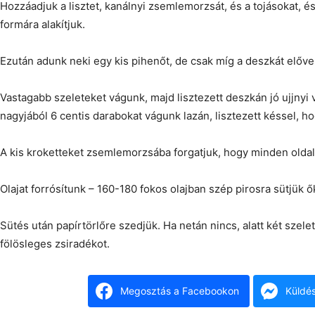
Hozzáadjuk a lisztet, kanálnyi zsemlemorzsát, és a tojásokat, 
formára alakítjuk.
Ezután adunk neki egy kis pihenőt, de csak míg a deszkát előv
Vastagabb szeleteket vágunk, majd lisztezett deszkán jó ujjnyi
nagyjából 6 centis darabokat vágunk lazán, lisztezett késsel, 
A kis kroketteket zsemlemorzsába forgatjuk, hogy minden olda
Olajat forrósítunk – 160-180 fokos olajban szép pirosra sütjük ő
Sütés után papírtörlőre szedjük. Ha netán nincs, alatt két szelet
fölösleges zsiradékot.
Megosztás a Facebookon
Küldé