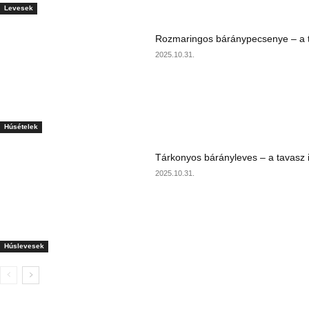
Levesek
Rozmaringos báránypecsenye – a ta
2025.10.31.
Húsételek
Tárkonyos bárányleves – a tavasz i
2025.10.31.
Húslevesek