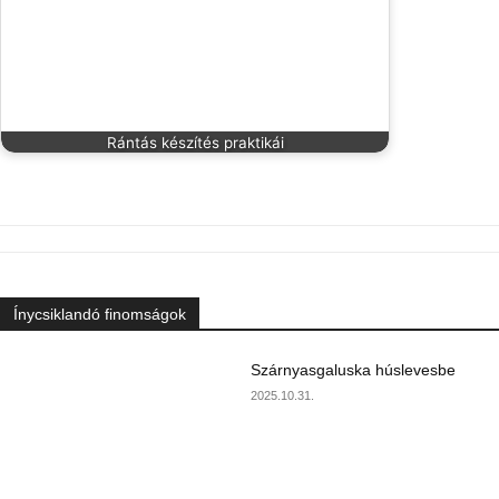
Rántás készítés praktikái
Ínycsiklandó finomságok
Szárnyasgaluska húslevesbe
2025.10.31.