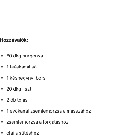
Hozzávalók:
60 dkg burgonya
1 teáskanál só
1 késhegynyi bors
20 dkg liszt
2 db tojás
1 evőkanál zsemlemorzsa a masszához
zsemlemorzsa a forgatáshoz
olaj a sütéshez