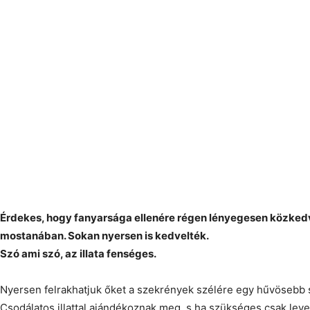
Érdekes, hogy fanyarsága ellenére régen lényegesen közkedv
mostanában. Sokan nyersen is kedvelték.
Szó ami szó, az illata fenséges.
Nyersen felrakhatjuk őket a szekrények szélére egy hűvösebb
Csodálatos illattal ajándékoznak meg, s ha szükséges csak leve