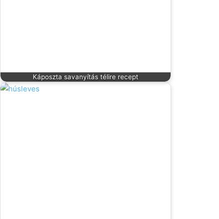
Káposzta savanyítás télire recept