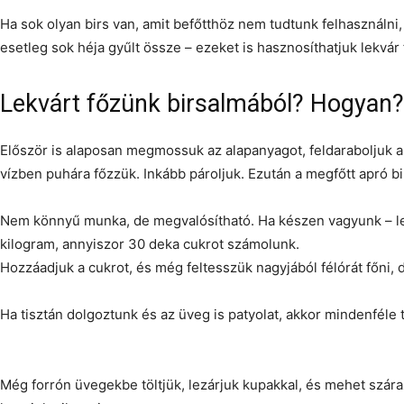
Ha sok olyan birs van, amit befőtthöz nem tudtunk felhasználni,
esetleg sok héja gyűlt össze – ezeket is hasznosíthatjuk lekvár
Lekvárt főzünk birsalmából? Hogyan?
Először is alaposan megmossuk az alapanyagot, feldaraboljuk a
vízben puhára főzzük. Inkább pároljuk. Ezután a megfőtt apró b
Nem könnyű munka, de megvalósítható. Ha készen vagyunk – le
kilogram, annyiszor 30 deka cukrot számolunk.
Hozzáadjuk a cukrot, és még feltesszük nagyjából félórát főni, 
Ha tisztán dolgoztunk és az üveg is patyolat, akkor mindenféle ta
Még forrón üvegekbe töltjük, lezárjuk kupakkal, és mehet szár