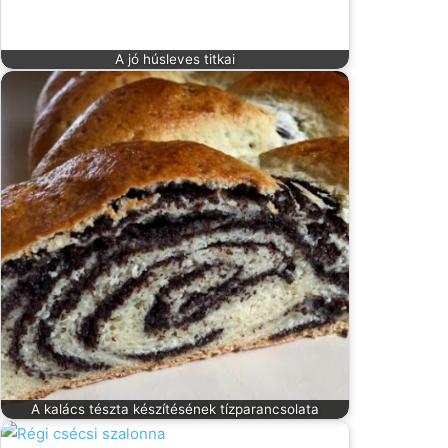
A jó húsleves titkai
A kalács tészta készítésének tízparancsolata