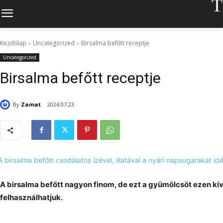
T
Kezdőlap
Uncategorized
Birsalma befőtt receptje
Uncategorized
Birsalma befőtt receptje
By
Zamat
2024.07.23.
A birsalma befőtt nagyon finom, de ezt a gyümölcsöt ezen kív
felhasználhatjuk.