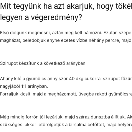
Mit tegyünk ha azt akarjuk, hogy töké
legyen a végeredmény?
Első dolgunk megmosni, aztán meg kell hámozni. Ezután szépen
magházat, beledobjuk enyhe ecetes vízbe néhány percre, majd
Szirupot készítünk a következő arányban:
Ahány kiló a gyümölcs annyiszor 40 dkg cukorral szirupot főzün
nagyjából 1:1 arányban.
Forraljuk kicsit, majd a megházomott, üvegbe rakott gyümölcsr
Még mindig forrón jól lezárjuk, majd száraz dunsztba állítjuk. Ak
szükséges, akkor letörölgetjük a birsalma befőttet, majd helyér