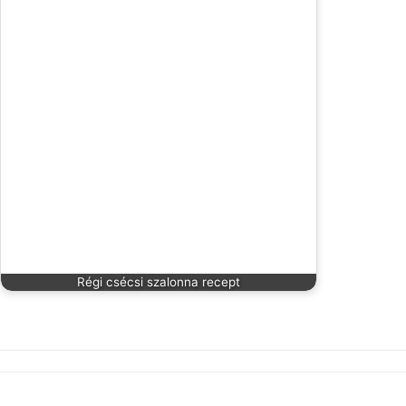
Régi csécsi szalonna recept