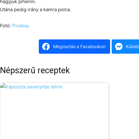
hagyjuk pihenni.
Utána pedig irány a kamra polca.
Fotó:
Pixabay
Megosztás a Facebookon
Küldé
Népszerű receptek