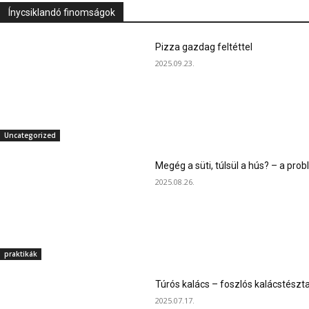
Ínycsiklandó finomságok
Pizza gazdag feltéttel
2025.09.23.
Uncategorized
Megég a süti, túlsül a hús? – a pr
2025.08.26.
praktikák
Túrós kalács – foszlós kalácstészta
2025.07.17.