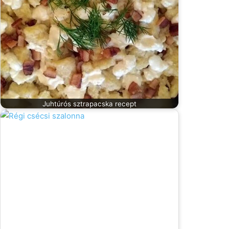
Juhtúrós sztrapacska recept