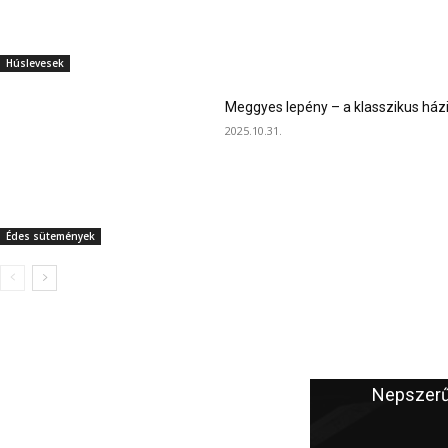
Húslevesek
Meggyes lepény – a klasszikus ház
2025.10.31.
Édes sütemények
A szerkesztő ajánlata
Nepszerű
Szárnyasgaluska húslevesbe