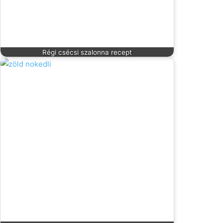
Régi csécsi szalonna recept