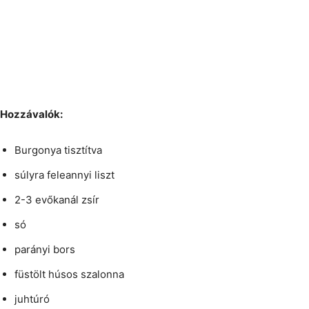
Hozzávalók:
Burgonya tisztítva
súlyra feleannyi liszt
2-3 evőkanál zsír
só
parányi bors
füstölt húsos szalonna
juhtúró