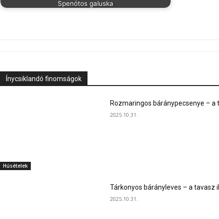
Spenótos galuska
Ínycsiklandó finomságok
Rozmaringos báránypecsenye – a ta
2025.10.31.
Húsételek
Tárkonyos bárányleves – a tavasz i
2025.10.31.