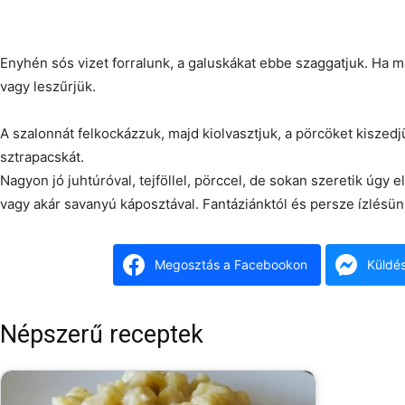
Enyhén sós vizet forralunk, a galuskákat ebbe szaggatjuk. Ha me
vagy leszűrjük.
A szalonnát felkockázzuk, majd kiolvasztjuk, a pörcöket kiszedj
sztrapacskát.
Nagyon jó juhtúróval, tejföllel, pörccel, de sokan szeretik úgy e
vagy akár savanyú káposztával. Fantáziánktól és persze ízlésün
Megosztás a Facebookon
Küldé
Népszerű receptek