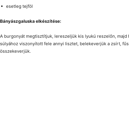
esetleg tejföl
Bányászgaluska elkészítése:
A burgonyát megtisztítjuk, lereszeljük kis lyukú reszelőn, majd 
súlyához viszonyított fele annyi lisztet, belekeverjük a zsírt, f
összekeverjük.