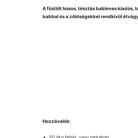
A füstölt húsos, tésztás bableves kiadós, l
babbal és a zöldségekkel rendkívül étvágy
Hozzávalók:
50 dkg fehér, vagy tarkabab