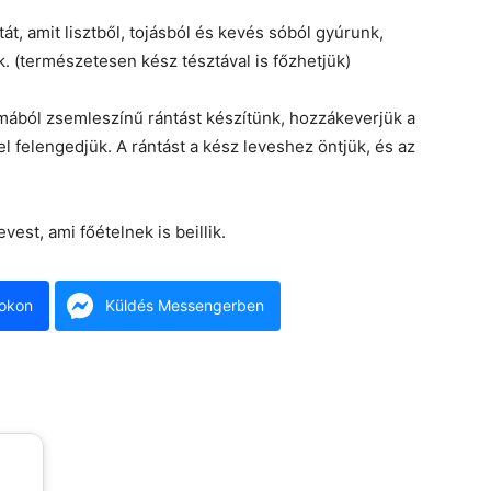
t, amit lisztből, tojásból és kevés sóból gyúrunk,
. (természetesen kész tésztával is főzhetjük)
ymából zsemleszínű rántást készítünk, hozzákeverjük a
l felengedjük. A rántást a kész leveshez öntjük, és az
est, ami főételnek is beillik.
okon
Küldés Messengerben