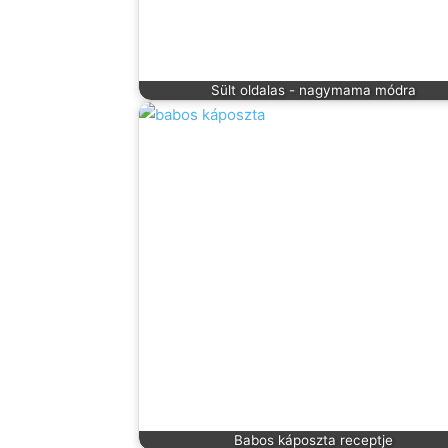
Sült oldalas - nagymama módra
Babos káposzta receptje