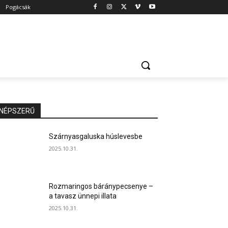
Pogácsák
NÉPSZERŰ
Szárnyasgaluska húslevesbe
2025.10.31.
Rozmaringos báránypecsenye –
a tavasz ünnepi illata
2025.10.31.