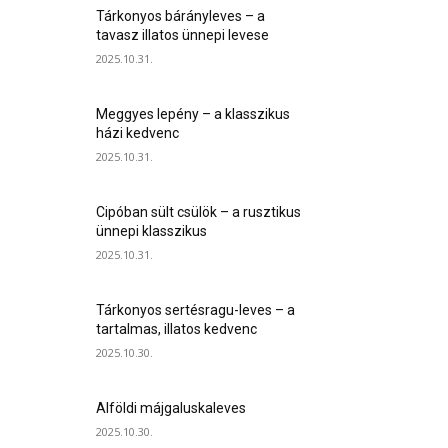
Tárkonyos bárányleves – a
tavasz illatos ünnepi levese
2025.10.31.
Meggyes lepény – a klasszikus
házi kedvenc
2025.10.31.
Cipóban sült csülök – a rusztikus
ünnepi klasszikus
2025.10.31.
Tárkonyos sertésragu-leves – a
tartalmas, illatos kedvenc
2025.10.30.
Alföldi májgaluskaleves
2025.10.30.