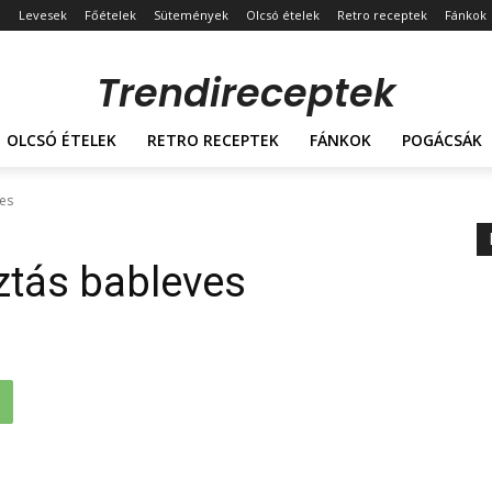
Levesek
Főételek
Sütemények
Olcsó ételek
Retro receptek
Fánkok
Trendireceptek
OLCSÓ ÉTELEK
RETRO RECEPTEK
FÁNKOK
POGÁCSÁK
ves
sztás bableves