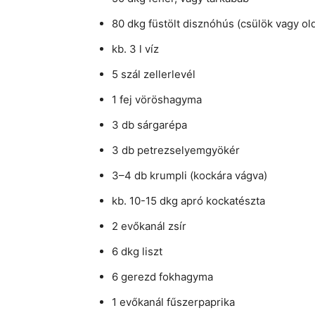
80 dkg füstölt disznóhús (csülök vagy ol
kb. 3 l víz
5 szál zellerlevél
1 fej vöröshagyma
3 db sárgarépa
3 db petrezselyemgyökér
3–4 db krumpli (kockára vágva)
kb. 10-15 dkg apró kockatészta
2 evőkanál zsír
6 dkg liszt
6 gerezd fokhagyma
1 evőkanál fűszerpaprika