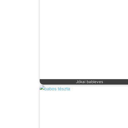
Jókai bableves