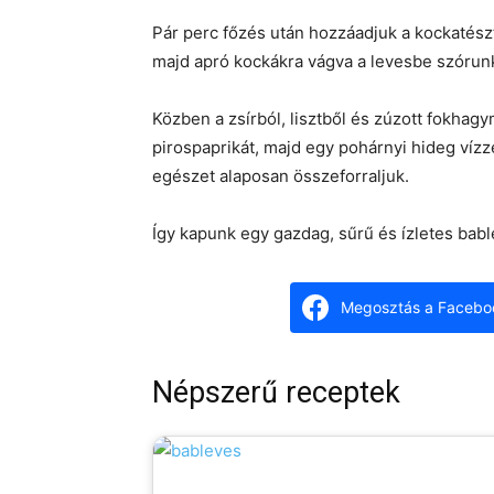
Pár perc főzés után hozzáadjuk a kockatésztá
majd apró kockákra vágva a levesbe szórunk
Közben a zsírból, lisztből és zúzott fokhag
pirospaprikát, majd egy pohárnyi hideg vízze
egészet alaposan összeforraljuk.
Így kapunk egy gazdag, sűrű és ízletes bablev
Megosztás a Facebo
Népszerű receptek