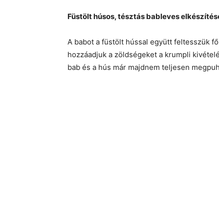
Füstölt húsos, tésztás bableves elkészítés
A babot a füstölt hússal együtt feltesszük főn
hozzáadjuk a zöldségeket a krumpli kivételé
bab és a hús már majdnem teljesen megpuh