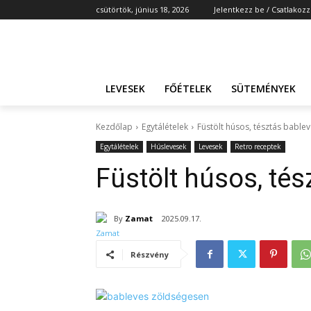
csütörtök, június 18, 2026
Jelentkezz be / Csatlakozz
LEVESEK
FŐÉTELEK
SÜTEMÉNYEK
Kezdőlap
Egytálételek
Füstölt húsos, tésztás bable
Egytálételek
Húslevesek
Levesek
Retro receptek
Füstölt húsos, té
By
Zamat
2025.09.17.
Részvény