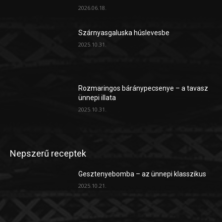
2026.06.18.
Szárnyasgaluska húslevesbe
2025.10.31.
Rozmaringos báránypecsenye – a tavasz
ünnepi illata
2025.10.31.
Nepszerű receptek
Gesztenyebomba – az ünnepi klasszikus
2025.10.21.