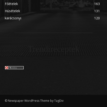
Főételek
163
Húsételek
131
karácsonyi
120
Trendireceptek
© Newspaper WordPress Theme by TagDiv