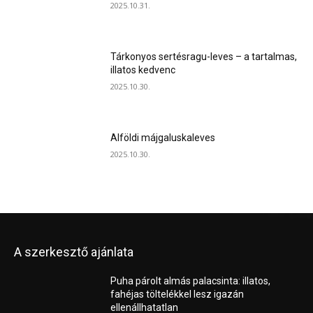
2025.10.31.
Tárkonyos sertésragu-leves – a tartalmas,
illatos kedvenc
2025.10.30.
Alföldi májgaluskaleves
2025.10.30.
A szerkesztő ajánlata
Puha párolt almás palacsinta: illatos,
fahéjas töltelékkel lesz igazán
ellenállhatatlan