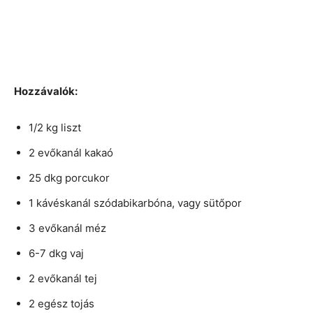
Hozzávalók:
1/2 kg liszt
2 evőkanál kakaó
25 dkg porcukor
1 kávéskanál szódabikarbóna, vagy sütőpor
3 evőkanál méz
6-7 dkg vaj
2 evőkanál tej
2 egész tojás