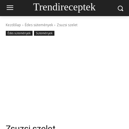
Trendireceptek
Kezdőlap
Édes sütemények
Zsuzsi szelet
Édes sütemények
Sütemények
Zsuzsi szelet