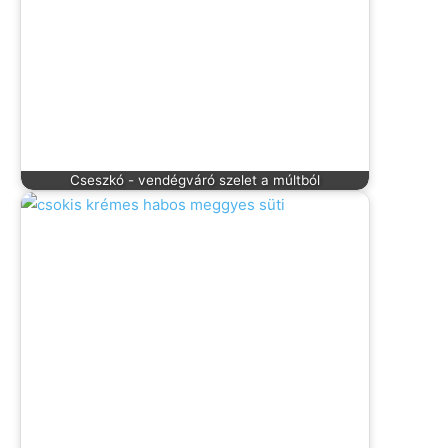
Cseszkó - vendégváró szelet a múltból