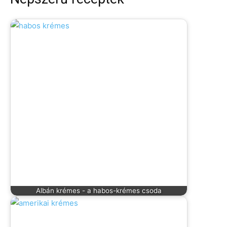
Albán krémes - a habos-krémes csoda