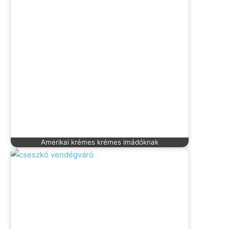
Amerikai krémes krémes imádóknak