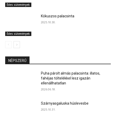
Édes sütemények
Kókuszos palacsinta
2025.10.30.
Édes sütemények
NÉPSZERŰ
Puha párolt almás palacsinta: illatos,
fahéjas töltelékkel lesz igazán
ellenállhatatlan
2026.06.18.
Szárnyasgaluska húslevesbe
2025.10.31.