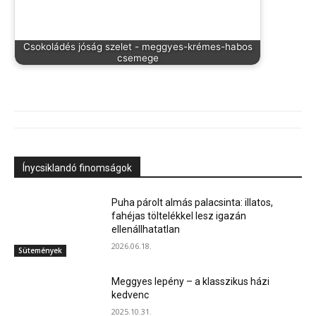
Csokoládés jóság szelet - meggyes-krémes-habos
csemege
Ínycsiklandó finomságok
Puha párolt almás palacsinta: illatos,
fahéjas töltelékkel lesz igazán
ellenállhatatlan
2026.06.18.
Sütemények
Meggyes lepény – a klasszikus házi
kedvenc
2025.10.31.