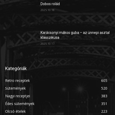
Dobos rolád
2025.10.18.
Karácsonyi mákos guba – az ünnepi asztal
klasszikusa
2025.10.17.
Kategóriák
Retro receptek
605
Sütemények
520
Nagyi receptjei
383
Édes sütemények
351
Olcsó ételek
223