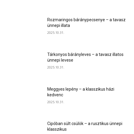
Rozmaringos báránypecsenye – a tavasz
ünnepi illata
2025.10.31.
Tárkonyos bárányleves – a tavasz illatos
ünnepi levese
2025.10.31.
Meggyes lepény – a klasszikus házi
kedvenc
2025.10.31.
Cipóban sült csülök – a rusztikus ünnepi
klasszikus