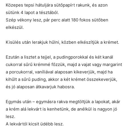
Közepes tepsi hátuljára sütőpapírt rakunk, és azon
sütünk 4 lapot a tésztából.
Szép vékony lesz, pár perc alatt 180 fokos sütőben
elkészül.
Kisülés után lerakjuk hűlni, közben elkészítjük a krémet.
Ezután a lisztet a tejjel, a pudingporokkal és két kanál
cukorral sűrű krémmé főzzük, majd a vajat vagy margarint
a porcukorral, vaníliával alaposan kikeverjük, majd ha
kihűlt a sűrű puding, akkor a két krémet összekeverjük,
és jó alaposan átkavarjuk habosra.
Egymás után – egymásra rakva megtöltjük a lapokat, akár
a krém alá lekvárt is kenhetünk, de anélkül is nagyon jó
lesz.
A lekvártól kicsit üdébb lesz.