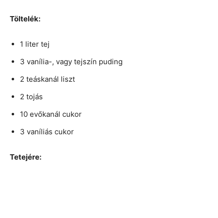
Töltelék:
1 liter tej
3 vanília-, vagy tejszín puding
2 teáskanál liszt
2 tojás
10 evőkanál cukor
3 vaníliás cukor
Tetejére: