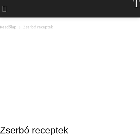
T
Kezdőlap
Zserbó receptek
Zserbó receptek