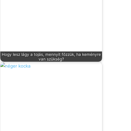
Hogy lesz lágy a tojás, mennyit főzzük, ha keményre
van szükség?