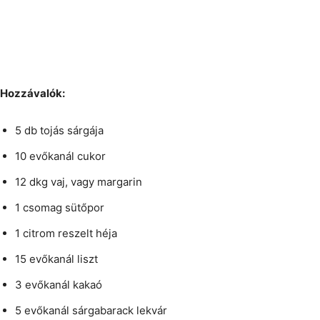
Hozzávalók:
5 db tojás sárgája
10 evőkanál cukor
12 dkg vaj, vagy margarin
1 csomag sütőpor
1 citrom reszelt héja
15 evőkanál liszt
3 evőkanál kakaó
5 evőkanál sárgabarack lekvár