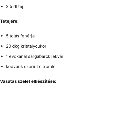
2,5 dl tej
Tetejére:
5 tojás fehérje
20 dkg kristálycukor
1 evőkanál sárgabarck lekvár
kedvünk szerint citromlé
Vasutas szelet elkészítése: