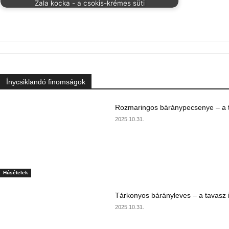
Zala kocka - a csokis-krémes süti
Ínycsiklandó finomságok
Rozmaringos báránypecsenye – a ta
2025.10.31.
Húsételek
Tárkonyos bárányleves – a tavasz i
2025.10.31.