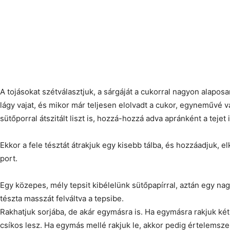
A tojásokat szétválasztjuk, a sárgáját a cukorral nagyon alapos
lágy vajat, és mikor már teljesen elolvadt a cukor, egyneművé v
sütőporral átszitált liszt is, hozzá-hozzá adva apránként a tejet i
Ekkor a fele tésztát átrakjuk egy kisebb tálba, és hozzáadjuk, 
port.
Egy közepes, mély tepsit kibélelünk sütőpapírral, aztán egy na
tészta masszát felváltva a tepsibe.
Rakhatjuk sorjába, de akár egymásra is. Ha egymásra rakjuk két
csíkos lesz. Ha egymás mellé rakjuk le, akkor pedig értelemsze