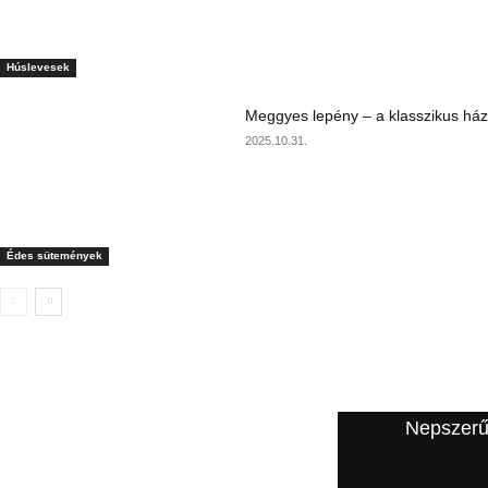
Húslevesek
Meggyes lepény – a klasszikus ház
2025.10.31.
Édes sütemények
A szerkesztő ajánlata
Nepszerű
Szárnyasgaluska húslevesbe