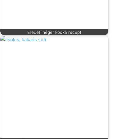
Eredeti néger kocka recept