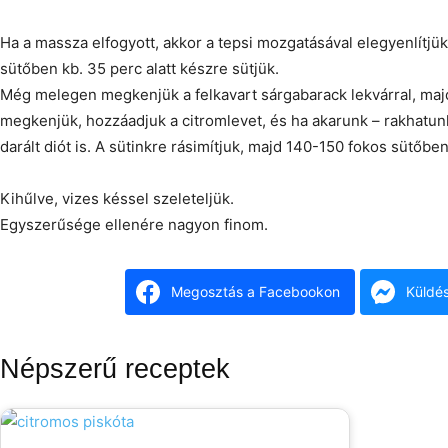
Ha a massza elfogyott, akkor a tepsi mozgatásával elegyenlítjük
sütőben kb. 35 perc alatt készre sütjük.
Még melegen megkenjük a felkavart sárgabarack lekvárral, majd 
megkenjük, hozzáadjuk a citromlevet, és ha akarunk – rakhatun
darált diót is. A sütinkre rásimítjuk, majd 140-150 fokos sütőbe
Kihűlve, vizes késsel szeleteljük.
Egyszerűsége ellenére nagyon finom.
Megosztás a Facebookon
Küldé
Népszerű receptek