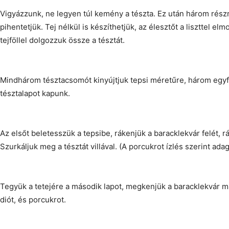
Vigyázzunk, ne legyen túl kemény a tészta. Ez után három részr
pihentetjük. Tej nélkül is készíthetjük, az élesztőt a liszttel el
tejföllel dolgozzuk össze a tésztát.
Mindhárom tésztacsomót kinyújtjuk tepsi méretűre, három egy
tésztalapot kapunk.
Az elsőt beletesszük a tepsibe, rákenjük a baracklekvár felét, rá
Szurkáljuk meg a tésztát villával. (A porcukrot ízlés szerint ada
Tegyük a tetejére a második lapot, megkenjük a baracklekvár má
diót, és porcukrot.