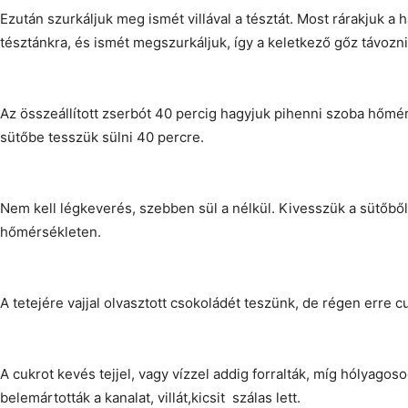
Ezután szurkáljuk meg ismét villával a tésztát. Most rárakjuk a 
tésztánkra, és ismét megszurkáljuk, így a keletkező gőz távozn
Az összeállított zserbót 40 percig hagyjuk pihenni szoba hőmé
sütőbe tesszük sülni 40 percre.
Nem kell légkeverés, szebben sül a nélkül. Kivesszük a sütőből,
hőmérsékleten.
A tetejére vajjal olvasztott csokoládét teszünk, de régen erre 
A cukrot kevés tejjel, vagy vízzel addig forralták, míg hólyagos
belemártották a kanalat, villát,kicsit szálas lett.