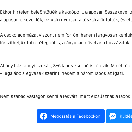
Ekkor hirtelen beleöntötték a kakaóport, alaposan összekeverté
alaposan elkeverték, ez után gyorsan a tésztára öntötték, és els
A csokoládémázat viszont nem forrón, hanem langyosan kenjük a
Készíthetjük több rétegből is, arányosan növelve a hozzávalók 
Ahány ház, annyi szokás, 3-6 lapos zserbó is létezik. Minél töb
– legalábbis egyesek szerint, nekem a három lapos az igazi.
Nem szabad vastagon kenni a lekvárt, mert elcsúsznak a lapok! 
Megosztás a Facebookon
Küldé