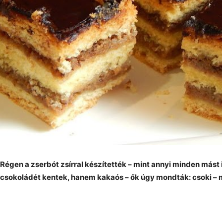
Régen a zserbót zsírral készítették – mint annyi minden mást 
csokoládét kentek, hanem kakaós – ők úgy mondták: csoki –