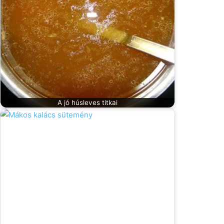
A jó húsleves titkai