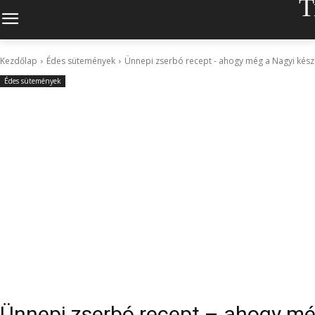
T
Kezdőlap
Édes sütemények
Ünnepi zserbó recept - ahogy még a Nagyi készít
Édes sütemények
Ünnepi zserbó recept – ahogy mé