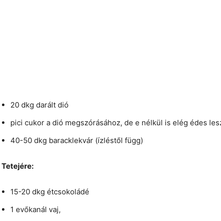
20 dkg darált dió
pici cukor a dió megszórásához, de e nélkül is elég édes le
40-50 dkg baracklekvár (ízléstől függ)
Tetejére:
15-20 dkg étcsokoládé
1 evőkanál vaj,