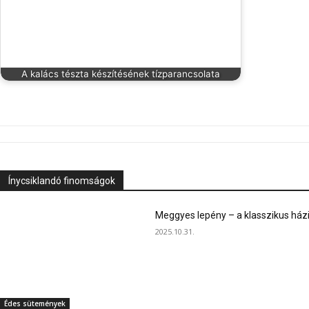
A kalács tészta készítésének tízparancsolata
Ínycsiklandó finomságok
Meggyes lepény – a klasszikus ház
2025.10.31.
Édes sütemények