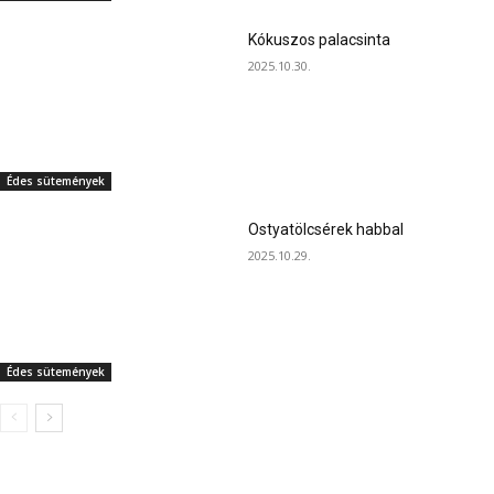
Kókuszos palacsinta
2025.10.30.
Édes sütemények
Ostyatölcsérek habbal
2025.10.29.
Édes sütemények