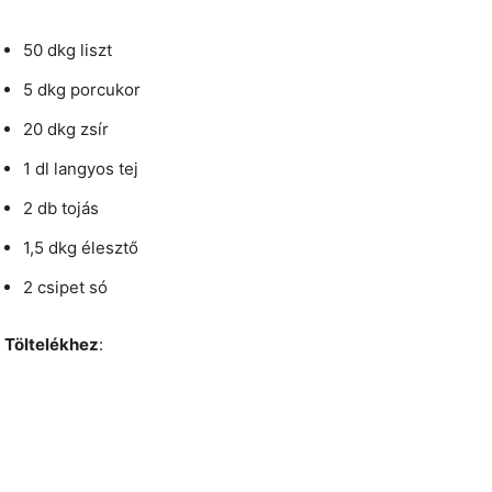
50 dkg liszt
5 dkg porcukor
20 dkg zsír
1 dl langyos tej
2 db tojás
1,5 dkg élesztő
2 csipet só
Töltelékhez
: