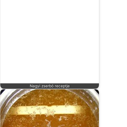
Nagyi zserbó receptje