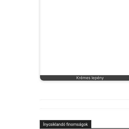
Krémes lepény
Ínycsiklandó finomságok