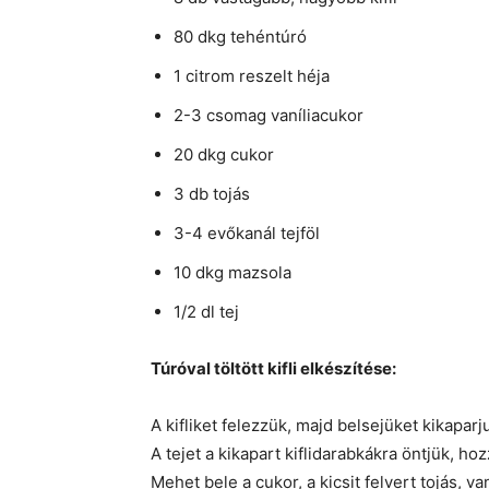
80 dkg tehéntúró
1 citrom reszelt héja
2-3 csomag vaníliacukor
20 dkg cukor
3 db tojás
3-4 evőkanál tejföl
10 dkg mazsola
1/2 dl tej
Túróval töltött kifli elkészítése:
A kifliket felezzük, majd belsejüket kikaparj
A tejet a kikapart kiflidarabkákra öntjük, hoz
Mehet bele a cukor, a kicsit felvert tojás, va