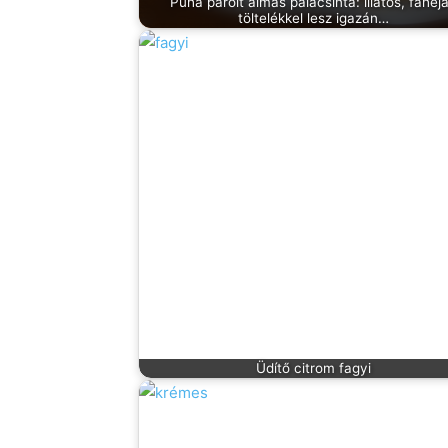
Puha párolt almás palacsinta: illatos, fahéj
töltelékkel lesz igazán…
Üdítő citrom fagyi