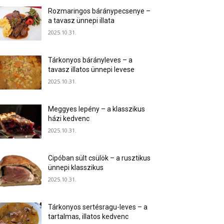
Rozmaringos báránypecsenye –
a tavasz ünnepi illata
2025.10.31.
Tárkonyos bárányleves – a
tavasz illatos ünnepi levese
2025.10.31.
Meggyes lepény – a klasszikus
házi kedvenc
2025.10.31.
Cipóban sült csülök – a rusztikus
ünnepi klasszikus
2025.10.31.
Tárkonyos sertésragu-leves – a
tartalmas, illatos kedvenc