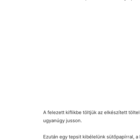
A felezett kiflikbe töltjük az elkészített töl
ugyanúgy jusson.
Ezután egy tepsit kibélelünk sütőpapírral, a k