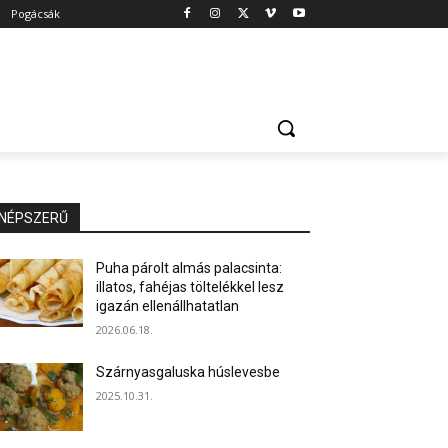
Pogácsák
NÉPSZERŰ
Puha párolt almás palacsinta:
illatos, fahéjas töltelékkel lesz
igazán ellenállhatatlan
2026.06.18.
Szárnyasgaluska húslevesbe
2025.10.31.