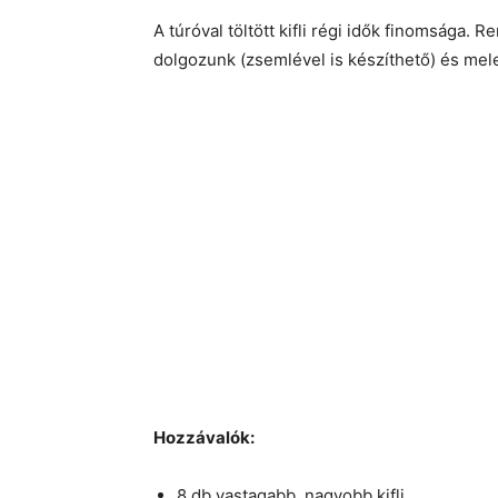
A túróval töltött kifli régi idők finomsága. R
dolgozunk (zsemlével is készíthető) és me
Hozzávalók:
8 db vastagabb, nagyobb kifli