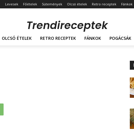
Levesek
Főételek
Sütemények
Olcsó ételek
Retro receptek
Fánkok
Trendireceptek
OLCSÓ ÉTELEK
RETRO RECEPTEK
FÁNKOK
POGÁCSÁK