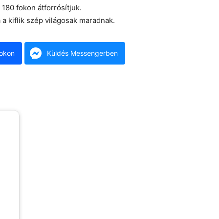
 180 fokon átforrósítjuk.
a a kiflik szép világosak maradnak.
okon
Küldés Messengerben