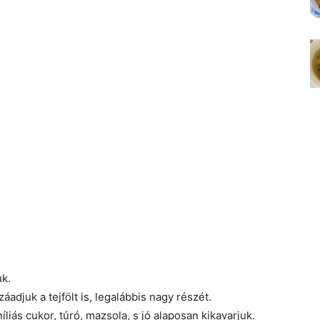
uk.
záadjuk a tejfölt is, legalábbis nagy részét.
níliás cukor, túró, mazsola, s jó alaposan kikavarjuk.