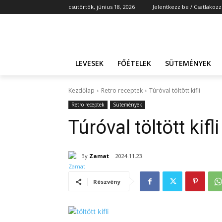
csütörtök, június 18, 2026
Jelentkezz be / Csatlakozz
LEVESEK
FŐÉTELEK
SÜTEMÉNYEK
Kezdőlap
Retro receptek
Túróval töltött kifli
Retro receptek
Sütemények
Túróval töltött kifli
By
Zamat
2024.11.23.
Részvény