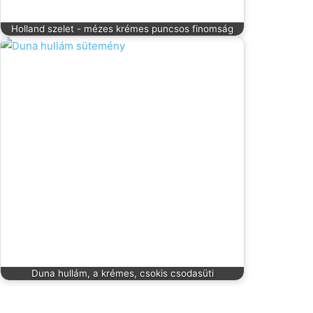
Holland szelet - mézes krémes puncsos finomság
Duna hullám, a krémes, csokis csodasüti