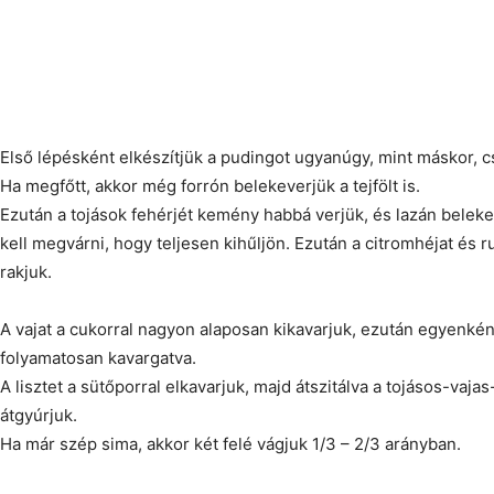
Első lépésként elkészítjük a pudingot ugyanúgy, mint máskor, 
Ha megfőtt, akkor még forrón belekeverjük a tejfölt is.
Ezután a tojások fehérjét kemény habbá verjük, és lazán beleke
kell megvárni, hogy teljesen kihűljön. Ezután a citromhéjat és 
rakjuk.
A vajat a cukorral nagyon alaposan kikavarjuk, ezután egyenként
folyamatosan kavargatva.
A lisztet a sütőporral elkavarjuk, majd átszitálva a tojásos-vaj
átgyúrjuk.
Ha már szép sima, akkor két felé vágjuk 1/3 – 2/3 arányban.