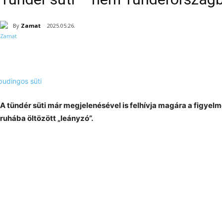
By
Zamat
2025.05.26.
A tündér süti már megjelenésével is felhívja magára a figyelm
ruhába öltözött „leányzó”.