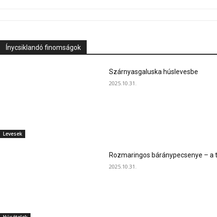
Ínycsiklandó finomságok
Szárnyasgaluska húslevesbe
2025.10.31.
Levesek
Rozmaringos báránypecsenye – a ta
2025.10.31.