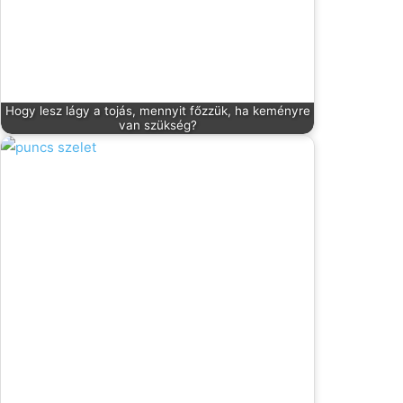
Hogy lesz lágy a tojás, mennyit főzzük, ha keményre
van szükség?