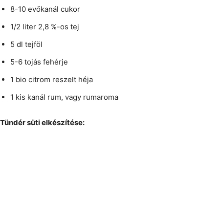
8-10 evőkanál cukor
1/2 liter 2,8 %-os tej
5 dl tejföl
5-6 tojás fehérje
1 bio citrom reszelt héja
1 kis kanál rum, vagy rumaroma
Tündér süti elkészítése: