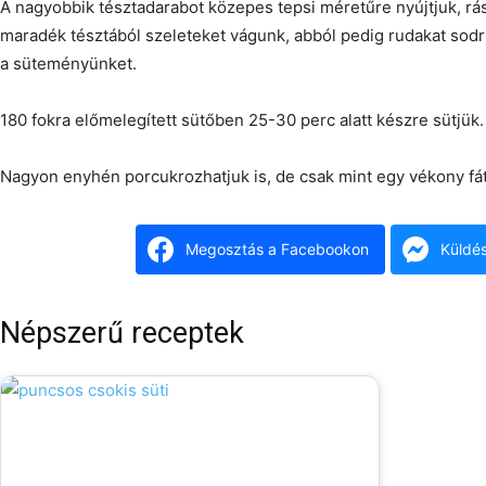
A nagyobbik tésztadarabot közepes tepsi méretűre nyújtjuk, rá
maradék tésztából szeleteket vágunk, abból pedig rudakat sodr
a süteményünket.
180 fokra előmelegített sütőben 25-30 perc alatt készre sütjük.
Nagyon enyhén porcukrozhatjuk is, de csak mint egy vékony fá
Megosztás a Facebookon
Küldé
Népszerű receptek