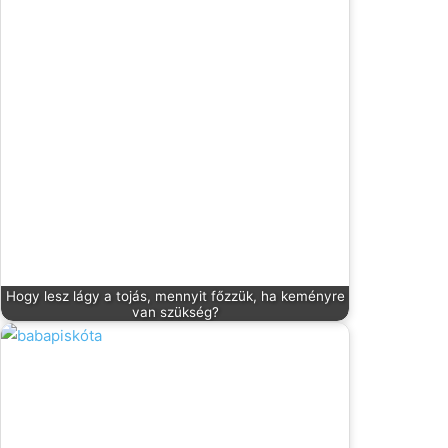
Hogy lesz lágy a tojás, mennyit főzzük, ha keményre
van szükség?