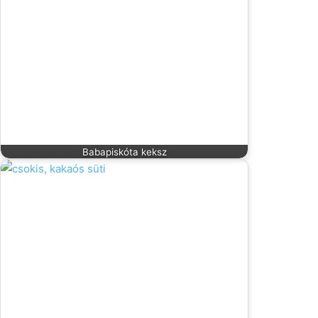
Babapiskóta keksz