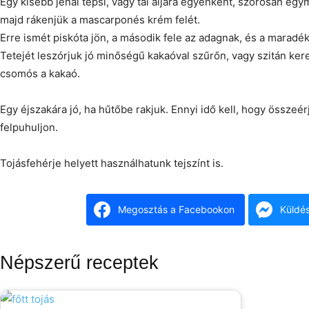
Egy kisebb jénai tepsi, vagy tál aljára egyenként, szorosan egym
majd rákenjük a mascarponés krém felét.
Erre ismét piskóta jön, a második fele az adagnak, és a maradé
Tetejét leszórjuk jó minőségű kakaóval szűrőn, vagy szitán kere
csomós a kakaó.
Egy éjszakára jó, ha hűtőbe rakjuk. Ennyi idő kell, hogy összeérj
felpuhuljon.
Tojásfehérje helyett használhatunk tejszínt is.
Megosztás a Facebookon
Küldé
Népszerű receptek