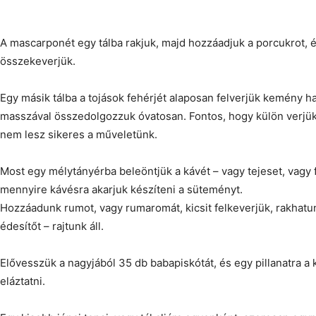
A mascarponét egy tálba rakjuk, majd hozzáadjuk a porcukrot, és
összekeverjük.
Egy másik tálba a tojások fehérjét alaposan felverjük kemény 
masszával összedolgozzuk óvatosan. Fontos, hogy külön verjük f
nem lesz sikeres a műveletünk.
Most egy mélytányérba beleöntjük a kávét – vagy tejeset, vagy 
mennyire kávésra akarjuk készíteni a süteményt.
Hozzáadunk rumot, vagy rumaromát, kicsit felkeverjük, rakhatun
édesítőt – rajtunk áll.
Elővesszük a nagyjából 35 db babapiskótát, és egy pillanatra 
eláztatni.