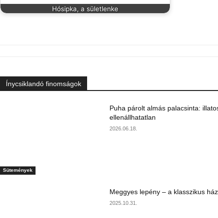
Hósipka, a sületlenke
Ínycsiklandó finomságok
Puha párolt almás palacsinta: illato
ellenállhatatlan
2026.06.18.
Sütemények
Meggyes lepény – a klasszikus ház
2025.10.31.