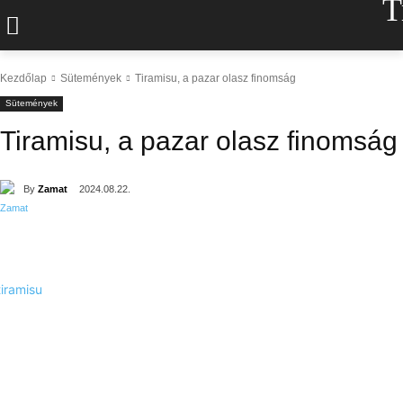
T
Kezdőlap
Sütemények
Tiramisu, a pazar olasz finomság
Sütemények
Tiramisu, a pazar olasz finomság
By
Zamat
2024.08.22.