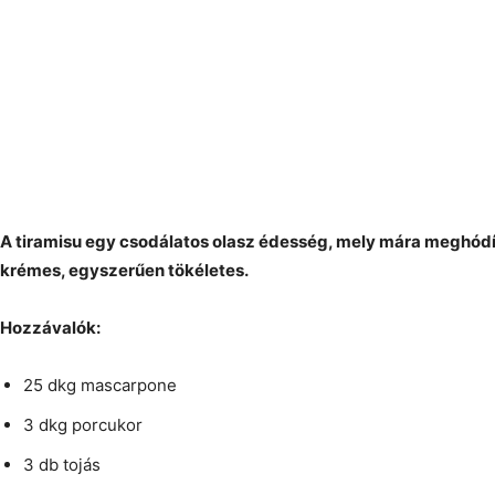
A tiramisu egy csodálatos olasz édesség, mely mára meghódít
krémes, egyszerűen tökéletes.
Hozzávalók:
25 dkg mascarpone
3 dkg porcukor
3 db tojás