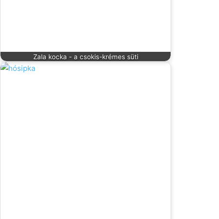
Zala kocka - a csokis-krémes süti