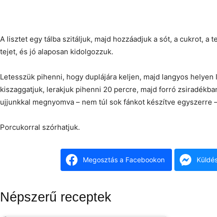
A lisztet egy tálba szitáljuk, majd hozzáadjuk a sót, a cukrot, a t
tejet, és jó alaposan kidolgozzuk.
Letesszük pihenni, hogy duplájára keljen, majd langyos helyen l
kiszaggatjuk, lerakjuk pihenni 20 percre, majd forró zsiradékba
ujjunkkal megnyomva – nem túl sok fánkot készítve egyszerre –
Porcukorral szórhatjuk.
Megosztás a Facebookon
Küldé
Népszerű receptek