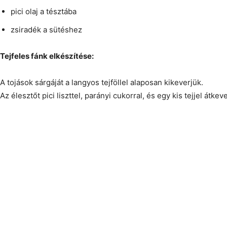
pici olaj a tésztába
zsiradék a sütéshez
Tejfeles fánk elkészítése:
A tojások sárgáját a langyos tejföllel alaposan kikeverjük.
Az élesztőt pici liszttel, parányi cukorral, és egy kis tejjel átkev