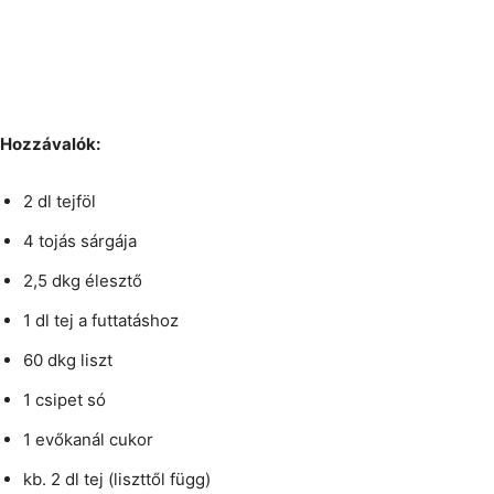
Hozzávalók:
2 dl tejföl
4 tojás sárgája
2,5 dkg élesztő
1 dl tej a futtatáshoz
60 dkg liszt
1 csipet só
1 evőkanál cukor
kb. 2 dl tej (liszttől függ)