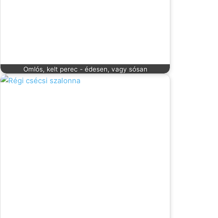
Omlós, kelt perec - édesen, vagy sósan