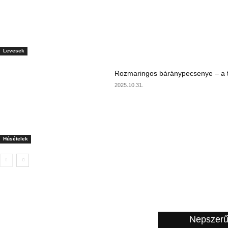
Levesek
Rozmaringos báránypecsenye – a ta
2025.10.31.
Húsételek
A szerkesztő ajánlata
Nepszerű