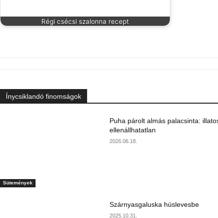
Régi csécsi szalonna recept
Ínycsiklandó finomságok
Puha párolt almás palacsinta: illato
ellenállhatatlan
2026.06.18.
Sütemények
Szárnyasgaluska húslevesbe
2025.10.31.