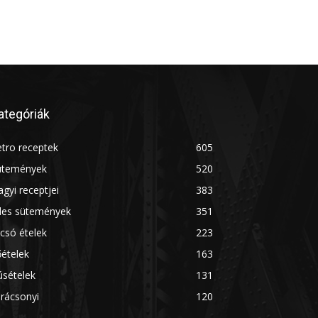
ategóriák
tro receptek
605
ütemények
520
gyi receptjei
383
des sütemények
351
csó ételek
223
ételek
163
úsételek
131
rácsonyi
120