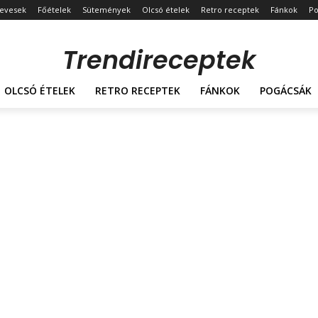
evesek
Főételek
Sütemények
Olcsó ételek
Retro receptek
Fánkok
Po
Trendireceptek
OLCSÓ ÉTELEK
RETRO RECEPTEK
FÁNKOK
POGÁCSÁK