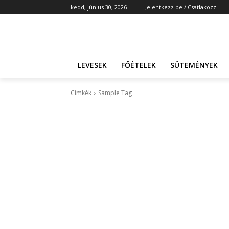
kedd, június 30, 2026
Jelentkezz be / Csatlakozz
L
LEVESEK
FŐÉTELEK
SÜTEMÉNYEK
Címkék
Sample Tag