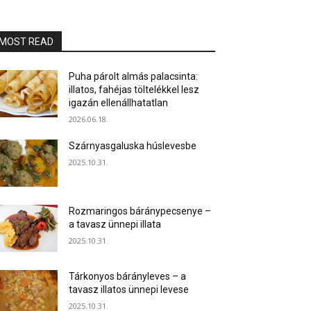
MOST READ
Puha párolt almás palacsinta:
illatos, fahéjas töltelékkel lesz
igazán ellenállhatatlan
2026.06.18.
Szárnyasgaluska húslevesbe
2025.10.31.
Rozmaringos báránypecsenye –
a tavasz ünnepi illata
2025.10.31.
Tárkonyos bárányleves – a
tavasz illatos ünnepi levese
2025.10.31.