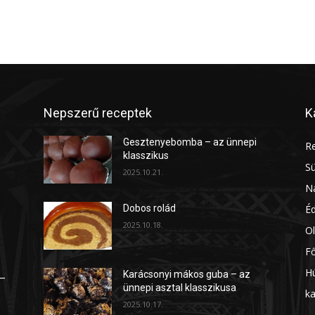
Nepszerű receptek
K
Gesztenyebomba – az ünnepi
Re
klasszikus
S
2025.10.21.
Na
É
Dobos rolád
2025.10.18.
Ol
Fő
H
Karácsonyi mákos guba – az
 –
ünnepi asztal klasszikusa
ka
2025.10.17.