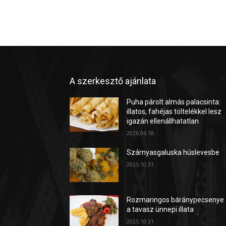
A szerkesztő ajánlata
Puha párolt almás palacsinta:
illatos, fahéjas töltelékkel lesz
igazán ellenállhatatlan
2026.06.18.
Szárnyasgaluska húslevesbe
2025.10.31.
Rozmaringos báránypecsenye
a tavasz ünnepi illata
2025.10.31.