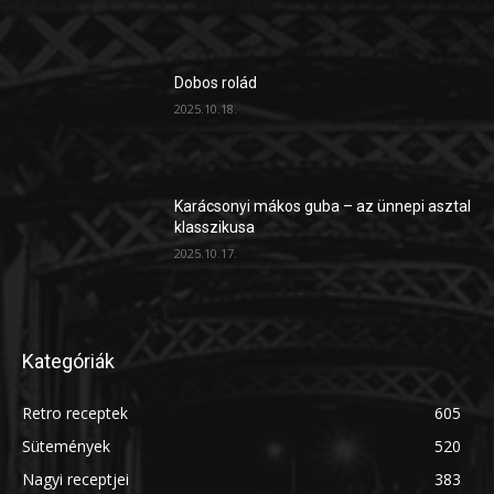
Dobos rolád
2025.10.18.
Karácsonyi mákos guba – az ünnepi asztal
klasszikusa
2025.10.17.
Kategóriák
Retro receptek
605
Sütemények
520
Nagyi receptjei
383