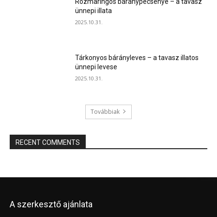
Rozmaringos báránypecsenye – a tavasz
ünnepi illata
2025.10.31.
Tárkonyos bárányleves – a tavasz illatos
ünnepi levese
2025.10.31.
Továbbiak
RECENT COMMENTS
A szerkesztő ajánlata