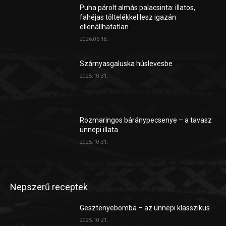
Puha párolt almás palacsinta: illatos,
fahéjas töltelékkel lesz igazán
ellenállhatatlan
2026.06.18.
Szárnyasgaluska húslevesbe
2025.10.31.
Rozmaringos báránypecsenye – a tavasz
ünnepi illata
2025.10.31.
Nepszerű receptek
Gesztenyebomba – az ünnepi klasszikus
2025.10.21.