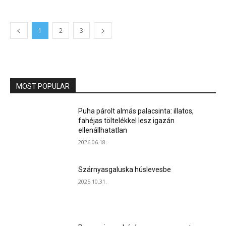
1
2
3
MOST POPULAR
Puha párolt almás palacsinta: illatos,
fahéjas töltelékkel lesz igazán
ellenállhatatlan
2026.06.18.
Szárnyasgaluska húslevesbe
2025.10.31.