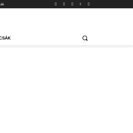
sák
CSÁK