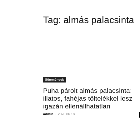
Tag:
almás palacsinta
Sütemények
Puha párolt almás palacsinta:
illatos, fahéjas töltelékkel lesz
igazán ellenállhatatlan
admin
-
2026.06.18.