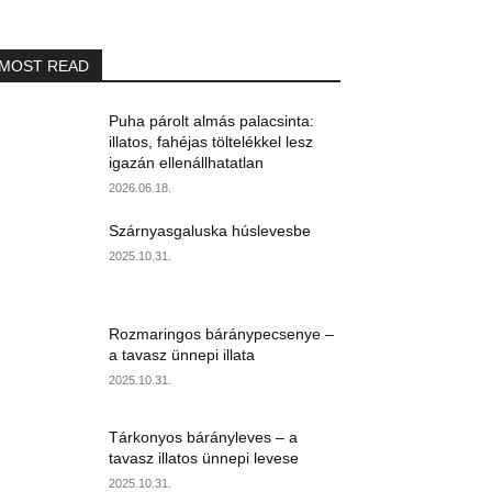
MOST READ
Puha párolt almás palacsinta:
illatos, fahéjas töltelékkel lesz
igazán ellenállhatatlan
2026.06.18.
Szárnyasgaluska húslevesbe
2025.10.31.
Rozmaringos báránypecsenye –
a tavasz ünnepi illata
2025.10.31.
Tárkonyos bárányleves – a
tavasz illatos ünnepi levese
2025.10.31.