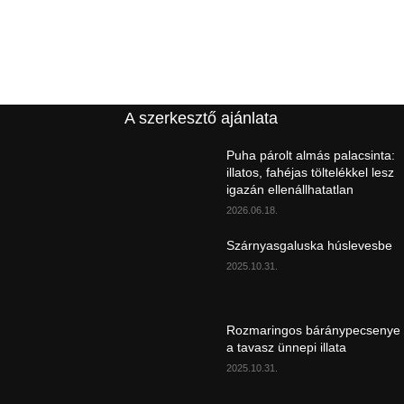
A szerkesztő ajánlata
Puha párolt almás palacsinta:
illatos, fahéjas töltelékkel lesz
igazán ellenállhatatlan
2026.06.18.
Szárnyasgaluska húslevesbe
2025.10.31.
Rozmaringos báránypecsenye
a tavasz ünnepi illata
2025.10.31.