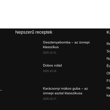
Nepszerű receptek
K
Gesztenyebomba – az ünnepi
Re
klasszikus
S
2025.10.21.
Na
Dobos rolád
É
2025.10.18.
Ol
Fő
Hú
Karácsonyi mákos guba – az
 –
ünnepi asztal klasszikusa
ka
2025.10.17.