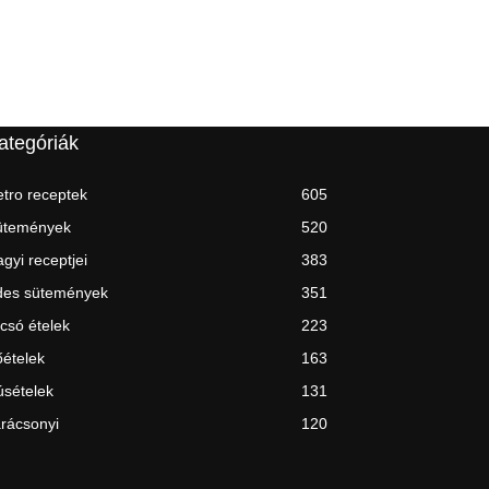
ategóriák
tro receptek
605
ütemények
520
gyi receptjei
383
des sütemények
351
csó ételek
223
ételek
163
sételek
131
rácsonyi
120