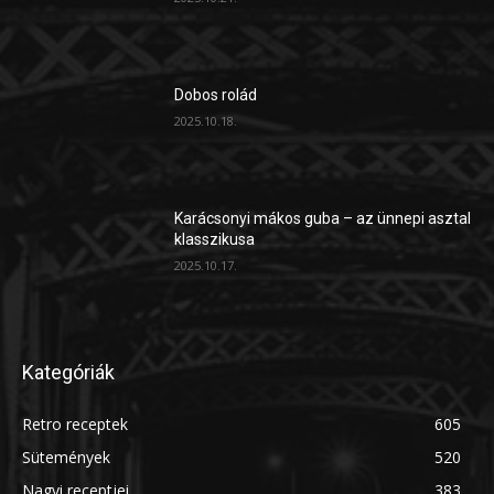
Dobos rolád
2025.10.18.
Karácsonyi mákos guba – az ünnepi asztal
klasszikusa
2025.10.17.
Kategóriák
Retro receptek
605
Sütemények
520
Nagyi receptjei
383