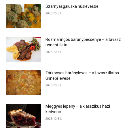
Szárnyasgaluska húslevesbe
2025.10.31.
Rozmaringos báránypecsenye – a tavasz
ünnepi illata
2025.10.31.
Tárkonyos bárányleves – a tavasz illatos
ünnepi levese
2025.10.31.
Meggyes lepény – a klasszikus házi
kedvenc
2025.10.31.