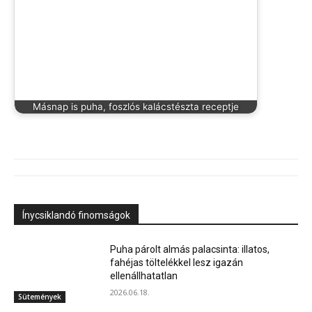
Másnap is puha, foszlós kalácstészta receptje
Ínycsiklandó finomságok
Puha párolt almás palacsinta: illatos,
fahéjas töltelékkel lesz igazán
ellenállhatatlan
2026.06.18.
Sütemények