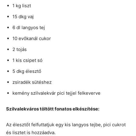
1 kg liszt
15 dkg vaj
6 dl langyos tej
10 evőkanál cukor
2 tojás
1 kis csipet só
5 dkg élesztő
zsiradék sütéshez
kemény szilvalekvár pici tejjel felkeverve
Szilvalekváros töltött fonatos elkészítése:
Az élesztőt felfuttatjuk egy kis langyos tejbe, pici cukrot
és lisztet is hozzáadva.