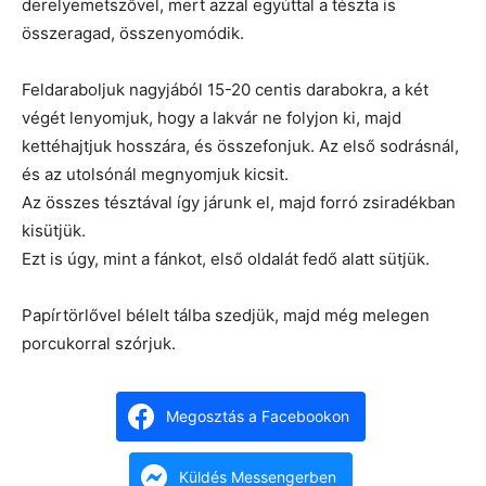
derelyemetszővel, mert azzal egyúttal a tészta is
összeragad, összenyomódik.
Feldaraboljuk nagyjából 15-20 centis darabokra, a két
végét lenyomjuk, hogy a lakvár ne folyjon ki, majd
kettéhajtjuk hosszára, és összefonjuk. Az első sodrásnál,
és az utolsónál megnyomjuk kicsit.
Az összes tésztával így járunk el, majd forró zsiradékban
kisütjük.
Ezt is úgy, mint a fánkot, első oldalát fedő alatt sütjük.
Papírtörlővel bélelt tálba szedjük, majd még melegen
porcukorral szórjuk.
Megosztás a Facebookon
Küldés Messengerben