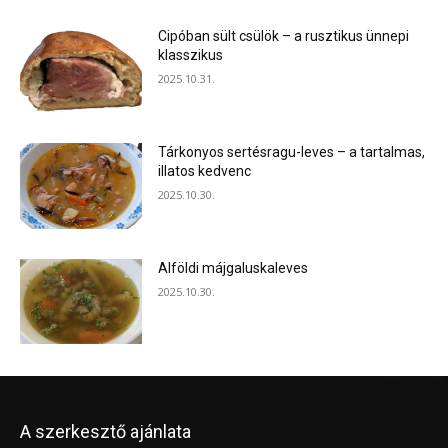
Cipóban sült csülök – a rusztikus ünnepi
klasszikus
2025.10.31.
Tárkonyos sertésragu-leves – a tartalmas,
illatos kedvenc
2025.10.30.
Alföldi májgaluskaleves
2025.10.30.
A szerkesztő ajánlata