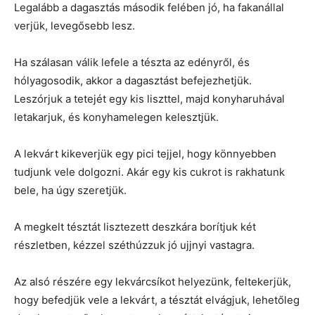
Legalább a dagasztás második felében jó, ha fakanállal
verjük, levegősebb lesz.
Ha szálasan válik lefele a tészta az edényről, és
hólyagosodik, akkor a dagasztást befejezhetjük.
Leszórjuk a tetejét egy kis liszttel, majd konyharuhával
letakarjuk, és konyhamelegen kelesztjük.
A lekvárt kikeverjük egy pici tejjel, hogy könnyebben
tudjunk vele dolgozni. Akár egy kis cukrot is rakhatunk
bele, ha úgy szeretjük.
A megkelt tésztát lisztezett deszkára borítjuk két
részletben, kézzel széthúzzuk jó ujjnyi vastagra.
Az alsó részére egy lekvárcsíkot helyezünk, feltekerjük,
hogy befedjük vele a lekvárt, a tésztát elvágjuk, lehetőleg