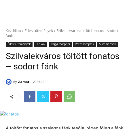
Kezdőlap
Édes sütemények
Szilvalekváros töltött fonatos - sodort
fánk
Édes sütemények
Fánkok
Nagyi receptjei
Retro receptek
Sütemények
Szilvalekváros töltött fonatos
– sodort fánk
By
Zamat
2025.02.11.
A töltött fonatos a szalagos fánk tesója, régen főleg a fánk