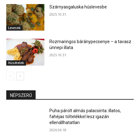
Szárnyasgaluska húslevesbe
2025.10.31.
Levesek
Rozmaringos báránypecsenye – a tavasz
ünnepi illata
2025.10.31.
Húsételek
NÉPSZERŰ
Puha párolt almás palacsinta: illatos,
fahéjas töltelékkel lesz igazán
ellenállhatatlan
2026.06.18.