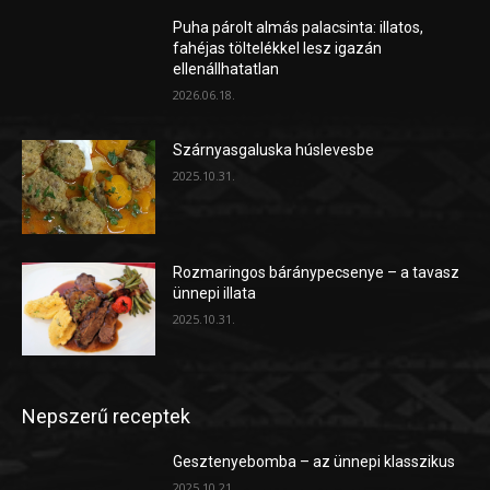
Puha párolt almás palacsinta: illatos,
fahéjas töltelékkel lesz igazán
ellenállhatatlan
2026.06.18.
Szárnyasgaluska húslevesbe
2025.10.31.
Rozmaringos báránypecsenye – a tavasz
ünnepi illata
2025.10.31.
Nepszerű receptek
Gesztenyebomba – az ünnepi klasszikus
2025.10.21.