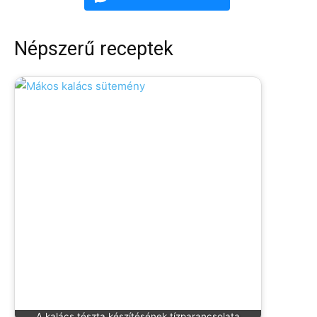
Népszerű receptek
A kalács tészta készítésének tízparancsolata