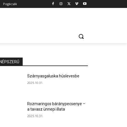
Pogácsák
NÉPSZERŰ
Szárnyasgaluska húslevesbe
2025.10.31.
Rozmaringos báránypecsenye –
a tavasz ünnepi illata
2025.10.31.