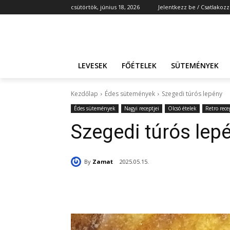
csütörtök, június 18, 2026
Jelentkezz be / Csatlakozz
LEVESEK
FŐÉTELEK
SÜTEMÉNYEK
Kezdőlap
Édes sütemények
Szegedi túrós lepény
Édes sütemények
Nagyi receptjei
Olcsó ételek
Retro rece
Szegedi túrós lep
By
Zamat
2025.05.15.
Részvény