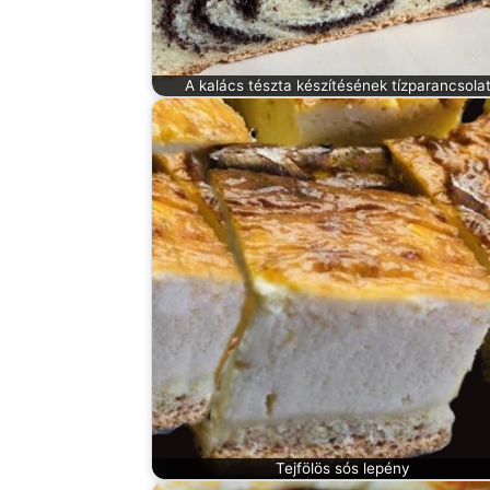
A kalács tészta készítésének tízparancsola
Tejfölös sós lepény