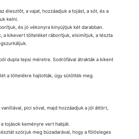
az élesztőt, a vajat, hozzáadjuk a tojást, a sót, és a
uk kelni.
borítjuk, és jó vékonyra kinyújtjuk két darabban.
, a kikevert tölteléket ráborítjuk, elsimítjuk, a tészta
egszurkáljuk.
ól dupla tepsi méretre. Sodrófával átrakták a kikent
lét a töltelékre hajtották, úgy sütötték meg.
aníliával, pici sóval, majd hozzáadjuk a jól áttört,
s a tojások keményre vert habját.
t tésztát szórjuk meg búzadarával, hogy a fölösleges