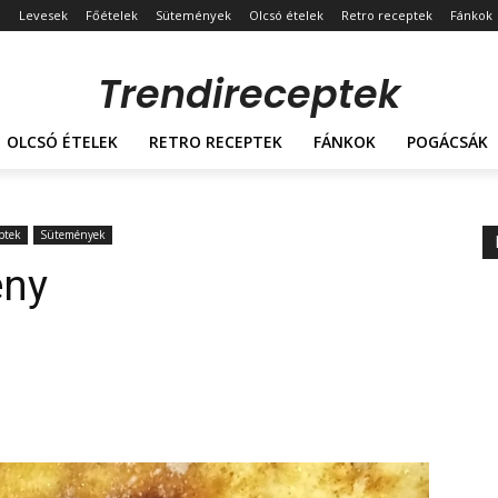
Levesek
Főételek
Sütemények
Olcsó ételek
Retro receptek
Fánkok
Trendireceptek
OLCSÓ ÉTELEK
RETRO RECEPTEK
FÁNKOK
POGÁCSÁK
ptek
Sütemények
ény