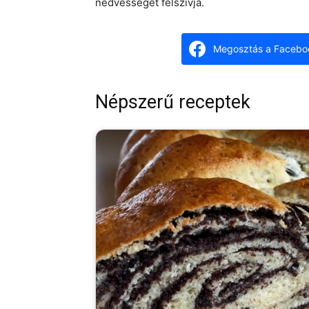
nedvességet felszívja.
Megosztás a Facebo
Népszerű receptek