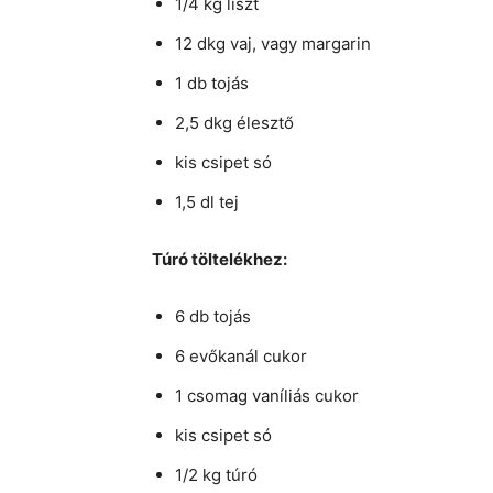
1/4 kg liszt
12 dkg vaj, vagy margarin
1 db tojás
2,5 dkg élesztő
kis csipet só
1,5 dl tej
Túró töltelékhez:
6 db tojás
6 evőkanál cukor
1 csomag vaníliás cukor
kis csipet só
1/2 kg túró