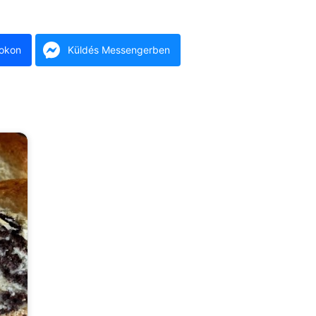
okon
Küldés Messengerben