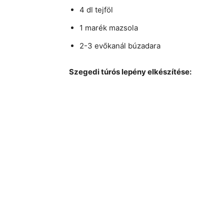
4 dl tejföl
1 marék mazsola
2-3 evőkanál búzadara
Szegedi túrós lepény elkészítése: