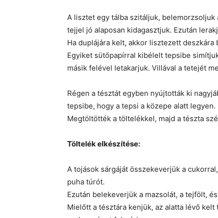
A lisztet egy tálba szitáljuk, belemorzsoljuk 
tejjel jó alaposan kidagasztjuk. Ezután lerakj
Ha duplájára kelt, akkor lisztezett deszkára 
Egyiket sütőpapírral kibélelt tepsibe simítjuk
másik felével letakarjuk. Villával a tetejét m
Régen a tésztát egyben nyújtották ki nagyjáb
tepsibe, hogy a tepsi a közepe alatt legyen.
Megtöltötték a töltelékkel, majd a tészta szé
Töltelék elkészítése:
A tojások sárgáját összekeverjük a cukorral, v
puha túrót.
Ezután belekeverjük a mazsolát, a tejfölt, é
Mielőtt a tésztára kenjük, az alatta lévő kel