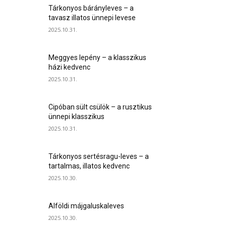
Tárkonyos bárányleves – a
tavasz illatos ünnepi levese
2025.10.31.
Meggyes lepény – a klasszikus
házi kedvenc
2025.10.31.
Cipóban sült csülök – a rusztikus
ünnepi klasszikus
2025.10.31.
Tárkonyos sertésragu-leves – a
tartalmas, illatos kedvenc
2025.10.30.
Alföldi májgaluskaleves
2025.10.30.