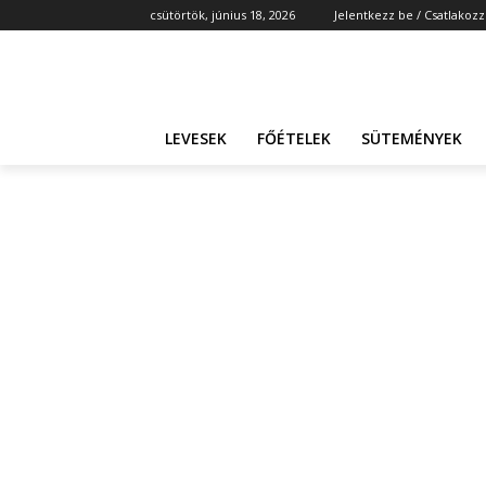
csütörtök, június 18, 2026
Jelentkezz be / Csatlakozz
LEVESEK
FŐÉTELEK
SÜTEMÉNYEK