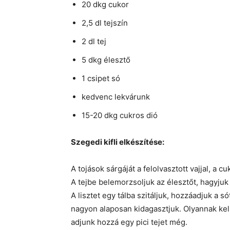
20 dkg cukor
2,5 dl tejszín
2 dl tej
5 dkg élesztő
1 csipet só
kedvenc lekvárunk
15-20 dkg cukros dió
Szegedi kifli elkészítése:
A tojások sárgáját a felolvasztott vajjal, a cu
A tejbe belemorzsoljuk az élesztőt, hagyjuk f
A lisztet egy tálba szitáljuk, hozzáadjuk a só
nagyon alaposan kidagasztjuk. Olyannak kell
adjunk hozzá egy pici tejet még.