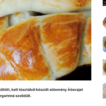
töltött, kelt tésztából készült sütemény. Írósvajat
garinná szelidült.