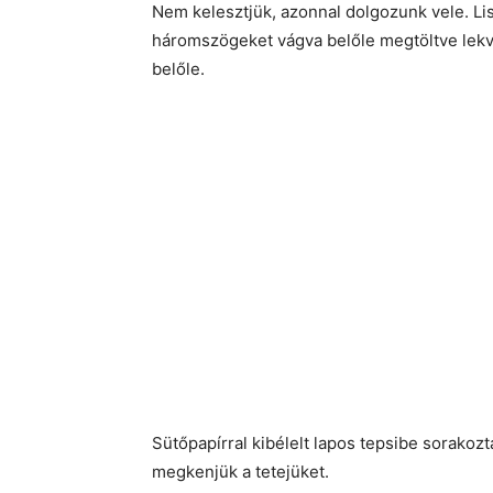
Nem kelesztjük, azonnal dolgozunk vele. Lis
háromszögeket vágva belőle megtöltve lekvá
belőle.
Sütőpapírral kibélelt lapos tepsibe sorako
megkenjük a tetejüket.