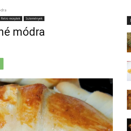
ódra
Retro receptek
Sütemények
áné módra