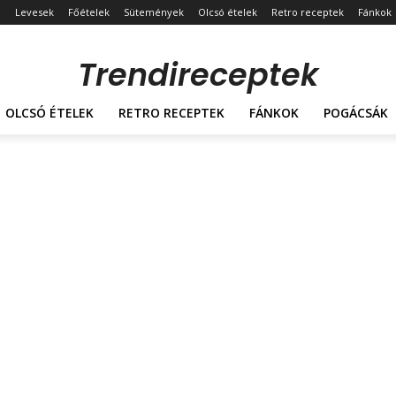
Levesek
Főételek
Sütemények
Olcsó ételek
Retro receptek
Fánkok
Trendireceptek
OLCSÓ ÉTELEK
RETRO RECEPTEK
FÁNKOK
POGÁCSÁK