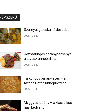
NÉPSZERŰ
Szárnyasgaluska húslevesbe
2025.10.31.
Rozmaringos báránypecsenye –
a tavasz ünnepi illata
2025.10.31.
Tárkonyos bárányleves – a
tavasz illatos ünnepi levese
2025.10.31.
Meggyes lepény – a klasszikus
házi kedvenc