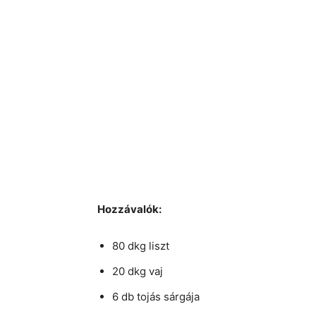
Hozzávalók:
80 dkg liszt
20 dkg vaj
6 db tojás sárgája