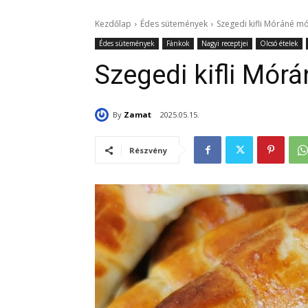
Kezdőlap
Édes sütemények
Szegedi kifli Móráné m
Édes sütemények
Fánkok
Nagyi receptjei
Olcsó ételek
Szegedi kifli Mór
By
Zamat
2025.05.15.
Részvény