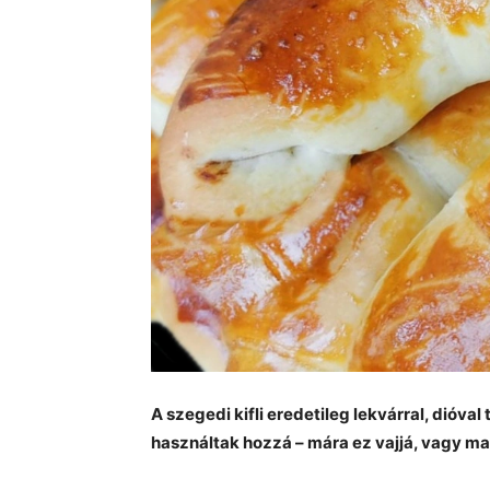
A szegedi kifli eredetileg lekvárral, dióval 
használtak hozzá – mára ez vajjá, vagy mar