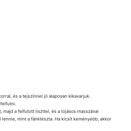
korral, és a tejszínnel jó alaposan kikavarjuk.
elfutni.
t, majd a felfutott liszttel, és a tojásos masszával
 lennie, mint a fánktészta. Ha kicsit keményebb, akkor