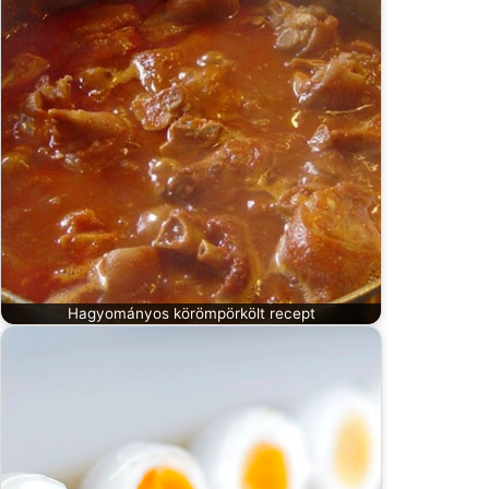
Hagyományos körömpörkölt recept