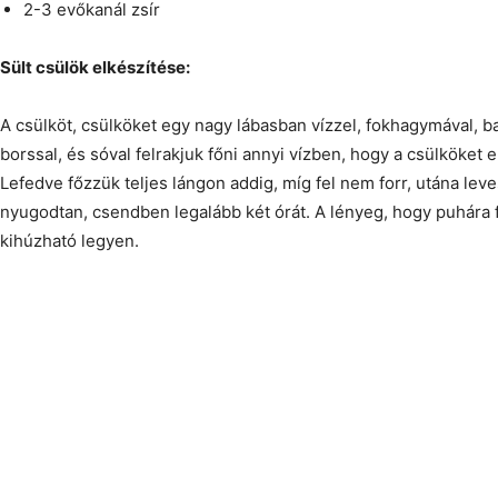
2-3 evőkanál zsír
Sült csülök elkészítése:
A csülköt, csülköket egy nagy lábasban vízzel, fokhagymával, b
borssal, és sóval felrakjuk főni annyi vízben, hogy a csülköket e
Lefedve főzzük teljes lángon addig, míg fel nem forr, utána lev
nyugodtan, csendben legalább két órát. A lényeg, hogy puhára fő
kihúzható legyen.