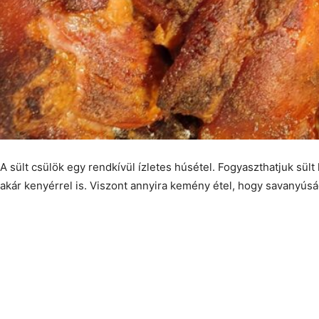
A sült csülök egy rendkívül ízletes húsétel. Fogyaszthatjuk sült 
akár kenyérrel is. Viszont annyira kemény étel, hogy savanyúsá