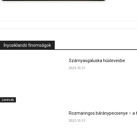
Ínycsiklandó finomságok
Szárnyasgaluska húslevesbe
2025.10.31.
Levesek
Rozmaringos báránypecsenye – a ta
2025.10.31.