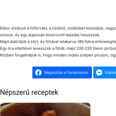
Ekkor elzárjuk a hőforrást, a csülköt, csülköket kiszedjük, nagy
sózzuk, és egy alaposan kizsírozott tepsibe helyezzük.
Majd aláöntjük a sört, és fóliával letakarva 180 fokra előmelegít
Egy óra elteltével levesszük a fóliát, majd 200-220 fokon pirítju
Közben forgathatjuk is, hogy minden oldala szépen piruljon, úg
Megosztás a Facebookon
Küldé
Népszerű receptek