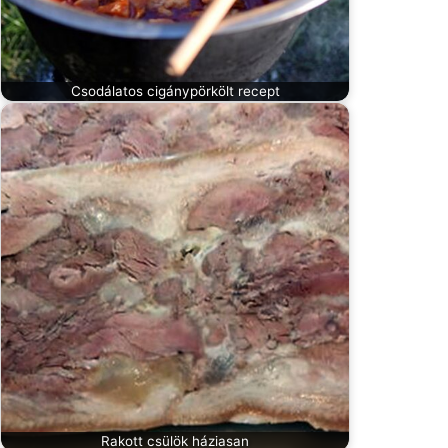
Csodálatos cigánypörkölt recept
Rakott csülök háziasan