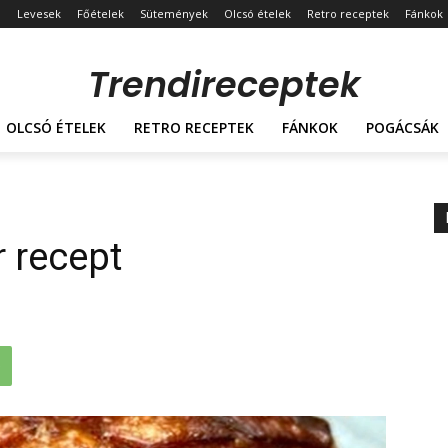
Levesek
Főételek
Sütemények
Olcsó ételek
Retro receptek
Fánkok
Trendireceptek
OLCSÓ ÉTELEK
RETRO RECEPTEK
FÁNKOK
POGÁCSÁK
r recept