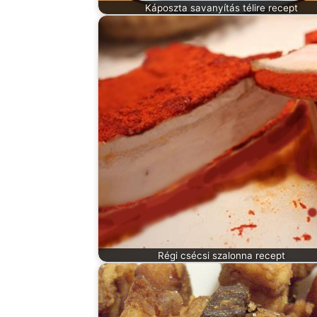
Káposzta savanyítás télire recept
Régi csécsi szalonna recept