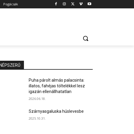
Pogácsák
NÉPSZERŰ
Puha párolt almás palacsinta:
illatos, fahéjas töltelékkel lesz
igazán ellenállhatatlan
2026.06.18.
Szárnyasgaluska húslevesbe
2025.10.31.