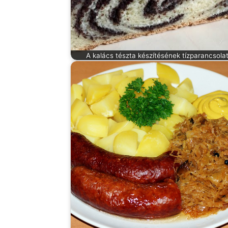
A kalács tészta készítésének tízparancsola