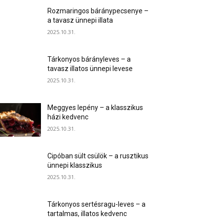
Rozmaringos báránypecsenye –
a tavasz ünnepi illata
2025.10.31.
Tárkonyos bárányleves – a
tavasz illatos ünnepi levese
2025.10.31.
Meggyes lepény – a klasszikus
házi kedvenc
2025.10.31.
Cipóban sült csülök – a rusztikus
ünnepi klasszikus
2025.10.31.
Tárkonyos sertésragu-leves – a
tartalmas, illatos kedvenc