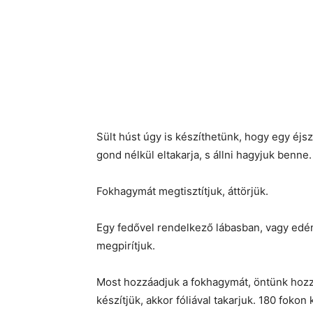
Sült húst úgy is készíthetünk, hogy egy éjs
gond nélkül eltakarja, s állni hagyjuk benne.
Fokhagymát megtisztítjuk, áttörjük.
Egy fedővel rendelkező lábasban, vagy edén
megpirítjuk.
Most hozzáadjuk a fokhagymát, öntünk hozzá 
készítjük, akkor fóliával takarjuk. 180 fokon 