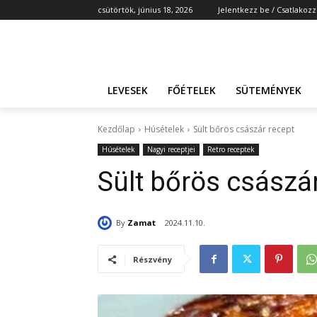
csütörtök, június 18, 2026
Jelentkezz be / Csatlakozz
LEVESEK
FŐÉTELEK
SÜTEMÉNYEK
Kezdőlap
Húsételek
Sült bőrös császár recept
Húsételek
Nagyi receptjei
Retro receptek
Sült bőrös császá
By
Zamat
2024.11.10.
Részvény