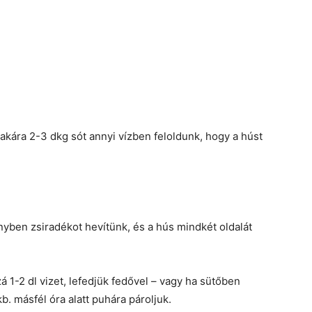
zakára 2-3 dkg sót annyi vízben feloldunk, hogy a húst
yben zsiradékot hevítünk, és a hús mindkét oldalát
1-2 dl vizet, lefedjük fedővel – vagy ha sütőben
kb. másfél óra alatt puhára pároljuk.