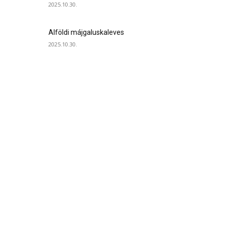
2025.10.30.
Alföldi májgaluskaleves
2025.10.30.