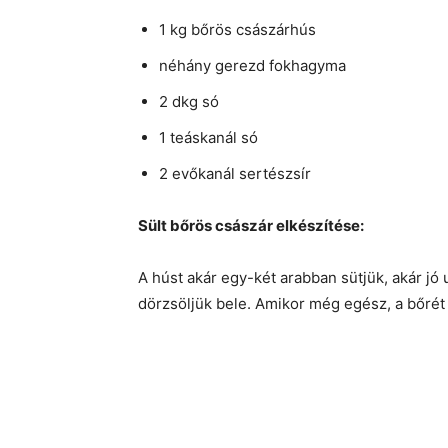
1 kg bőrös császárhús
néhány gerezd fokhagyma
2 dkg só
1 teáskanál só
2 evőkanál sertészsír
Sült bőrös császár elkészítése:
A húst akár egy-két arabban sütjük, akár jó
dörzsöljük bele. Amikor még egész, a bőrét 