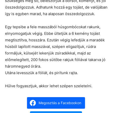
szükséges még só, beleszórjuk a borsot, köményt, és jól
összedolgozzuk. Adhatunk hozzá egy tojást, de valójában
így is egyben marad, ha alaposan összedolgozzuk.
Egy tepsibe a fele masszából húsgombócokat rakunk,
elnyomogatjuk végig. Ebbe ültetjük a 6 kemény tojást
megtisztítva, hosszára. Ezután végig lefedjük a maradék
húsból lapított masszával, szépen eligazítjuk, rúdra
formáljuk, külsejét lekenjük zsiradékkal, majd az
előmelegített, 200 fokos sütőbe rakjuk fóliával takarva jó
háromnegyed órára.
Utána levesszük a fóliát, és pirítunk rajta.
Hűlve fogyasztjuk, akkor lehet szépen szeletelni.
Megosztás a Facebookon