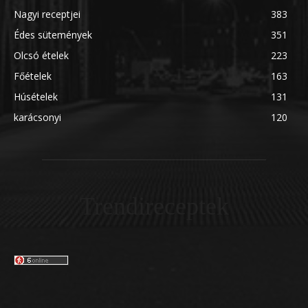
Nagyi receptjei
383
Édes sütemények
351
Olcsó ételek
223
Főételek
163
Húsételek
131
karácsonyi
120
Trendireceptek