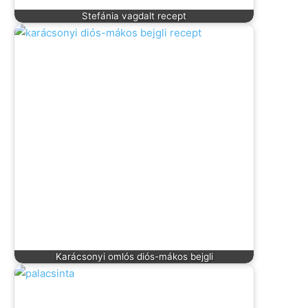
Stefánia vagdalt recept
Karácsonyi omlós diós-mákos bejgli