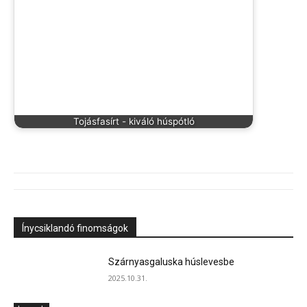
Tojásfasírt - kiváló húspótló
Ínycsiklandó finomságok
Szárnyasgaluska húslevesbe
2025.10.31.