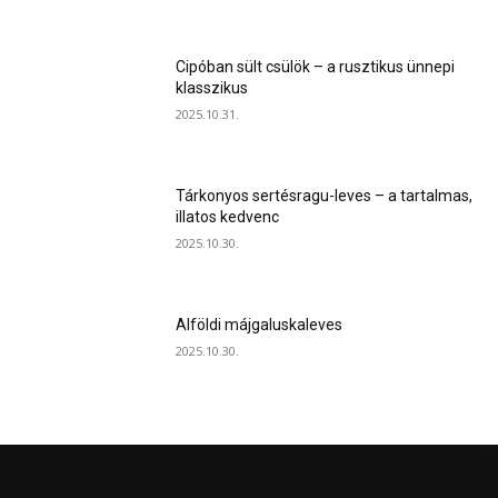
Cipóban sült csülök – a rusztikus ünnepi
klasszikus
2025.10.31.
Tárkonyos sertésragu-leves – a tartalmas,
illatos kedvenc
2025.10.30.
Alföldi májgaluskaleves
2025.10.30.