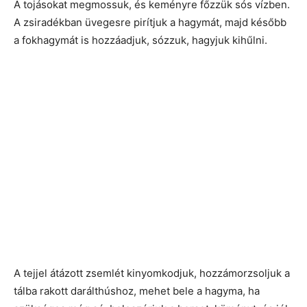
A tojásokat megmossuk, és keményre főzzük sós vízben.
A zsiradékban üvegesre pirítjuk a hagymát, majd később
a fokhagymát is hozzáadjuk, sózzuk, hagyjuk kihűlni.
A tejjel átázott zsemlét kinyomkodjuk, hozzámorzsoljuk a
tálba rakott darálthúshoz, mehet bele a hagyma, ha