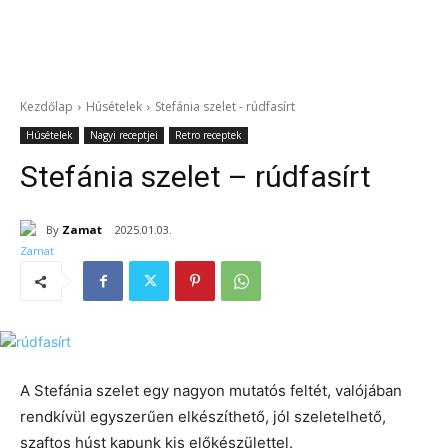
Kezdőlap
Húsételek
Stefánia szelet - rúdfasírt
Húsételek
Nagyi receptjei
Retro receptek
Stefánia szelet – rúdfasírt
By
Zamat
2025.01.03.
A Stefánia szelet egy nagyon mutatós feltét, valójában
rendkívül egyszerűen elkészíthető, jól szeletelhető,
szaftos húst kapunk kis előkészülettel.