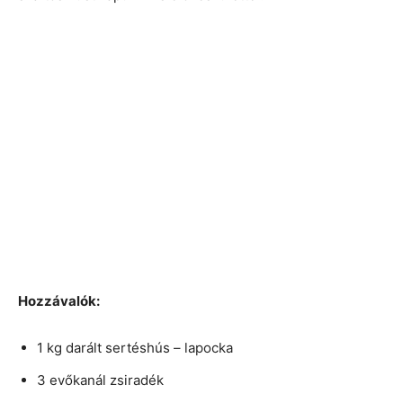
Hozzávalók:
1 kg darált sertéshús – lapocka
3 evőkanál zsiradék