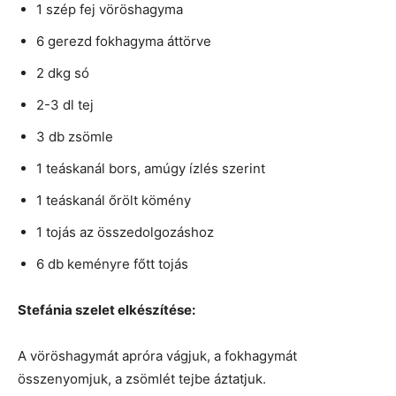
1 szép fej vöröshagyma
6 gerezd fokhagyma áttörve
2 dkg só
2-3 dl tej
3 db zsömle
1 teáskanál bors, amúgy ízlés szerint
1 teáskanál őrölt kömény
1 tojás az összedolgozáshoz
6 db keményre főtt tojás
Stefánia szelet elkészítése:
A vöröshagymát apróra vágjuk, a fokhagymát
összenyomjuk, a zsömlét tejbe áztatjuk.