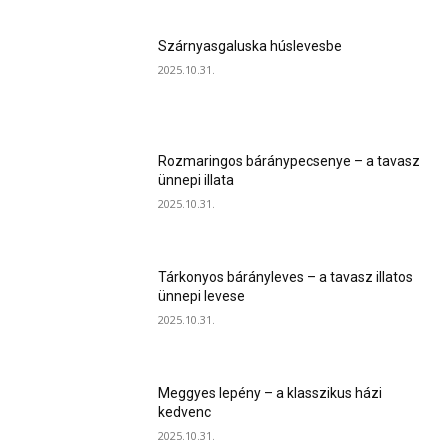
Szárnyasgaluska húslevesbe
2025.10.31.
Rozmaringos báránypecsenye – a tavasz
ünnepi illata
2025.10.31.
Tárkonyos bárányleves – a tavasz illatos
ünnepi levese
2025.10.31.
Meggyes lepény – a klasszikus házi
kedvenc
2025.10.31.