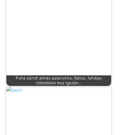
Puha párolt almás palacsinta: illatos, fahéjas
töltelékkel lesz igazán…