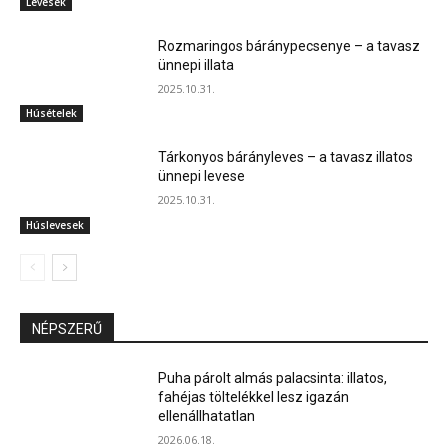
Levesek
Rozmaringos báránypecsenye – a tavasz
ünnepi illata
2025.10.31.
Húsételek
Tárkonyos bárányleves – a tavasz illatos
ünnepi levese
2025.10.31.
Húslevesek
NÉPSZERŰ
Puha párolt almás palacsinta: illatos,
fahéjas töltelékkel lesz igazán
ellenállhatatlan
2026.06.18.