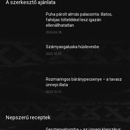
A szerkesztő ajánlata
Puha párolt almás palacsinta: illatos,
fahéjas töltelékkel lesz igazán
ellenállhatatlan
2026.06.18.
Szárnyasgaluska húslevesbe
2025.10.31.
Rozmaringos báránypecsenye – a tavasz
ünnepi illata
2025.10.31.
Nepszerű receptek
Gesztenyebomba – az ünnepi klasszikus