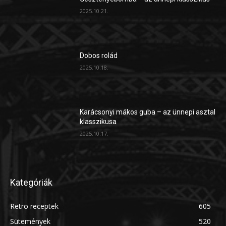
2025.10.21.
Dobos rolád
2025.10.18.
Karácsonyi mákos guba – az ünnepi asztal
klasszikusa
2025.10.17.
Kategóriák
Retro receptek
605
Sütemények
520