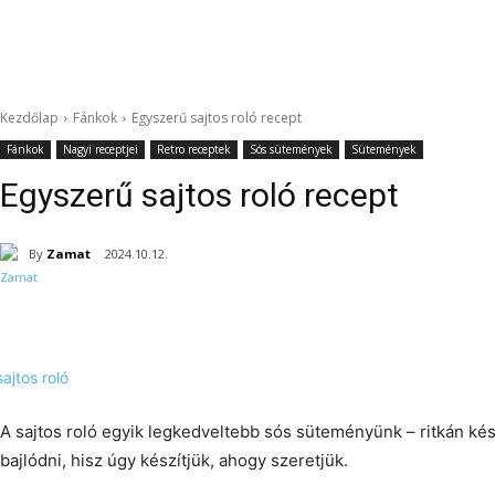
Kezdőlap
Fánkok
Egyszerű sajtos roló recept
Fánkok
Nagyi receptjei
Retro receptek
Sós sütemények
Sütemények
Egyszerű sajtos roló recept
By
Zamat
2024.10.12.
A sajtos roló egyik legkedveltebb sós süteményünk – ritkán kés
bajlódni, hisz úgy készítjük, ahogy szeretjük.