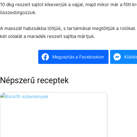
10 dkg reszelt sajtot kikeverjük a vajjal, majd mikor már a főtt k
összedolgozzuk.
A masszát habzsákba töltjük, s tartalmával megtöltjük a rolókat
két oldalát a maradék reszelt sajtba mártjuk.
Megosztás a Facebookon
Küldé
Népszerű receptek