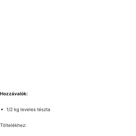
Hozzávalók:
1/2 kg leveles tészta
Töltelékhez: