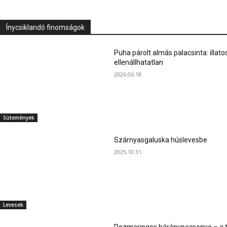
Ínycsiklandó finomságok
Puha párolt almás palacsinta: illato
ellenállhatatlan
2026.06.18.
Sütemények
Szárnyasgaluska húslevesbe
2025.10.31.
Levesek