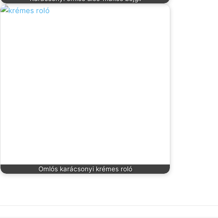
Omlós karácsonyi krémes roló