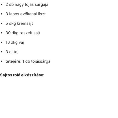
2 db nagy tojás sárgája
3 lapos evőkanál liszt
5 dkg krémsajt
30 dkg reszelt sajt
10 dkg vaj
3 dl tej
tetejére: 1 db tojássárga
Sajtos roló elkészítése: