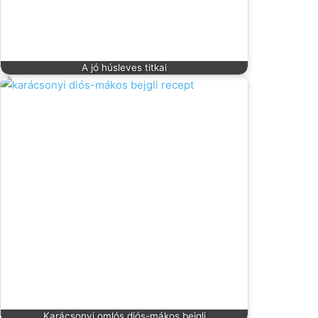
A jó húsleves titkai
Karácsonyi omlós diós-mákos bejgli