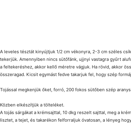
A leveles tésztát kinyújtjuk 1/2 cm vékonyra, 2-3 cm széles csík
tekerjük. Amennyiben nincs sütőfánk, ujjnyi vastagra gyűrt alufól
a feltekeréshez, akkor kellő méretre vágjuk. Ha rövid, akkor ös
összeragad. Kicsit egymást fedve takarjuk fel, hogy szép formá
Tojással megkenjük őket, forró, 200 fokos sütőben szép aranysá
Közben elkészítjük a tölteléket.
A tojás sárgákat a krémsajttal, 10 dkg reszelt sajttal, meg a kré
lisztet, a tejet, és takarékon felforraljuk óvatosan, a lényeg ho