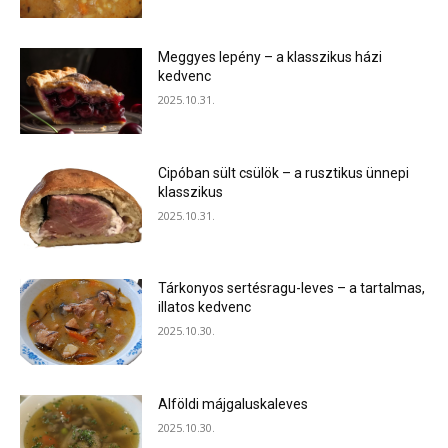
Meggyes lepény – a klasszikus házi
kedvenc
2025.10.31.
Cipóban sült csülök – a rusztikus ünnepi
klasszikus
2025.10.31.
Tárkonyos sertésragu-leves – a tartalmas,
illatos kedvenc
2025.10.30.
Alföldi májgaluskaleves
2025.10.30.