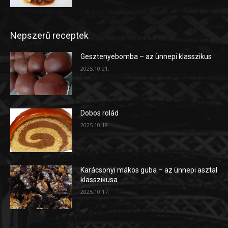
Nepszerű receptek
Gesztenyebomba – az ünnepi klasszikus
2025.10.21.
Dobos rolád
2025.10.18.
Karácsonyi mákos guba – az ünnepi asztal
klasszikusa
2025.10.17.