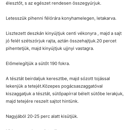
élesztőt, s az egészet rendesen összegyúrjuk.
Letesszük pihenni félórára konyhamelegen, letakarva.
Lisztezett deszkán kinyújtjuk centi vékonyra , majd a sajt
jó felét szétszórjuk rajta, aztán összehajtjuk.20 percet
pihentetjük, majd kinyújtjuk ujjnyi vastagra.
Előmelegítjük a sütőt 190 fokra.
A tésztát beirdaljuk keresztbe, majd sózott tojással
lekenjük a tetejét.Közepes pogácsaszaggatóval
kiszaggatjuk a tésztát, sütőpapírral bélelt sütőbe lerakjuk,
majd tetejére reszelt sajtot hintünk.
Nagyjából 20-25 perc alatt kisütjük.