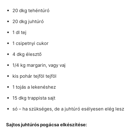
20 dkg tehéntúró
20 dkg juhtúró
1 dl tej
1 csipetnyi cukor
4 dkg élesztő
1/4 kg margarin, vagy vaj
kis pohár tejföl tejföl
1 tojás a lekenéshez
15 dkg trappista sajt
só – ha szükséges, de a juhtúró esélyesen elég lesz
Sajtos juhtúrós pogácsa elkészítése: