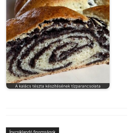
A kalács tészta készítésének tízparancsolata
Ínycsiklandó finomságok