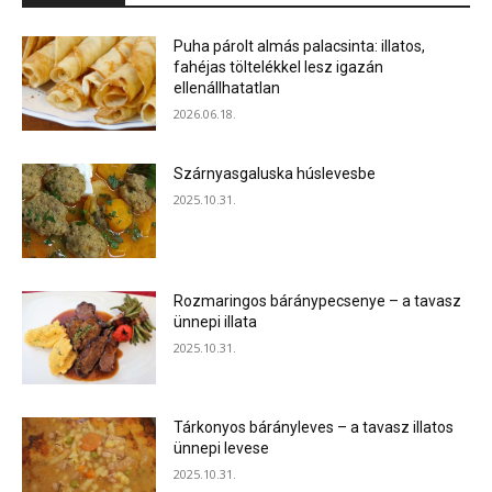
Puha párolt almás palacsinta: illatos,
fahéjas töltelékkel lesz igazán
ellenállhatatlan
2026.06.18.
Szárnyasgaluska húslevesbe
2025.10.31.
Rozmaringos báránypecsenye – a tavasz
ünnepi illata
2025.10.31.
Tárkonyos bárányleves – a tavasz illatos
ünnepi levese
2025.10.31.