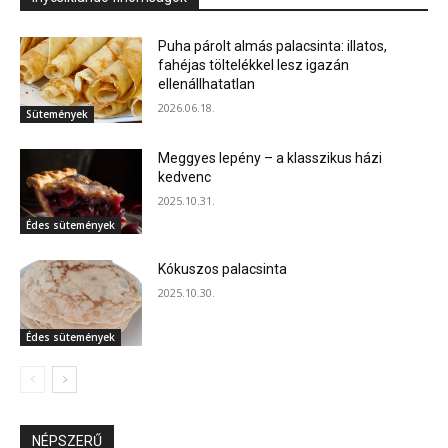
Puha párolt almás palacsinta: illatos,
fahéjas töltelékkel lesz igazán
ellenállhatatlan
2026.06.18.
Sütemények
Meggyes lepény – a klasszikus házi
kedvenc
2025.10.31.
Édes sütemények
Kókuszos palacsinta
2025.10.30.
Édes sütemények
NÉPSZERŰ