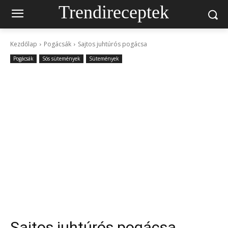
Trendireceptek
Kezdőlap
Pogácsák
Sajtos juhtúrós pogácsa
Pogácsák
Sós sütemények
Sütemények
Sajtos juhtúrós pogácsa