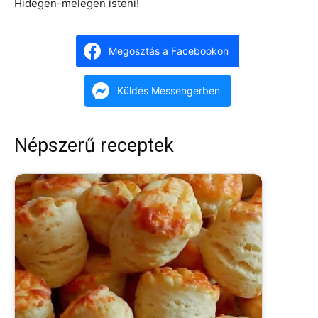
Hidegen-melegen isteni!
Megosztás a Facebookon
Küldés Messengerben
Népszerű receptek