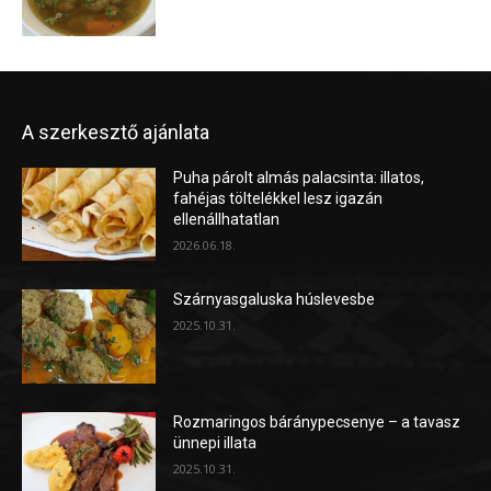
A szerkesztő ajánlata
Puha párolt almás palacsinta: illatos,
fahéjas töltelékkel lesz igazán
ellenállhatatlan
2026.06.18.
Szárnyasgaluska húslevesbe
2025.10.31.
Rozmaringos báránypecsenye – a tavasz
ünnepi illata
2025.10.31.