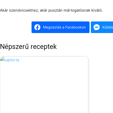
Akár szendvicsekhez, akár pusztán mártogatósnak kiváló.
Megosztás a Facebookon
Küldé
Népszerű receptek