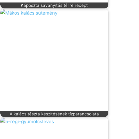
Káposzta savanyítás télire recept
A kalács tészta készítésének tízparancsolata