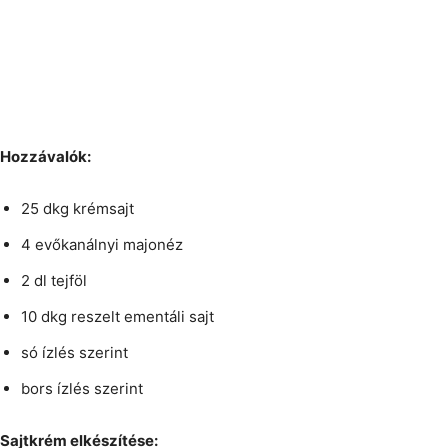
Hozzávalók:
25 dkg krémsajt
4 evőkanálnyi majonéz
2 dl tejföl
10 dkg reszelt ementáli sajt
só ízlés szerint
bors ízlés szerint
Sajtkrém elkészítése: