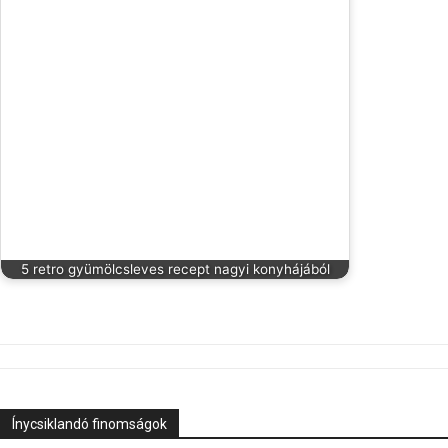
5 retro gyümölcsleves recept nagyi konyhájából
Ínycsiklandó finomságok