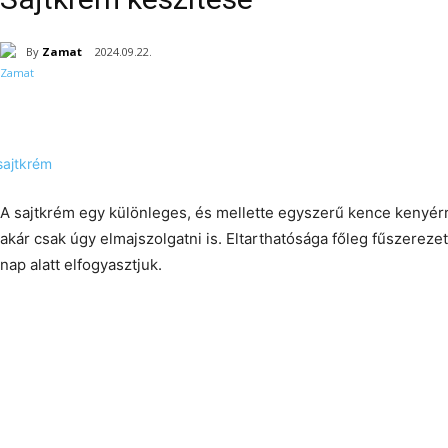
By
Zamat
2024.09.22.
A sajtkrém egy különleges, és mellette egyszerű kence kenyér
akár csak úgy elmajszolgatni is. Eltarthatósága főleg fűszereze
nap alatt elfogyasztjuk.