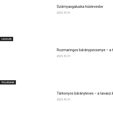
Szárnyasgaluska húslevesbe
2025.10.31.
Levesek
Rozmaringos báránypecsenye – a ta
2025.10.31.
Húsételek
Tárkonyos bárányleves – a tavasz i
2025.10.31.