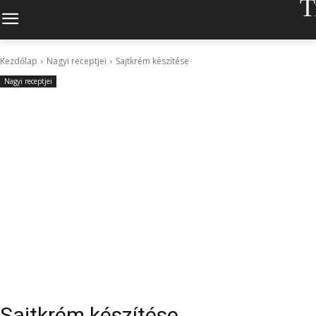
T
Kezdőlap
Nagyi receptjei
Sajtkrém készítése
Nagyi receptjei
Sajtkrém készítése