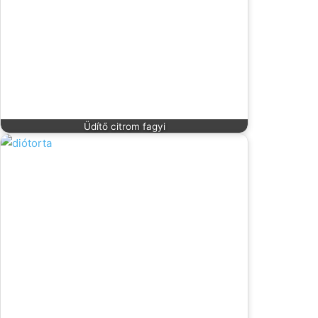
Üdítő citrom fagyi