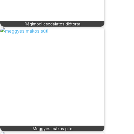
Régimódi csodálatos diótorta
Meggyes mákos pite