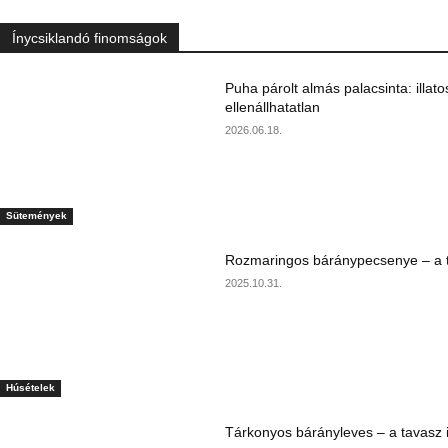
Ínycsiklandó finomságok
Puha párolt almás palacsinta: illato
ellenállhatatlan
2026.06.18.
Sütemények
Rozmaringos báránypecsenye – a ta
2025.10.31.
Húsételek
Tárkonyos bárányleves – a tavasz i