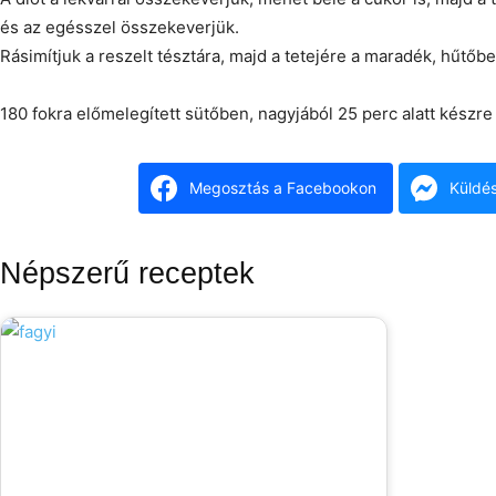
és az egésszel összekeverjük.
Rásimítjuk a reszelt tésztára, majd a tetejére a maradék, hűtőbe
180 fokra előmelegített sütőben, nagyjából 25 perc alatt készre 
Megosztás a Facebookon
Küldé
Népszerű receptek