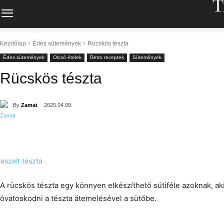
T
Kezdőlap
Édes sütemények
Rücskös tészta
Édes sütemények
Olcsó ételek
Retro receptek
Sütemények
Rücskös tészta
By
Zamat
2025.04.09.
A rücskös tészta egy könnyen elkészíthető sütiféle azoknak, ak
óvatoskodni a tészta átemelésével a sütőbe.