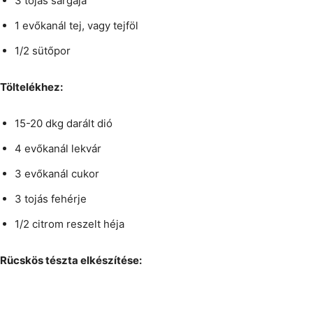
3 tojás sárgája
1 evőkanál tej, vagy tejföl
1/2 sütőpor
Töltelékhez:
15-20 dkg darált dió
4 evőkanál lekvár
3 evőkanál cukor
3 tojás fehérje
1/2 citrom reszelt héja
Rücskös tészta elkészítése: