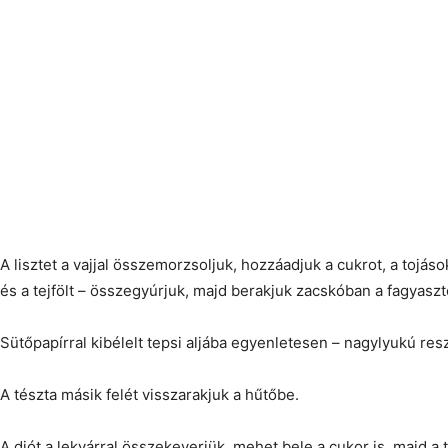
A lisztet a vajjal összemorzsoljuk, hozzáadjuk a cukrot, a tojáso
és a tejfölt – összegyúrjuk, majd berakjuk zacskóban a fagyasztó
Sütőpapírral kibélelt tepsi aljába egyenletesen – nagylyukú resz
A tészta másik felét visszarakjuk a hűtőbe.
A diót a lekvárral összekeverjük, mehet bele a cukor is, majd a