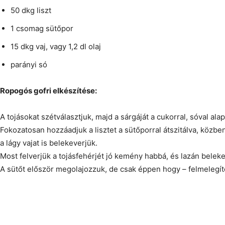
50 dkg liszt
1 csomag sütőpor
15 dkg vaj, vagy 1,2 dl olaj
parányi só
Ropogós gofri elkészítése:
A tojásokat szétválasztjuk, majd a sárgáját a cukorral, sóval ala
Fokozatosan hozzáadjuk a lisztet a sütőporral átszitálva, közben
a lágy vajat is belekeverjük.
Most felverjük a tojásfehérjét jó kemény habbá, és lazán belek
A sütőt először megolajozzuk, de csak éppen hogy – felmelegít