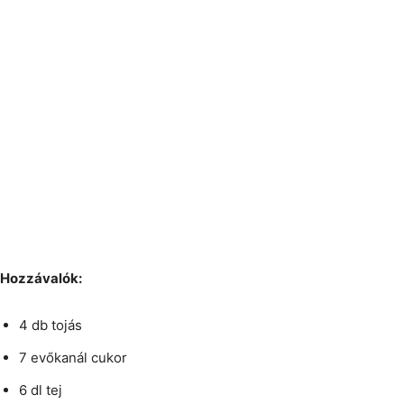
Hozzávalók:
4 db tojás
7 evőkanál cukor
6 dl tej