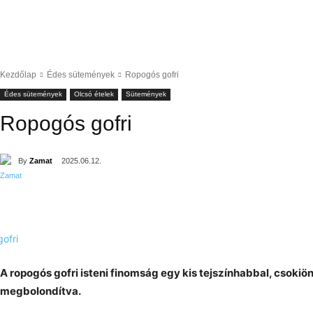
Kezdőlap
Édes sütemények
Ropogós gofri
Édes sütemények
Olcsó ételek
Sütemények
Ropogós gofri
By
Zamat
2025.06.12.
A ropogós gofri isteni finomság egy kis tejszínhabbal, csokiön
megbolondítva.