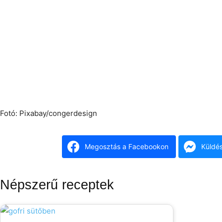
Fotó: Pixabay/congerdesign
Megosztás a Facebookon
Küldé
Népszerű receptek