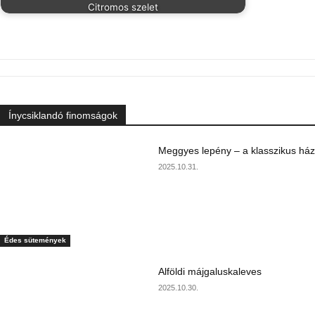
Citromos szelet
Ínycsiklandó finomságok
Meggyes lepény – a klasszikus ház
2025.10.31.
Édes sütemények
Alföldi májgaluskaleves
2025.10.30.