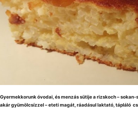
Gyermekkorunk óvodai, és menzás sütije a rizskoch – sokan-
akár gyümölcsízzel – eteti magát, ráadásul laktató, tápláló 