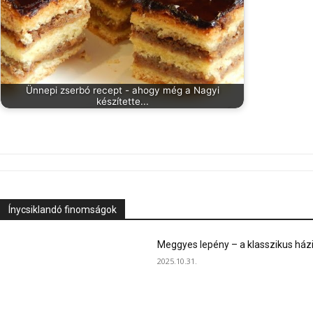
Ünnepi zserbó recept - ahogy még a Nagyi
készítette...
Ínycsiklandó finomságok
Meggyes lepény – a klasszikus ház
2025.10.31.