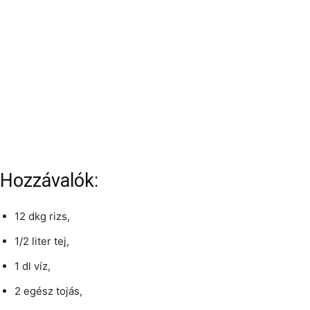
Hozzávalók:
12 dkg rizs,
1/2 liter tej,
1 dl víz,
2 egész tojás,