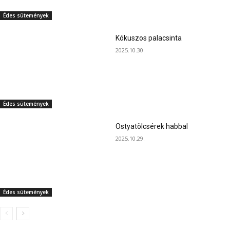
Édes sütemények
Kókuszos palacsinta
2025.10.30.
Édes sütemények
Ostyatölcsérek habbal
2025.10.29.
Édes sütemények