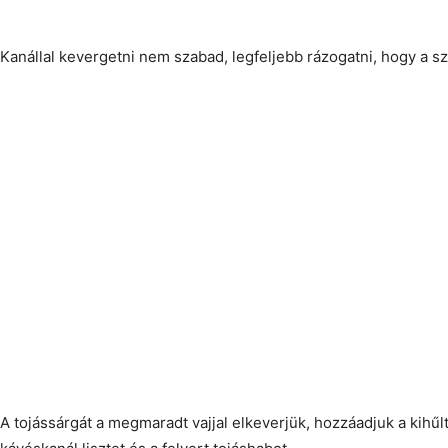
Kanállal kevergetni nem szabad, legfeljebb rázogatni, hogy a 
A tojássárgát a megmaradt vajjal elkeverjük, hozzáadjuk a kihűl