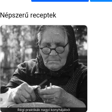
Népszerű receptek
Régi praktikák nagyi konyhájából