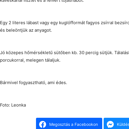
kávéskanál lisztet és a felvert tojáshabot.
Egy 2 literes lábast vagy egy kuglófformát fagyos zsírral bezsí
és beleöntjük az anyagot.
Jó közepes hőmérsékletű sütőben kb. 30 percig sütjük. Tálalásk
porcukorral, melegen tálaljuk.
Bármivel fogyasztható, ami édes.
Foto: Leonka
Megosztás a Facebookon
Küldé