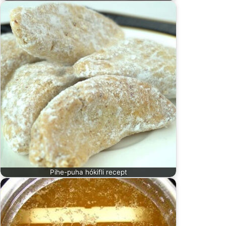
Pihe-puha hókifli recept