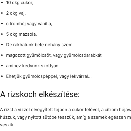
10 dkg cukor,
2 dkg vaj,
citromhéj vagy vanília,
5 dkg mazsola.
De rakhatunk bele néhány szem
magozott gyümölcsöt, vagy gyümölcsdarabkát,
amihez kedvünk szottyan
Ehetjük gyümölcspéppel, vagy lekvárral…
A rizskoch elkészítése:
A rizst a vízzel elvegyített tejben a cukor felével, a citrom héjáv
húzzuk, vagy nyitott sütőbe tesszük, amíg a szemek egészen 
veszik.