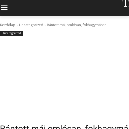
T
Kezdőlap
Uncategorized
Rántott máj omlósan, fokhagymásan
Uncategorized
Rántott máj omlósan, fokhagym