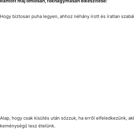
Rántott máj omlósan, fokhagymásan elkészítése:
Hogy biztosan puha legyen, ahhoz néhány írott és íratlan szabál
Alap, hogy csak kisütés után sózzuk, ha erről elfeledkezünk, ak
keménységű lesz ételünk.