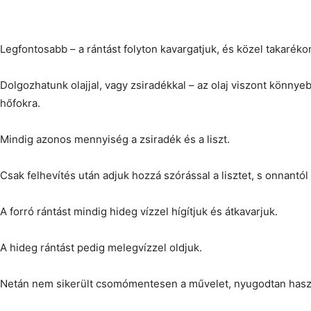
Legfontosabb – a rántást folyton kavargatjuk, és közel takaréko
Dolgozhatunk olajjal, vagy zsiradékkal – az olaj viszont könnye
hőfokra.
Mindig azonos mennyiség a zsiradék és a liszt.
Csak felhevítés után adjuk hozzá szórással a lisztet, s onnantól
A forró rántást mindig hideg vízzel hígítjuk és átkavarjuk.
A hideg rántást pedig melegvízzel oldjuk.
Netán nem sikerült csomómentesen a művelet, nyugodtan haszn