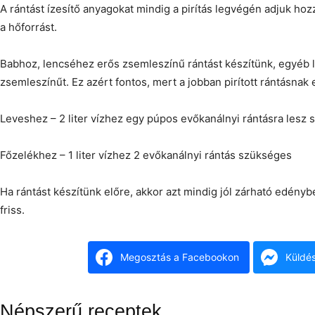
A rántást ízesítő anyagokat mindig a pirítás legvégén adjuk hozz
a hőforrást.
Babhoz, lencséhez erős zsemleszínű rántást készítünk, egyéb
zsemleszínűt. Ez azért fontos, mert a jobban pirított rántásnak 
Leveshez – 2 liter vízhez egy púpos evőkanálnyi rántásra lesz
Főzelékhez – 1 liter vízhez 2 evőkanálnyi rántás szükséges
Ha rántást készítünk előre, akkor azt mindig jól zárható edényb
friss.
Megosztás a Facebookon
Küldé
Népszerű receptek