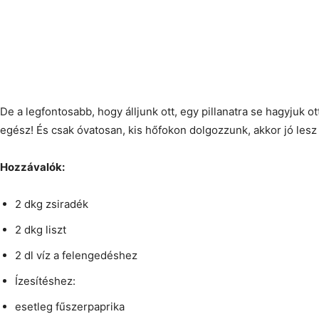
De a legfontosabb, hogy álljunk ott, egy pillanatra se hagyjuk ott
egész! És csak óvatosan, kis hőfokon dolgozzunk, akkor jó les
Hozzávalók:
2 dkg zsiradék
2 dkg liszt
2 dl víz a felengedéshez
Ízesítéshez:
esetleg fűszerpaprika