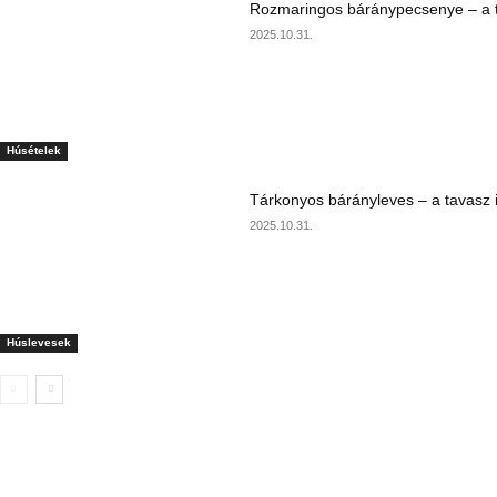
Rozmaringos báránypecsenye – a ta
2025.10.31.
Húsételek
Tárkonyos bárányleves – a tavasz i
2025.10.31.
Húslevesek