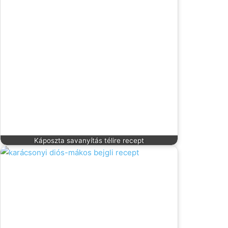
Káposzta savanyítás télire recept