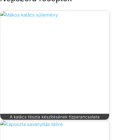
A kalács tészta készítésének tízparancsolata