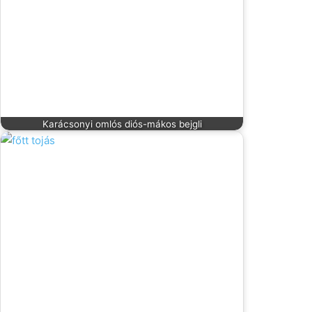
Karácsonyi omlós diós-mákos bejgli