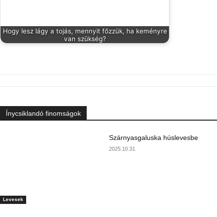
Hogy lesz lágy a tojás, mennyit főzzük, ha keményre
van szükség?
Ínycsiklandó finomságok
Szárnyasgaluska húslevesbe
2025.10.31.
Levesek