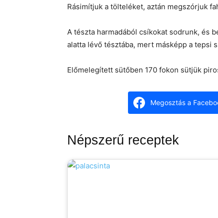
Rásimítjuk a tölteléket, aztán megszórjuk fah
A tészta harmadából csíkokat sodrunk, és be
alatta lévő tésztába, mert másképp a tepsi 
Előmelegített sütőben 170 fokon sütjük piro
Megosztás a Facebo
Népszerű receptek