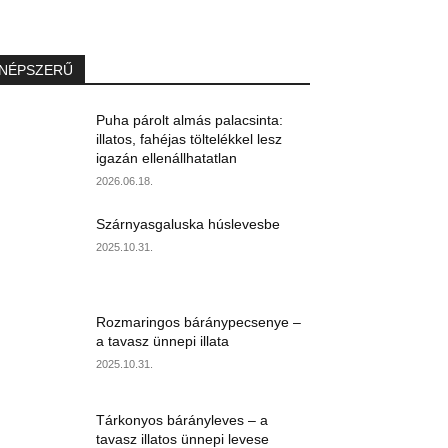
NÉPSZERŰ
Puha párolt almás palacsinta:
illatos, fahéjas töltelékkel lesz
igazán ellenállhatatlan
2026.06.18.
Szárnyasgaluska húslevesbe
2025.10.31.
Rozmaringos báránypecsenye –
a tavasz ünnepi illata
2025.10.31.
Tárkonyos bárányleves – a
tavasz illatos ünnepi levese