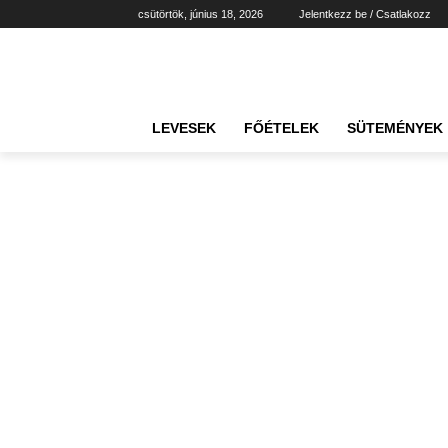
csütörtök, június 18, 2026
Jelentkezz be / Csatlakozz
LEVESEK
FŐÉTELEK
SÜTEMÉNYEK