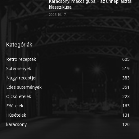
Karácsonyi mákos guba – az ünnepi asztal
klasszikusa
2025.10.17.
Kategóriák
Retro receptek
605
Sütemények
519
Nagyi receptjei
383
Édes sütemények
351
Olcsó ételek
223
Főételek
163
Húsételek
131
karácsonyi
120