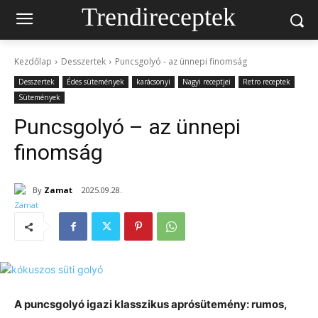
Trendireceptek
Kezdőlap
Desszertek
Puncsgolyó - az ünnepi finomság
Desszertek
Édes sütemények
karácsonyi
Nagyi receptjei
Retro receptek
Sütemények
Puncsgolyó – az ünnepi
finomság
By
Zamat
2025.09.28.
A puncsgolyó igazi klasszikus aprósütemény: rumos,