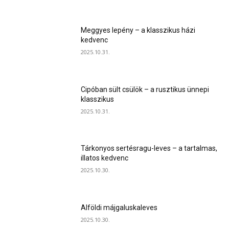
Meggyes lepény – a klasszikus házi
kedvenc
2025.10.31.
Cipóban sült csülök – a rusztikus ünnepi
klasszikus
2025.10.31.
Tárkonyos sertésragu-leves – a tartalmas,
illatos kedvenc
2025.10.30.
Alföldi májgaluskaleves
2025.10.30.