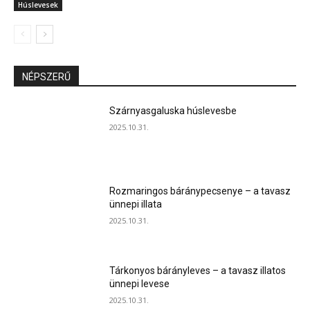
Húslevesek
NÉPSZERŰ
Szárnyasgaluska húslevesbe
2025.10.31.
Rozmaringos báránypecsenye – a tavasz
ünnepi illata
2025.10.31.
Tárkonyos bárányleves – a tavasz illatos
ünnepi levese
2025.10.31.