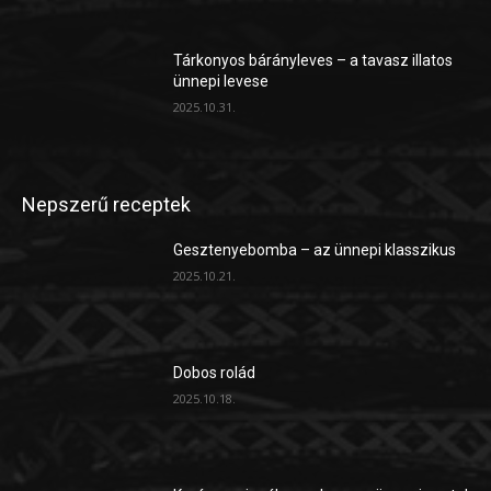
Tárkonyos bárányleves – a tavasz illatos
ünnepi levese
2025.10.31.
Nepszerű receptek
Gesztenyebomba – az ünnepi klasszikus
2025.10.21.
Dobos rolád
2025.10.18.