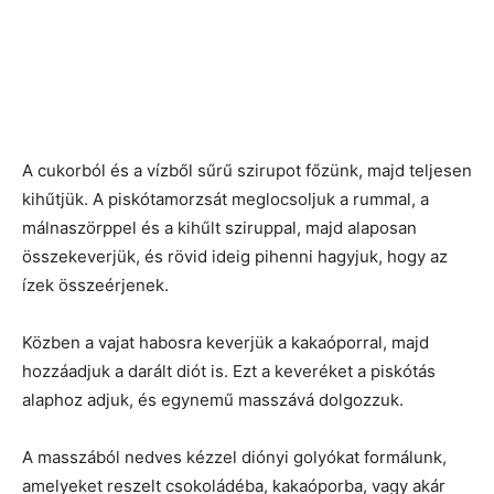
A cukorból és a vízből sűrű szirupot főzünk, majd teljesen
kihűtjük. A piskótamorzsát meglocsoljuk a rummal, a
málnaszörppel és a kihűlt sziruppal, majd alaposan
összekeverjük, és rövid ideig pihenni hagyjuk, hogy az
ízek összeérjenek.
Közben a vajat habosra keverjük a kakaóporral, majd
hozzáadjuk a darált diót is. Ezt a keveréket a piskótás
alaphoz adjuk, és egynemű masszává dolgozzuk.
A masszából nedves kézzel diónyi golyókat formálunk,
amelyeket reszelt csokoládéba, kakaóporba, vagy akár