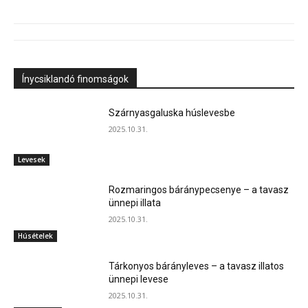
Ínycsiklandó finomságok
Szárnyasgaluska húslevesbe
2025.10.31.
Levesek
Rozmaringos báránypecsenye – a tavasz
ünnepi illata
2025.10.31.
Húsételek
Tárkonyos bárányleves – a tavasz illatos
ünnepi levese
2025.10.31.