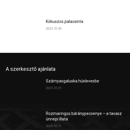
Kókuszos palacsinta
2025.10.30.
A szerkesztő ajánlata
Szárnyasgaluska húslevesbe
2025.10.31.
Rozmaringos báránypecsenye – a tavasz
ünnepi illata
2025.10.31.