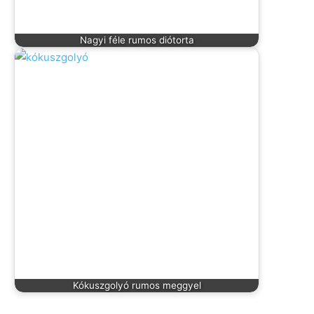
Nagyi féle rumos diótorta
Kókuszgolyó rumos meggyel