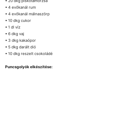
• 20 dkg piskótamorzsa
• 4 evőkanál rum
• 4 evőkanál málnaszörp
• 10 dkg cukor
• 1 dl víz
• 6 dkg vaj
• 3 dkg kakaópor
• 5 dkg darált dió
• 10 dkg reszelt csokoládé
Puncsgolyók elkészítése: