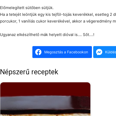
Előmelegített sütőben sütjük.
Ha a tetejét leöntjük egy kis tejföl-tojás keverékkel, esetleg 2 dl
porcukor, 1 vaníliás cukor keverékével, akkor a végeredmény 
Ugyanaz elkészíthető mák helyett dióval is…. Sőt….!
Megosztás a Facebookon
Küldé
Népszerű receptek