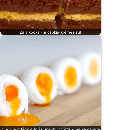
Zala kocka - a csokis-krémes süti
Hogy lesz lágy a tojás, mennyit főzzük, ha keményre