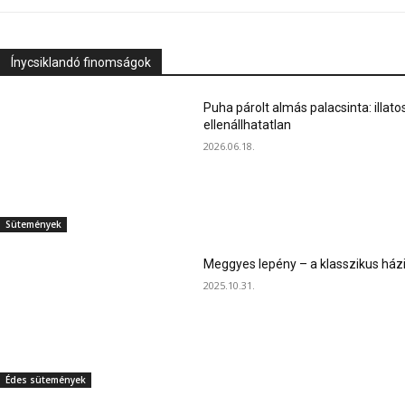
Ínycsiklandó finomságok
Puha párolt almás palacsinta: illato
ellenállhatatlan
2026.06.18.
Sütemények
Meggyes lepény – a klasszikus ház
2025.10.31.
Édes sütemények