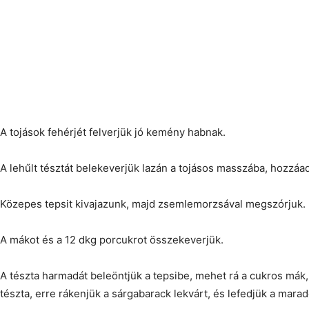
A tojások fehérjét felverjük jó kemény habnak.
A lehűlt tésztát belekeverjük lazán a tojásos masszába, hozzáad
Közepes tepsit kivajazunk, majd zsemlemorzsával megszórjuk.
A mákot és a 12 dkg porcukrot összekeverjük.
A tészta harmadát beleöntjük a tepsibe, mehet rá a cukros mák
tészta, erre rákenjük a sárgabarack lekvárt, és lefedjük a marad