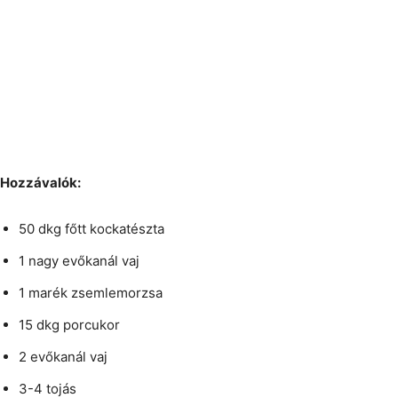
Hozzávalók:
50 dkg főtt kockatészta
1 nagy evőkanál vaj
1 marék zsemlemorzsa
15 dkg porcukor
2 evőkanál vaj
3-4 tojás