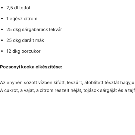
2,5 dl tejföl
1 egész citrom
25 dkg sárgabarack lekvár
25 dkg darált mák
12 dkg porcukor
Pozsonyi kocka elkészítése:
Az enyhén sózott vízben kifőtt, leszűrt, átöblített tésztát hagyju
A cukrot, a vajat, a citrom reszelt héját, tojások sárgáját és a tej