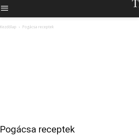
T
Kezdőlap
Pogácsa receptek
Pogácsa receptek