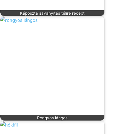
Káposzta savanyítás télire recept
Rongyos lángos