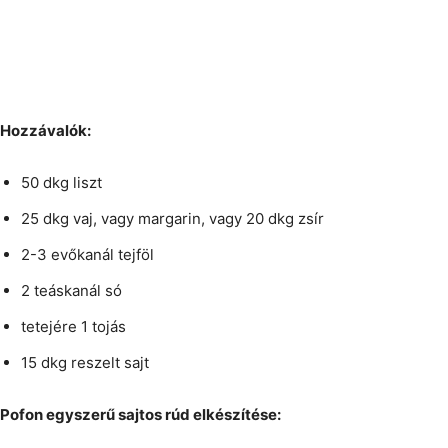
Hozzávalók:
50 dkg liszt
25 dkg vaj, vagy margarin, vagy 20 dkg zsír
2-3 evőkanál tejföl
2 teáskanál só
tetejére 1 tojás
15 dkg reszelt sajt
Pofon egyszerű sajtos rúd elkészítése: