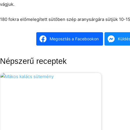
vágjuk.
180 fokra előmelegített sütőben szép aranysárgára sütjük 10-15 
Megosztás a Facebookon
Küldé
Népszerű receptek