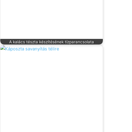
A kalács tészta készítésének tízparancsolata