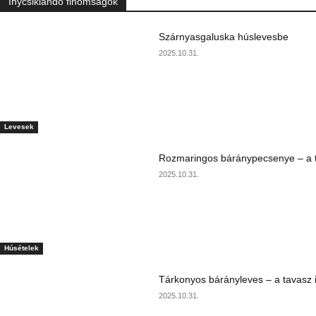
Ínycsiklandó finomságok
Szárnyasgaluska húslevesbe
2025.10.31.
Levesek
Rozmaringos báránypecsenye – a ta
2025.10.31.
Húsételek
Tárkonyos bárányleves – a tavasz i
2025.10.31.