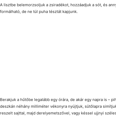
A lisztbe belemorzsoljuk a zsiradékot, hozzáadjuk a sót, és anny
formálható, de ne túl puha tésztát kapjunk.
Berakjuk a hűtőbe legalább egy órára, de akár egy napra is – pi
deszkán néhány milliméter vékonyra nyújtjuk, sütőlapra simítj
reszelt sajttal, majd derelyemetszővel, vagy késsel ujjnyi széle