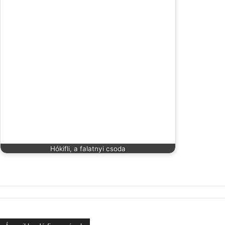
Hókifli, a falatnyi csoda