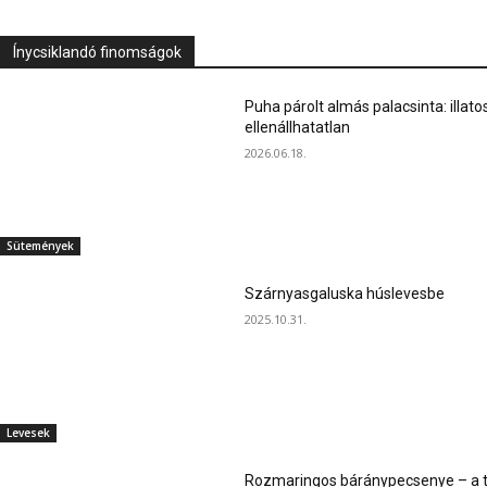
Ínycsiklandó finomságok
Puha párolt almás palacsinta: illato
ellenállhatatlan
2026.06.18.
Sütemények
Szárnyasgaluska húslevesbe
2025.10.31.
Levesek
Rozmaringos báránypecsenye – a ta