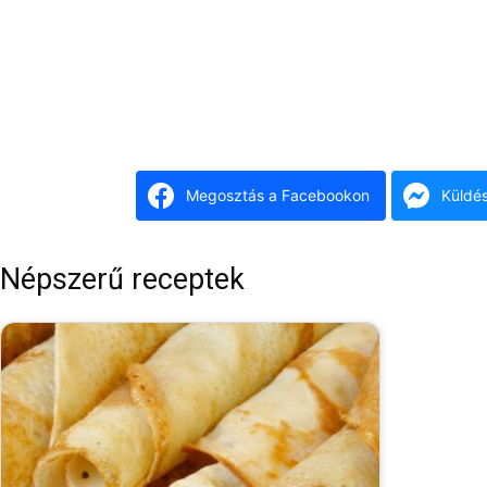
Megosztás a Facebookon
Küldé
Népszerű receptek