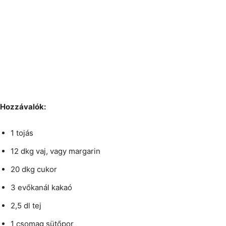
Hozzávalók:
1 tojás
12 dkg vaj, vagy margarin
20 dkg cukor
3 evőkanál kakaó
2,5 dl tej
1 csomag sütőpor