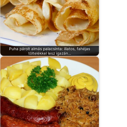
Puha párolt almás palacsinta: illatos, fahéjas
töltelékkel lesz igazán…