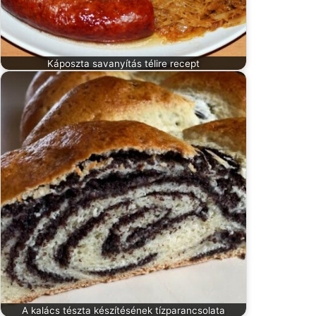
Káposzta savanyítás télire recept
A kalács tészta készítésének tízparancsolata