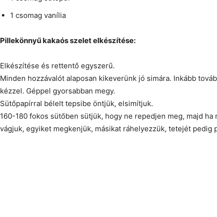
1 csomag vanília
Pillekönnyű kakaós szelet elkészítése:
Elkészítése és rettentő egyszerű.
Minden hozzávalót alaposan kikeverünk jó simára. Inkább tovább
kézzel. Géppel gyorsabban megy.
Sütőpapírral bélelt tepsibe öntjük, elsimítjuk.
160-180 fokos sütőben sütjük, hogy ne repedjen meg, majd ha m
vágjuk, egyiket megkenjük, másikat ráhelyezzük, tetejét pedig 