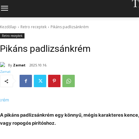
T
Kezdőlap
Retro receptek
Pikáns padlizsánkrém
Retro receptek
Pikáns padlizsánkrém
By
Zamat
2025.10.16.
A pikáns padlizsánkrém egy könnyű, mégis karakteres kence, a
vagy ropogós pirítóshoz.