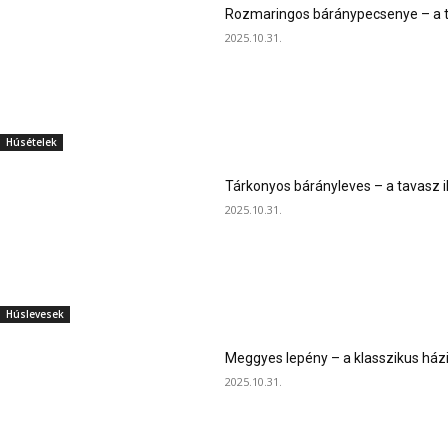
Rozmaringos báránypecsenye – a ta
2025.10.31.
Húsételek
Tárkonyos bárányleves – a tavasz i
2025.10.31.
Húslevesek
Meggyes lepény – a klasszikus ház
2025.10.31.