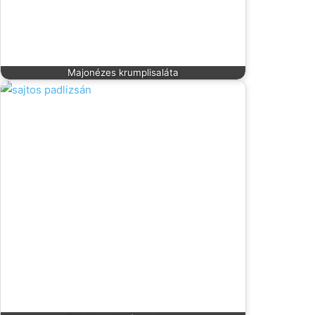
Majonézes krumplisaláta