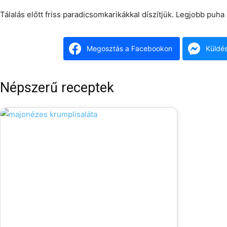
Tálalás előtt friss paradicsomkarikákkal díszítjük. Legjobb puha 
Megosztás a Facebookon
Küldé
Népszerű receptek