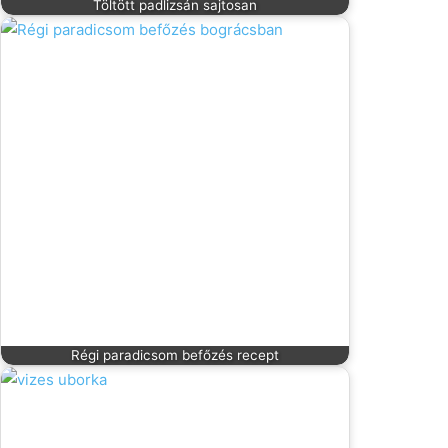
Töltött padlizsán sajtosan
Régi paradicsom befőzés recept