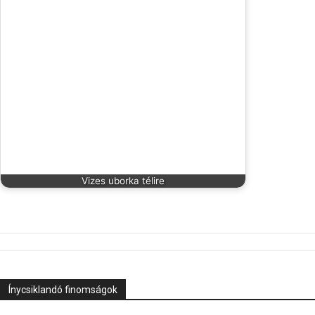
Vizes uborka télire
Ínycsiklandó finomságok