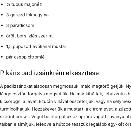
¾ tubus majonéz
3 gerezd fokhagyma
3 paradicsom
őrölt bors ízlés szerint
1,5 púpozott evőkanál mustár
pár csepp citromlé
Pikáns padlizsánkrém elkészítése
A padlizsánokat alaposan megmossuk, majd megtörölgetjük. Nyíl
lángelosztón forgatva megsütjük. Ha már kihűltek, lehúzzuk a h
kicsorogni a levet. Ezután villával összetörjük, vagy ha selymes
turmixolhatjuk. Hozzákeverjük a mustárt, a citromlevet, a zúzot
szerint borsot. Végül beleforgatjuk az apróra vágott savanyú 
tálban elsimítjuk, lefedve a hűtőbe tesszük legalább egy-két órá