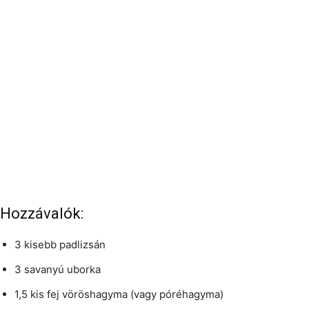
Hozzávalók:
3 kisebb padlizsán
3 savanyú uborka
1,5 kis fej vöröshagyma (vagy póréhagyma)