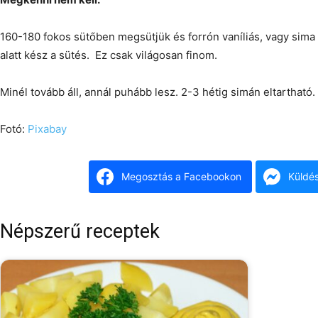
160-180 fokos sütőben megsütjük és forrón vaníliás, vagy sima 
alatt kész a sütés. Ez csak világosan finom.
Minél tovább áll, annál puhább lesz. 2-3 hétig simán eltartható.
Fotó:
Pixabay
Megosztás a Facebookon
Küldé
Népszerű receptek