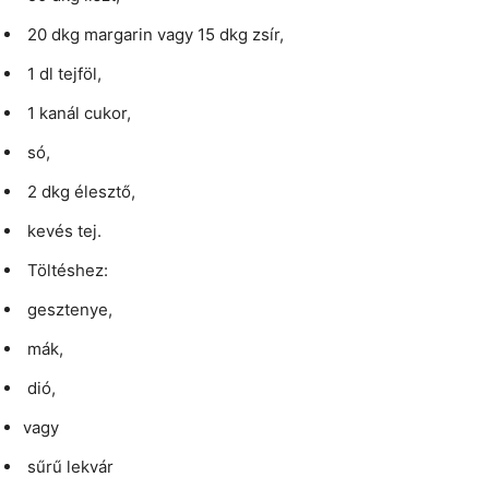
20 dkg margarin vagy 15 dkg zsír,
1 dl tejföl,
1 kanál cukor,
só,
2 dkg élesztő,
kevés tej.
Töltéshez:
gesztenye,
mák,
dió,
vagy
sűrű lekvár