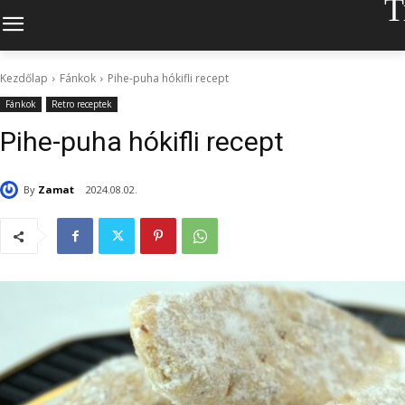
T
Kezdőlap
Fánkok
Pihe-puha hókifli recept
Fánkok
Retro receptek
Pihe-puha hókifli recept
By
Zamat
2024.08.02.