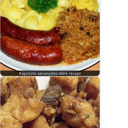
Káposzta savanyítás télire recept