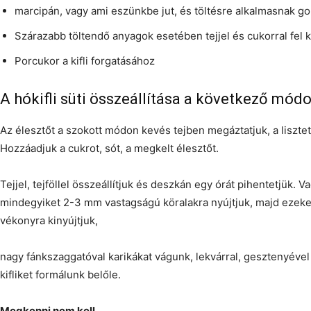
marcipán, vagy ami eszünkbe jut, és töltésre alkalmasnak g
Szárazabb töltendő anyagok esetében tejjel és cukorral fel k
Porcukor a kifli forgatásához
A hókifli süti összeállítása a következő módo
Az élesztőt a szokott módon kevés tejben megáztatjuk, a lisztet
Hozzáadjuk a cukrot, sót, a megkelt élesztőt.
Tejjel, tejföllel összeállítjuk és deszkán egy órát pihentetjük. V
mindegyiket 2-3 mm vastagságú köralakra nyújtjuk, majd ezeke
vékonyra kinyújtjuk,
nagy fánkszaggatóval karikákat vágunk, lekvárral, gesztenyéve
kifliket formálunk belőle.
Megkenni nem kell.