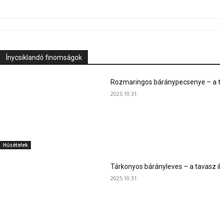
Ínycsiklandó finomságok
Rozmaringos báránypecsenye – a ta
2025.10.31.
Húsételek
Tárkonyos bárányleves – a tavasz i
2025.10.31.