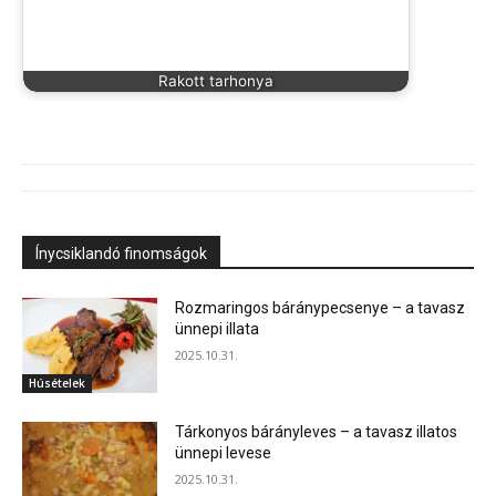
Rakott tarhonya
Ínycsiklandó finomságok
Rozmaringos báránypecsenye – a tavasz
ünnepi illata
2025.10.31.
Húsételek
Tárkonyos bárányleves – a tavasz illatos
ünnepi levese
2025.10.31.