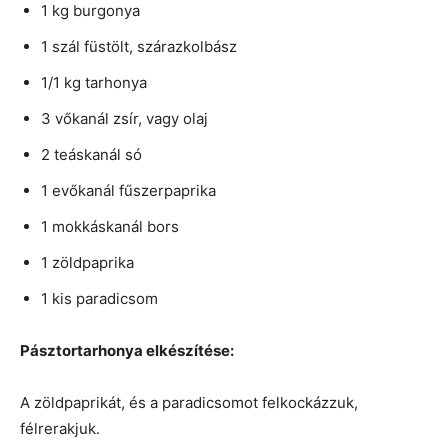
1 kg burgonya
1 szál füstölt, szárazkolbász
1/1 kg tarhonya
3 vőkanál zsír, vagy olaj
2 teáskanál só
1 evőkanál fűszerpaprika
1 mokkáskanál bors
1 zöldpaprika
1 kis paradicsom
Pásztortarhonya elkészítése:
A zöldpaprikát, és a paradicsomot felkockázzuk,
félrerakjuk.