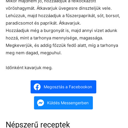
Mikor majdnem jó, hozzáadjuk a felkockázott
vöröshagymát. Átkavarjuk üvegesre dinszteljük vele.
Lehúzzuk, majd hozzáadjuk a fűszerpaprikát, sót, borsot,
paradicsomot és paprikát. Átkavarjuk.
Hozzáadjuk még a burgonyát is, majd annyi vizet adunk
hozzá, mint a tarhonya mennyisége, magassága.
Megkeverjük, és addig főzzük fedő alatt, míg a tarhonya
meg nem dagad, megpuhul.
Időnként kavarjuk meg.
Megosztás a Facebookon
Küldés Messengerben
Népszerű receptek