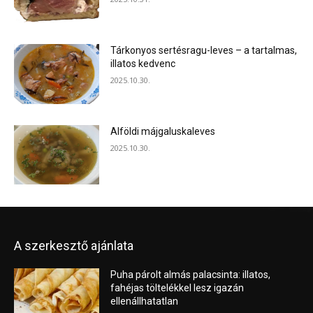
Tárkonyos sertésragu-leves – a tartalmas,
illatos kedvenc
2025.10.30.
Alföldi májgaluskaleves
2025.10.30.
A szerkesztő ajánlata
Puha párolt almás palacsinta: illatos,
fahéjas töltelékkel lesz igazán
ellenállhatatlan