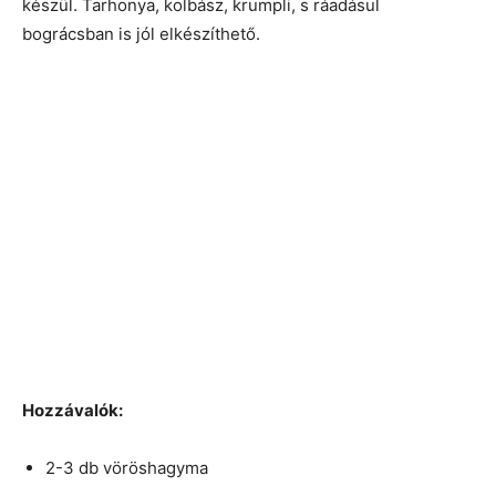
készül. Tarhonya, kolbász, krumpli, s ráadásul
bográcsban is jól elkészíthető.
Hozzávalók:
2-3 db vöröshagyma