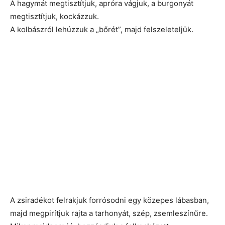
A hagymát megtisztítjuk, apróra vágjuk, a burgonyát
megtisztítjuk, kockázzuk.
A kolbászról lehúzzuk a „bőrét”, majd felszeleteljük.
A zsiradékot felrakjuk forrósodni egy közepes lábasban,
majd megpirítjuk rajta a tarhonyát, szép, zsemleszínűre.