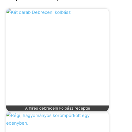
A híres debreceni kolbász receptje