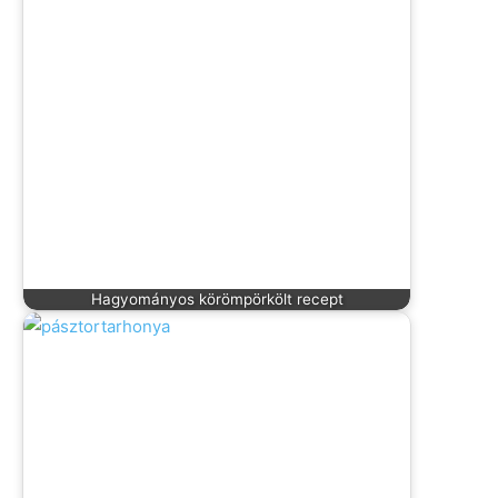
Hagyományos körömpörkölt recept