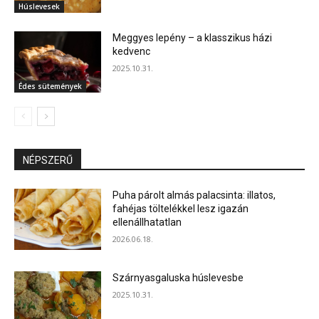
Húslevesek
Meggyes lepény – a klasszikus házi
kedvenc
2025.10.31.
Édes sütemények
NÉPSZERŰ
Puha párolt almás palacsinta: illatos,
fahéjas töltelékkel lesz igazán
ellenállhatatlan
2026.06.18.
Szárnyasgaluska húslevesbe
2025.10.31.