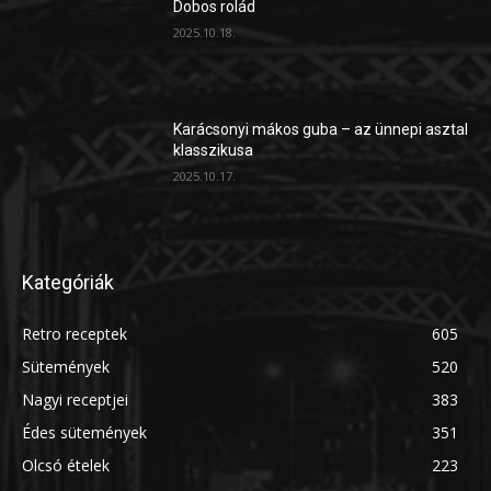
Dobos rolád
2025.10.18.
Karácsonyi mákos guba – az ünnepi asztal
klasszikusa
2025.10.17.
Kategóriák
Retro receptek
605
Sütemények
520
Nagyi receptjei
383
Édes sütemények
351
Olcsó ételek
223