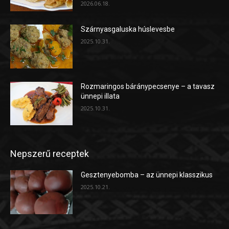
2026.06.18.
Szárnyasgaluska húslevesbe
2025.10.31.
Rozmaringos báránypecsenye – a tavasz
ünnepi illata
2025.10.31.
Nepszerű receptek
Gesztenyebomba – az ünnepi klasszikus
2025.10.21.