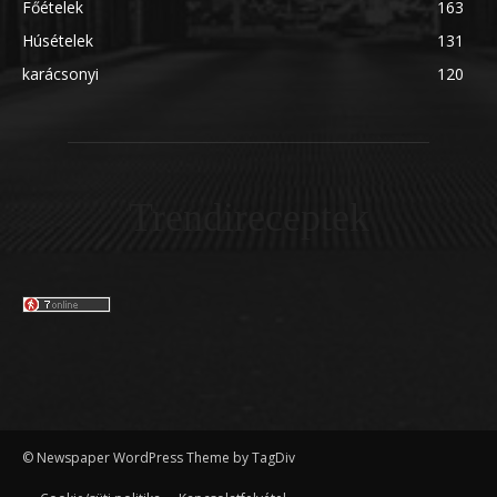
Főételek
163
Húsételek
131
karácsonyi
120
Trendireceptek
© Newspaper WordPress Theme by TagDiv