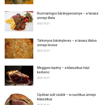
Rozmaringos báránypecsenye – a tavasz
ünnepi illata
2025.10.31.
Tárkonyos bárányleves – a tavasz illatos
ünnepi levese
2025.10.31.
Meggyes lepény – a klasszikus házi
kedvenc
2025.10.31.
Cipóban sült csülök – a rusztikus ünnepi
klasszikus
2025.10.31.