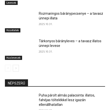
Levesek
Rozmaringos báránypecsenye – a tavasz
ünnepi illata
2025.10.31.
Húsételek
Tárkonyos bárányleves – a tavasz illatos
ünnepi levese
2025.10.31.
Húslevesek
NÉPSZERŰ
Puha párolt almás palacsinta: illatos,
fahéjas töltelékkel lesz igazán
ellenállhatatlan