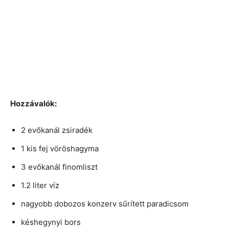
Hozzávalók:
2 evőkanál zsiradék
1 kis fej vöröshagyma
3 evőkanál finomliszt
1.2 liter víz
nagyobb dobozos konzerv sűrített paradicsom
késhegynyi bors