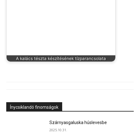
A kalács tészta készítésének tízparancsolata
Ínycsiklandó finomságok
Szárnyasgaluska húslevesbe
2025.10.31.