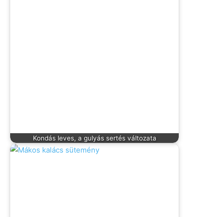
Kondás leves, a gulyás sertés változata