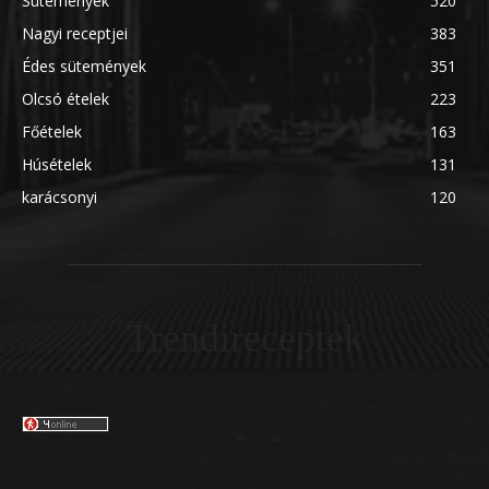
Sütemények
520
Nagyi receptjei
383
Édes sütemények
351
Olcsó ételek
223
Főételek
163
Húsételek
131
karácsonyi
120
Trendireceptek