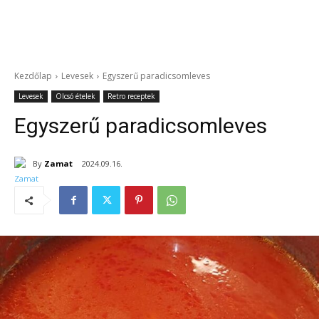
Kezdőlap
Levesek
Egyszerű paradicsomleves
Levesek
Olcsó ételek
Retro receptek
Egyszerű paradicsomleves
By
Zamat
2024.09.16.