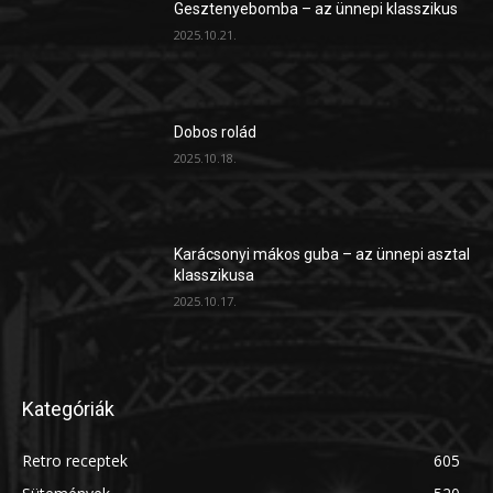
Gesztenyebomba – az ünnepi klasszikus
2025.10.21.
Dobos rolád
2025.10.18.
Karácsonyi mákos guba – az ünnepi asztal
klasszikusa
2025.10.17.
Kategóriák
Retro receptek
605