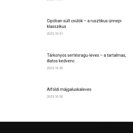
Cipóban sült csülök – a rusztikus ünnepi
klasszikus
2025.10.31.
Tárkonyos sertésragu-leves – a tartalmas,
illatos kedvenc
2025.10.30.
Alföldi májgaluskaleves
2025.10.30.