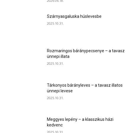
2026.06.18.
Szárnyasgaluska húslevesbe
2025.10.31.
Rozmaringos báránypecsenye – a tavasz
ünnepi illata
2025.10.31.
Tárkonyos bárányleves – a tavasz illatos
ünnepi levese
2025.10.31.
Meggyes lepény – a klasszikus házi
kedvenc
2025.10.31.