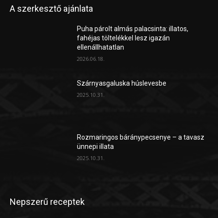
A szerkesztő ajánlata
Puha párolt almás palacsinta: illatos,
fahéjas töltelékkel lesz igazán
ellenállhatatlan
2026.06.18.
Szárnyasgaluska húslevesbe
2025.10.31.
Rozmaringos báránypecsenye – a tavasz
ünnepi illata
2025.10.31.
Nepszerű receptek