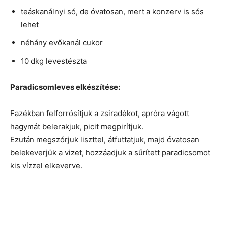
teáskanálnyi só, de óvatosan, mert a konzerv is sós
lehet
néhány evőkanál cukor
10 dkg levestészta
Paradicsomleves elkészítése:
Fazékban felforrósítjuk a zsiradékot, apróra vágott
hagymát belerakjuk, picit megpirítjuk.
Ezután megszórjuk liszttel, átfuttatjuk, majd óvatosan
belekeverjük a vizet, hozzáadjuk a sűrített paradicsomot
kis vízzel elkeverve.