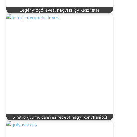
Legényfogó leves, nagyi is így készítette
5 retro gyümölcsleves recept nagyi konyhájából