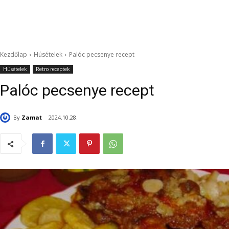
Kezdőlap
Húsételek
Palóc pecsenye recept
Húsételek
Retro receptek
Palóc pecsenye recept
By
Zamat
2024.10.28.