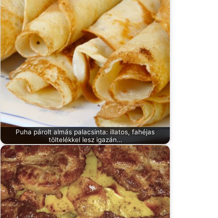
Puha párolt almás palacsinta: illatos, fahéjas
töltelékkel lesz igazán…