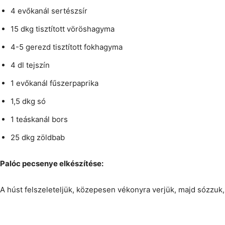
4 evőkanál sertészsír
15 dkg tisztított vöröshagyma
4-5 gerezd tisztított fokhagyma
4 dl tejszín
1 evőkanál fűszerpaprika
1,5 dkg só
1 teáskanál bors
25 dkg zöldbab
Palóc pecsenye elkészítése:
A húst felszeleteljük, közepesen vékonyra verjük, majd sózzuk