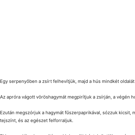
Egy serpenyőben a zsírt felhevítjük, majd a hús mindkét oldalát 
Az apróra vágott vöröshagymát megpirítjuk a zsírján, a végén h
Ezután megszórjuk a hagymát fűszerpaprikával, sózzuk kicsit, 
tejszínt, és az egészet felforraljuk.