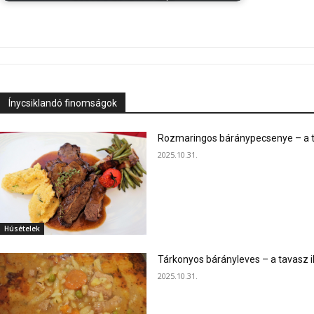
Ínycsiklandó finomságok
Rozmaringos báránypecsenye – a ta
2025.10.31.
Húsételek
Tárkonyos bárányleves – a tavasz i
2025.10.31.