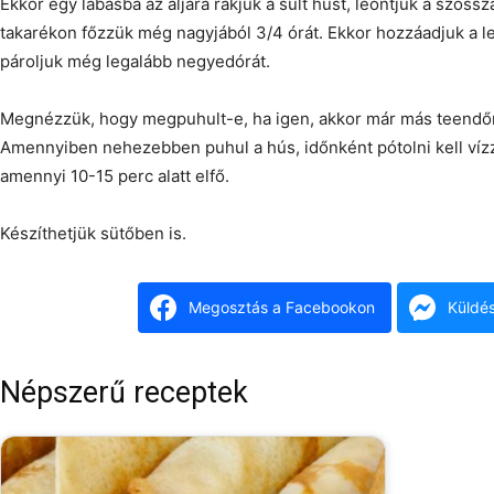
Ekkor egy lábasba az aljára rakjuk a sült húst, leöntjük a szóssz
takarékon főzzük még nagyjából 3/4 órát. Ekkor hozzáadjuk a le
pároljuk még legalább negyedórát.
Megnézzük, hogy megpuhult-e, ha igen, akkor már más teendő
Amennyiben nehezebben puhul a hús, időnként pótolni kell vízz
amennyi 10-15 perc alatt elfő.
Készíthetjük sütőben is.
Megosztás a Facebookon
Küldé
Népszerű receptek