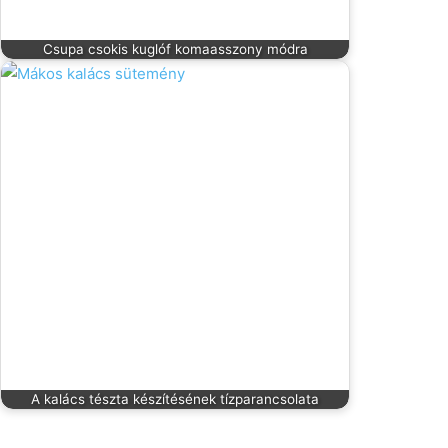
Csupa csokis kuglóf komaasszony módra
A kalács tészta készítésének tízparancsolata