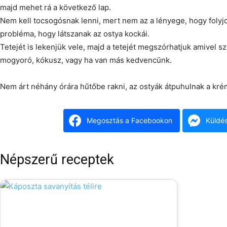
majd mehet rá a következő lap.
Nem kell tocsogósnak lenni, mert nem az a lényege, hogy folyj
probléma, hogy látszanak az ostya kockái.
Tetejét is lekenjük vele, majd a tetejét megszórhatjuk amivel sz
mogyoró, kókusz, vagy ha van más kedvencünk.
Nem árt néhány órára hűtőbe rakni, az ostyák átpuhulnak a kré
Megosztás a Facebookon
Küldé
Népszerű receptek