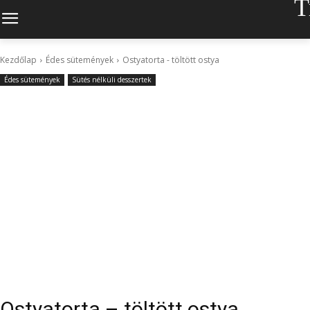
T
Kezdőlap
Édes sütemények
Ostyatorta - töltött ostya
Édes sütemények
Sütés nélküli desszertek
Ostyatorta – töltött ostya