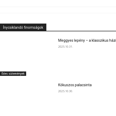
Ínycsiklandó finomságok
Meggyes lepény – a klasszikus ház
2025.10.31.
Édes sütemények
Kókuszos palacsinta
2025.10.30.