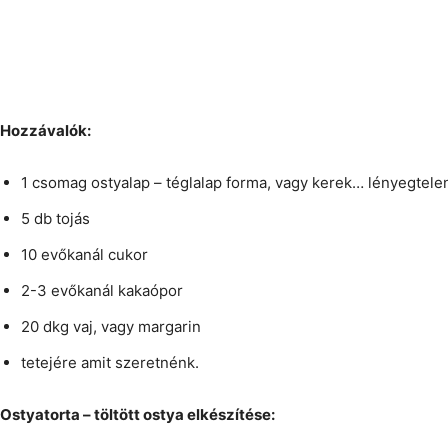
Hozzávalók:
1 csomag ostyalap – téglalap forma, vagy kerek… lényegtele
5 db tojás
10 evőkanál cukor
2-3 evőkanál kakaópor
20 dkg vaj, vagy margarin
tetejére amit szeretnénk.
Ostyatorta – töltött ostya elkészítése: