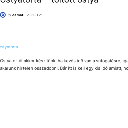
By
Zamat
2025.01.28.
Ostyatortát akkor készítünk, ha kevés idő van a sütögatésre, ig
akarunk hirtelen összedobni. Bár itt is kell egy kis idő amiatt,