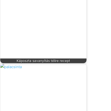
Káposzta savanyítás télire recept