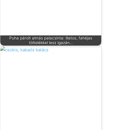
Puha párolt almás palacsinta: illatos, fahéjas
töltelékkel lesz igazán…