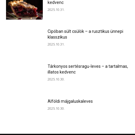
kedvenc
2025.10.31.
Cipóban sült csülök – a rusztikus ünnepi
klasszikus
2025.10.31.
Tárkonyos sertésragu-leves – a tartalmas,
illatos kedvenc
2025.10.30.
Alföldi májgaluskaleves
2025.10.30.