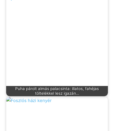
Puha párolt almás palacsinta: illatos, fahéjas
töltelékkel lesz igazán…