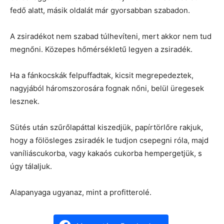
fedő alatt, másik oldalát már gyorsabban szabadon.
A zsiradékot nem szabad túlhevíteni, mert akkor nem tud
megnőni. Közepes hőmérsékletű legyen a zsiradék.
Ha a fánkocskák felpuffadtak, kicsit megrepedeztek,
nagyjából háromszorosára fognak nőni, belül üregesek
lesznek.
Sütés után szűrőlapáttal kiszedjük, papírtörlőre rakjuk,
hogy a fölösleges zsiradék le tudjon csepegni róla, majd
vaníliáscukorba, vagy kakaós cukorba hempergetjük, s
úgy tálaljuk.
Alapanyaga ugyanaz, mint a profitterolé.