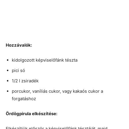
Hozzávalók:
kidolgozott képviselőfánk tészta
pici só
1/2 l zsiradék
porcukor, vaníliás cukor, vagy kakaós cukor a
forgatáshoz
Ördögpirula elkészítése:
Elkészítjük először a képviselőfánk tésztáját, majd