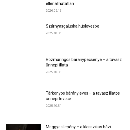
ellenállhatatlan
2026.06.18.
Szárnyasgaluska húslevesbe
2025.10.31.
Rozmaringos báránypecsenye – a tavasz
ünnepi illata
2025.10.31.
Tárkonyos bárányleves – a tavasz illatos
ünnepi levese
2025.10.31.
Meggyes lepény – a klasszikus házi