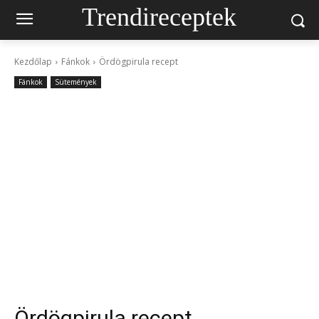
Trendireceptek
Kezdőlap
Fánkok
Ördögpirula recept
Fánkok
Sütemények
Ördögpirula recept