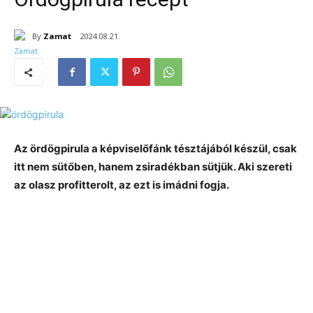
By
Zamat
2024.08.21.
Az ördögpirula a képviselőfánk tésztájából készül, csak
itt nem sütőben, hanem zsiradékban sütjük. Aki szereti
az olasz profitterolt, az ezt is imádni fogja.