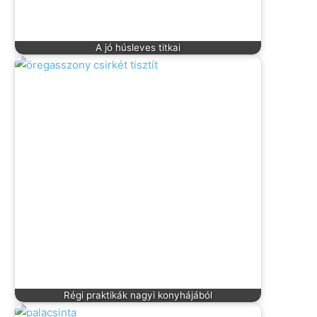
A jó húsleves titkai
Régi praktikák nagyi konyhájából