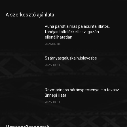
A szerkesztő ajánlata
Puha párolt almás palacsinta: illatos,
fahéjas töltelékkel lesz igazán
ellenállhatatlan
2026.06.18.
Szárnyasgaluska húslevesbe
2025.10.31.
Rozmaringos báránypecsenye – a tavasz
ünnepi illata
2025.10.31.