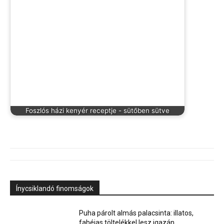
Foszlós házi kenyér receptje - sütőben sütve
Ínycsiklandó finomságok
Puha párolt almás palacsinta: illatos,
fahéjas töltelékkel lesz igazán