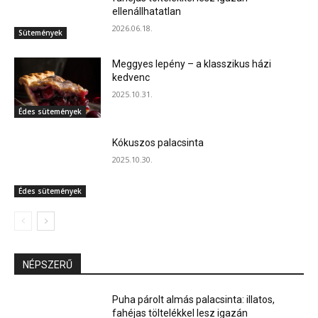
ellenállhatatlan
2026.06.18.
Sütemények
Meggyes lepény – a klasszikus házi
kedvenc
2025.10.31.
Édes sütemények
Kókuszos palacsinta
2025.10.30.
Édes sütemények
NÉPSZERŰ
Puha párolt almás palacsinta: illatos,
fahéjas töltelékkel lesz igazán