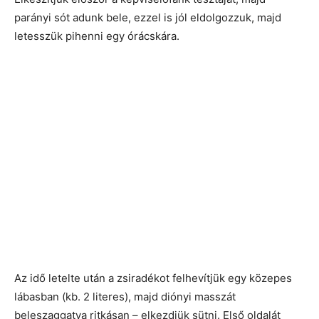
parányi sót adunk bele, ezzel is jól eldolgozzuk, majd
letesszük pihenni egy órácskára.
Az idő letelte után a zsiradékot felhevítjük egy közepes
lábasban (kb. 2 literes), majd diónyi masszát
beleszaggatva ritkásan – elkezdjük sütni. Első oldalát