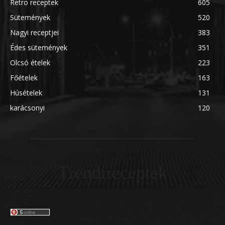
Retro receptek
605
Sütemények
520
Nagyi receptjei
383
Édes sütemények
351
Olcsó ételek
223
Főételek
163
Húsételek
131
karácsonyi
120
Trendireceptek