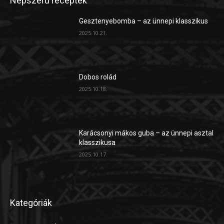
Nepszerű receptek
Gesztenyebomba – az ünnepi klasszikus
2025.10.21.
Dobos rolád
2025.10.18.
Karácsonyi mákos guba – az ünnepi asztal
klasszikusa
2025.10.17.
Kategóriák