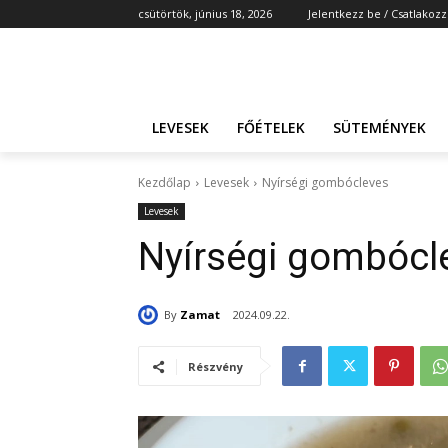
csütörtök, június 18, 2026
Jelentkezz be / Csatlakozz
LEVESEK
FŐÉTELEK
SÜTEMÉNYEK
Kezdőlap
Levesek
Nyírségi gombócleves
Levesek
Nyírségi gombócl
By
Zamat
2024.09.22.
Részvény