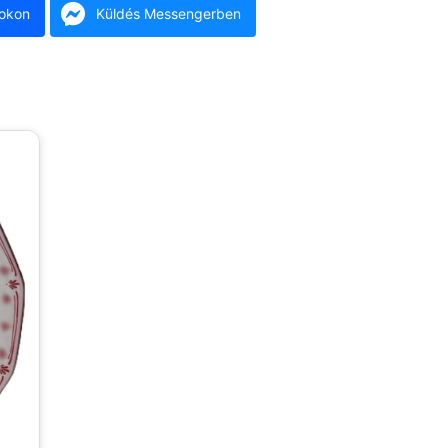
okon
Küldés Messengerben