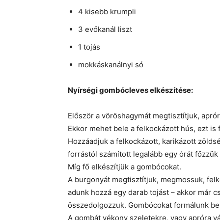
4 kisebb krumpli
3 evőkanál liszt
1 tojás
mokkáskanálnyi só
Nyírségi gombócleves elkészítése:
Először a vöröshagymát megtisztítjuk, apró
Ekkor mehet bele a felkockázott hús, ezt is f
Hozzáadjuk a felkockázott, karikázott zölds
forrástól számított legalább egy órát főzzü
Míg fő elkészítjük a gombócokat.
A burgonyát megtisztítjuk, megmossuk, fel
adunk hozzá egy darab tojást – akkor már csa
összedolgozzuk. Gombócokat formálunk bel
A gombát vékony szeletekre, vagy apróra vá