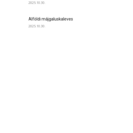
2025.10.30.
Alföldi májgaluskaleves
2025.10.30.