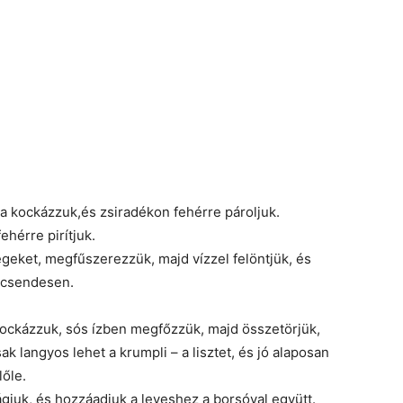
ra kockázzuk,és zsiradékon fehérre pároljuk.
ehérre pirítjuk.
égeket, megfűszerezzük, majd vízzel felöntjük, és
k csendesen.
kockázzuk, sós ízben megfőzzük, majd összetörjük,
k langyos lehet a krumpli – a lisztet, és jó alaposan
őle.
gjuk, és hozzáadjuk a leveshez a borsóval együtt.