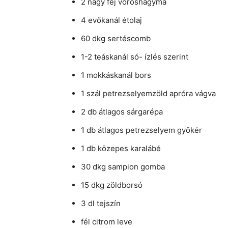
2 nagy fej vöröshagyma
4 evőkanál étolaj
60 dkg sertéscomb
1-2 teáskanál só- ízlés szerint
1 mokkáskanál bors
1 szál petrezselyemzöld apróra vágva
2 db átlagos sárgarépa
1 db átlagos petrezselyem gyökér
1 db közepes karalábé
30 dkg sampion gomba
15 dkg zöldborsó
3 dl tejszín
fél citrom leve