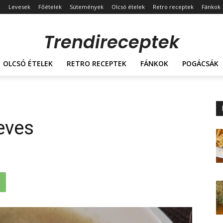
Levesek
Főételek
Sütemények
Olcsó ételek
Retro receptek
Fánkok
Trendireceptek
OLCSÓ ÉTELEK
RETRO RECEPTEK
FÁNKOK
POGÁCSÁK
eves