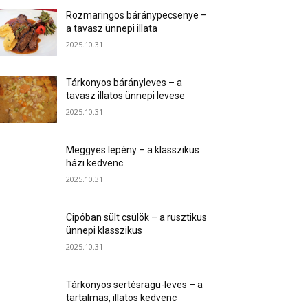
Rozmaringos báránypecsenye –
a tavasz ünnepi illata
2025.10.31.
Tárkonyos bárányleves – a
tavasz illatos ünnepi levese
2025.10.31.
Meggyes lepény – a klasszikus
házi kedvenc
2025.10.31.
Cipóban sült csülök – a rusztikus
ünnepi klasszikus
2025.10.31.
Tárkonyos sertésragu-leves – a
tartalmas, illatos kedvenc