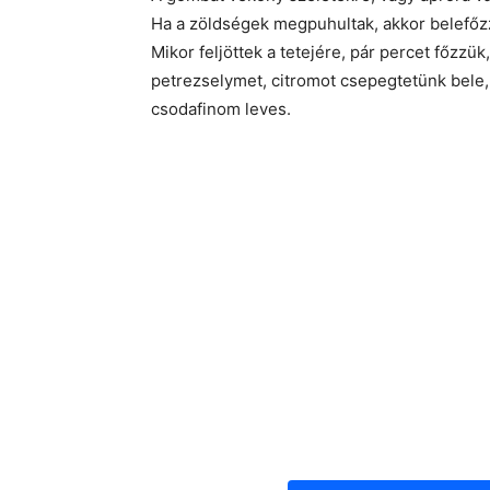
Ha a zöldségek megpuhultak, akkor belefő
Mikor feljöttek a tetejére, pár percet főzzük
petrezselymet, citromot csepegtetünk bele, e
csodafinom leves.