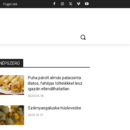
Pogácsák
NÉPSZERŰ
Puha párolt almás palacsinta:
illatos, fahéjas töltelékkel lesz
igazán ellenállhatatlan
2026.06.18.
Szárnyasgaluska húslevesbe
2025.10.31.