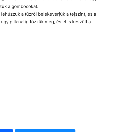
zzük a gombócokat.
, lehúzzuk a tűzről belekeverjük a tejszínt, és a
gy pillanatig főzzük még, és el is készült a