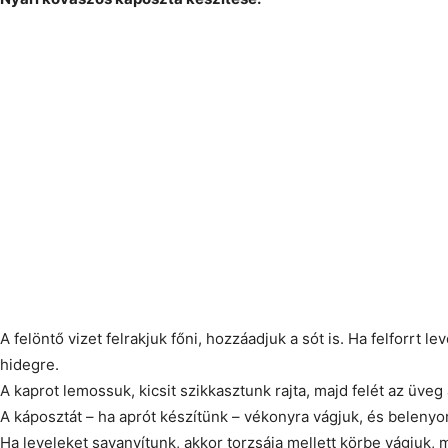
A felöntő vizet felrakjuk főni, hozzáadjuk a sót is. Ha felforrt l
hidegre.
A kaprot lemossuk, kicsit szikkasztunk rajta, majd felét az üveg 
A káposztát – ha aprót készítünk – vékonyra vágjuk, és belen
Ha leveleket savanyítunk, akkor torzsája mellett körbe vágjuk, 