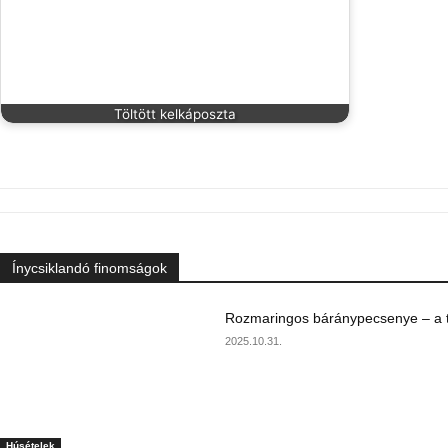
Töltött kelkáposzta
Ínycsiklandó finomságok
Rozmaringos báránypecsenye – a ta
2025.10.31.
Húsételek