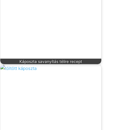
Káposzta savanyítás télire recept