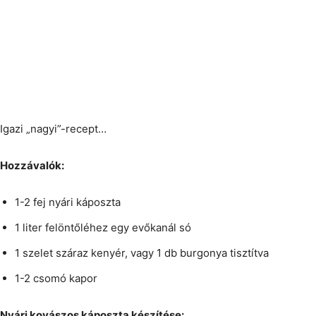
Igazi „nagyi”-recept…
Hozzávalók:
1-2 fej nyári káposzta
1 liter felöntőléhez egy evőkanál só
1 szelet száraz kenyér, vagy 1 db burgonya tisztítva
1-2 csomó kapor
Nyári kovászos káposzta készítése: