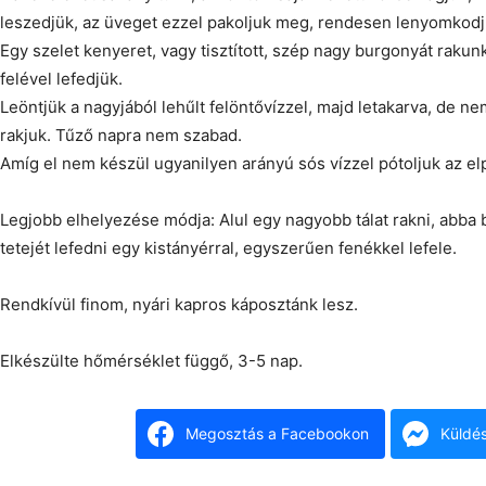
leszedjük, az üveget ezzel pakoljuk meg, rendesen lenyomkodju
Egy szelet kenyeret, vagy tisztított, szép nagy burgonyát rakun
felével lefedjük.
Leöntjük a nagyjából lehűlt felöntővízzel, majd letakarva, de n
rakjuk. Tűző napra nem szabad.
Amíg el nem készül ugyanilyen arányú sós vízzel pótoljuk az elp
Legjobb elhelyezése módja: Alul egy nagyobb tálat rakni, abba b
tetejét lefedni egy kistányérral, egyszerűen fenékkel lefele.
Rendkívül finom, nyári kapros káposztánk lesz.
Elkészülte hőmérséklet függő, 3-5 nap.
Megosztás a Facebookon
Küldé