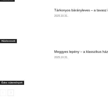
Tárkonyos bárányleves – a tavasz i
2025.10.31.
Húslevesek
Meggyes lepény – a klasszikus ház
2025.10.31.
Édes sütemények