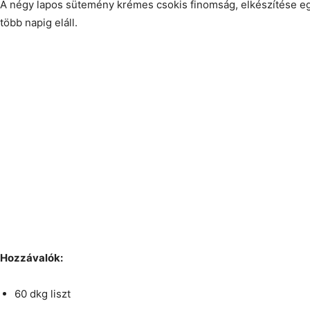
A négy lapos sütemény krémes csokis finomság, elkészítése e
több napig eláll.
Hozzávalók:
60 dkg liszt