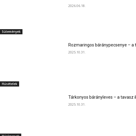
2026.06.18.
Sütemények
Rozmaringos báránypecsenye – a ta
2025.10.31.
Húsételek
Tárkonyos bárányleves – a tavasz i
2025.10.31.