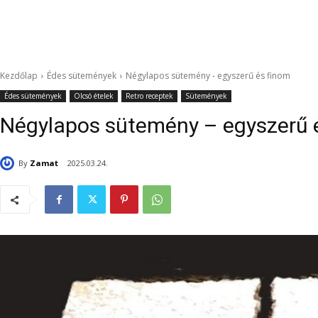
Kezdőlap
Édes sütemények
Négylapos sütemény - egyszerű és finom
Édes sütemények
Olcsó ételek
Retro receptek
Sütemények
Négylapos sütemény – egyszerű 
By
Zamat
2025.03.24.