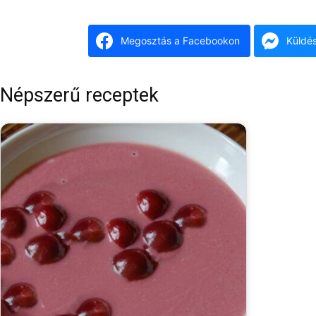
Megosztás a Facebookon
Küldé
Népszerű receptek