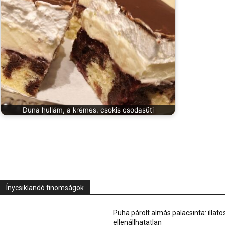
Duna hullám, a krémes, csokis csodasüti
Ínycsiklandó finomságok
Puha párolt almás palacsinta: illato
ellenállhatatlan