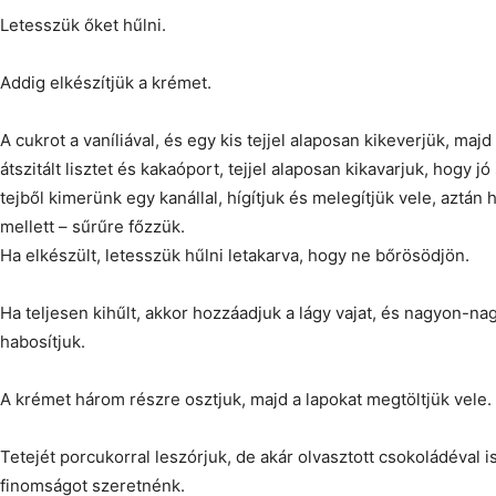
Letesszük őket hűlni.
Addig elkészítjük a krémet.
A cukrot a vaníliával, és egy kis tejjel alaposan kikeverjük, maj
átszitált lisztet és kakaóport, tejjel alaposan kikavarjuk, hogy j
tejből kimerünk egy kanállal, hígítjuk és melegítjük vele, aztán
mellett – sűrűre főzzük.
Ha elkészült, letesszük hűlni letakarva, hogy ne bőrösödjön.
Ha teljesen kihűlt, akkor hozzáadjuk a lágy vajat, és nagyon-na
habosítjuk.
A krémet három részre osztjuk, majd a lapokat megtöltjük vele.
Tetejét porcukorral leszórjuk, de akár olvasztott csokoládéval is
finomságot szeretnénk.