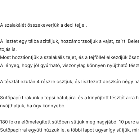
A szalakálét összekeverjük a deci tejjel.
A lisztet egy tálba szitáljuk, hozzámorzsoljuk a vajat, zsírt. Bel
tojás is.
Most hozzáöntjük a szalakális tejet, és a tejföllel elkezdjük öss
A lényeg, hogy jól gyúrható, viszonylag könnyen nyújtható tész
A tésztát ezután 4 részre osztjuk, és lisztezett deszkán négy na
Sütőpapírt rakunk a tepsi hátuljára, és a kinyújtott tésztát arra
nyújthatjuk, ha úgy könnyebb.
180 fokra előmelegített sütőben sütjük meg nagyjából 10 perc al
Sütőpapírral együtt húzzuk le, a többi lapot ugyanígy sütjük, min