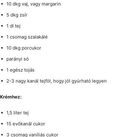
10 dkg vaj, vagy margarin
5 dkg zsír
1 dl tej
1 csomag szalakálé
10 dkg porcukor
parányi só
1 egész tojás
2-3 nagy kanál tejföl, hogy jól gyúrható legyen
Krémhez:
1,5 liter tej
15 evőkanál cukor
3 csomag vaníliás cukor