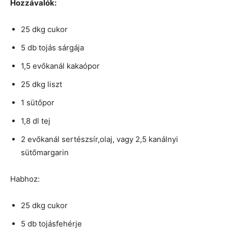
Hozzávalók:
25 dkg cukor
5 db tojás sárgája
1,5 evőkanál kakaópor
25 dkg liszt
1 sütőpor
1,8 dl tej
2 evőkanál sertészsír,olaj, vagy 2,5 kanálnyi
sütőmargarin
Habhoz:
25 dkg cukor
5 db tojásfehérje