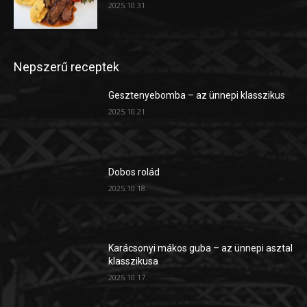
2025.10.31.
Nepszerű receptek
Gesztenyebomba – az ünnepi klasszikus
2025.10.21.
Dobos rolád
2025.10.18.
Karácsonyi mákos guba – az ünnepi asztal
klasszikusa
2025.10.17.