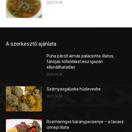
2025.10.30.
A szerkesztő ajánlata
Puha párolt almás palacsinta: illatos,
fahéjas töltelékkel lesz igazán
ellenállhatatlan
2026.06.18.
Szárnyasgaluska húslevesbe
2025.10.31.
Rozmaringos báránypecsenye – a tavasz
ünnepi illata