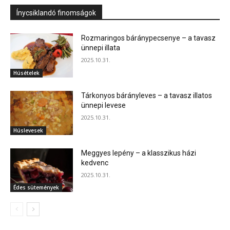
Ínycsiklandó finomságok
Rozmaringos báránypecsenye – a tavasz
ünnepi illata
2025.10.31.
Húsételek
Tárkonyos bárányleves – a tavasz illatos
ünnepi levese
2025.10.31.
Húslevesek
Meggyes lepény – a klasszikus házi
kedvenc
2025.10.31.
Édes sütemények