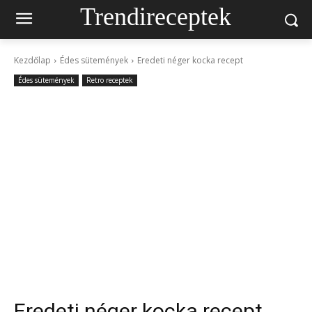
Trendireceptek
Kezdőlap
Édes sütemények
Eredeti néger kocka recept
Édes sütemények
Retro receptek
Eredeti néger kocka recept