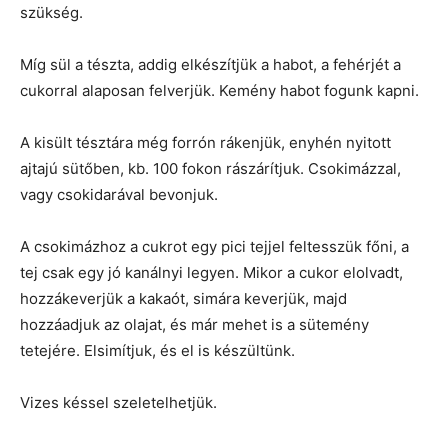
szükség.
Míg sül a tészta, addig elkészítjük a habot, a fehérjét a
cukorral alaposan felverjük. Kemény habot fogunk kapni.
A kisült tésztára még forrón rákenjük, enyhén nyitott
ajtajú sütőben, kb. 100 fokon rászárítjuk. Csokimázzal,
vagy csokidarával bevonjuk.
A csokimázhoz a cukrot egy pici tejjel feltesszük főni, a
tej csak egy jó kanálnyi legyen. Mikor a cukor elolvadt,
hozzákeverjük a kakaót, simára keverjük, majd
hozzáadjuk az olajat, és már mehet is a sütemény
tetejére. Elsimítjuk, és el is készültünk.
Vizes késsel szeletelhetjük.