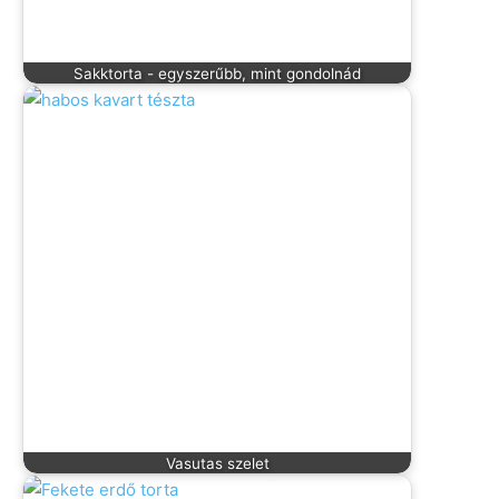
Sakktorta - egyszerűbb, mint gondolnád
Vasutas szelet