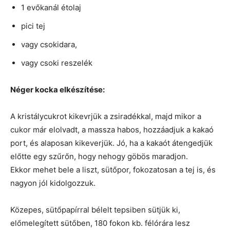
1 evőkanál étolaj
pici tej
vagy csokidara,
vagy csoki reszelék
Néger kocka elkészítése:
A kristálycukrot kikevrjük a zsiradékkal, majd mikor a
cukor már elolvadt, a massza habos, hozzáadjuk a kakaó
port, és alaposan kikeverjük. Jó, ha a kakaót átengedjük
előtte egy szűrőn, hogy nehogy göbös maradjon.
Ekkor mehet bele a liszt, sütőpor, fokozatosan a tej is, és
nagyon jól kidolgozzuk.
Közepes, sütőpapírral bélelt tepsiben sütjük ki,
előmelegített sütőben, 180 fokon kb. félórára lesz