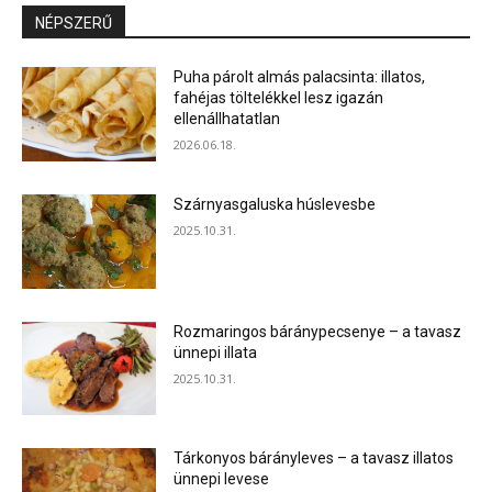
NÉPSZERŰ
Puha párolt almás palacsinta: illatos,
fahéjas töltelékkel lesz igazán
ellenállhatatlan
2026.06.18.
Szárnyasgaluska húslevesbe
2025.10.31.
Rozmaringos báránypecsenye – a tavasz
ünnepi illata
2025.10.31.
Tárkonyos bárányleves – a tavasz illatos
ünnepi levese