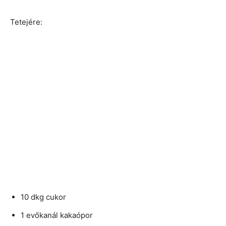
Tetejére:
10 dkg cukor
1 evőkanál kakaópor