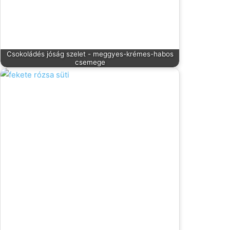
Csokoládés jóság szelet - meggyes-krémes-habos
csemege