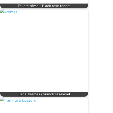
Fekete rózsa - Black rose recept
Bécsi krémes gyümölcszselével