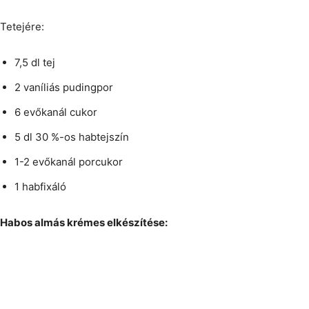
Tetejére:
7,5 dl tej
2 vaníliás pudingpor
6 evőkanál cukor
5 dl 30 %-os habtejszín
1-2 evőkanál porcukor
1 habfixáló
Habos almás krémes elkészítése: