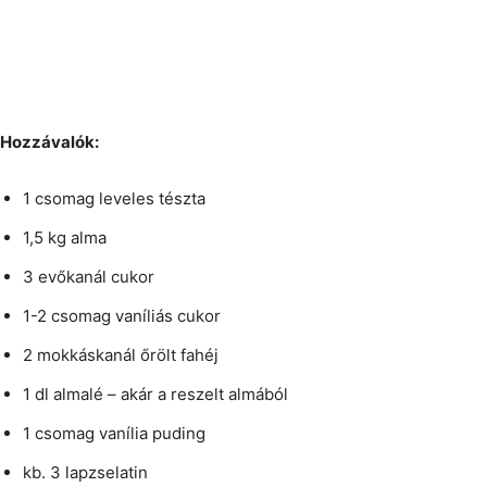
Hozzávalók:
1 csomag leveles tészta
1,5 kg alma
3 evőkanál cukor
1-2 csomag vaníliás cukor
2 mokkáskanál őrölt fahéj
1 dl almalé – akár a reszelt almából
1 csomag vanília puding
kb. 3 lapzselatin