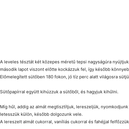
A leveles tésztát két közepes méretű tepsi nagyságúra nyújtjuk 
második lapot viszont előtte kockázzuk fel, így később könnyebb
Előmelegített sütőben 180 fokon, jó tíz perc alatt világosra sütjü
Sütőpapírral együtt kihúzzuk a sütőből, és hagyjuk kihűlni.
Míg hűl, addig az almát megtisztítjuk, lereszeljük, nyomkodjunk 
letesszük külön, később dolgozunk vele.
A lereszelt almát cukorral, vaníliás cukorral és fahéjjal felfőzzük