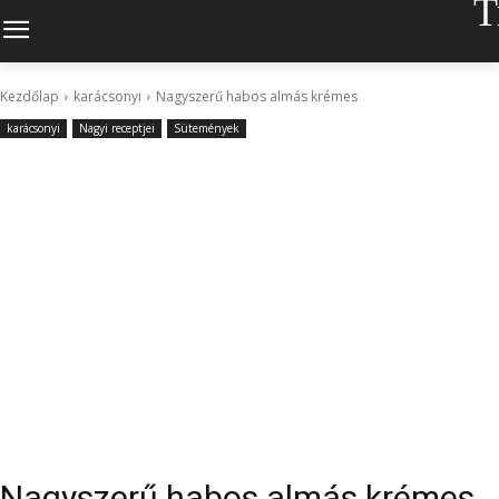
T
Kezdőlap
karácsonyi
Nagyszerű habos almás krémes
karácsonyi
Nagyi receptjei
Sütemények
Nagyszerű habos almás krémes