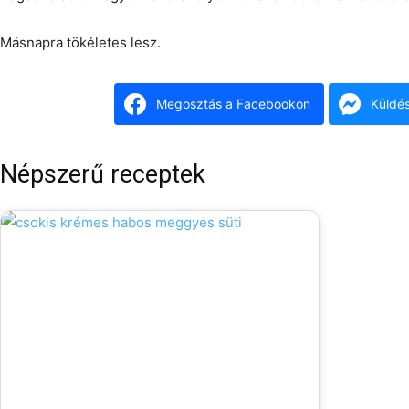
Másnapra tökéletes lesz.
Megosztás a Facebookon
Küldé
Népszerű receptek