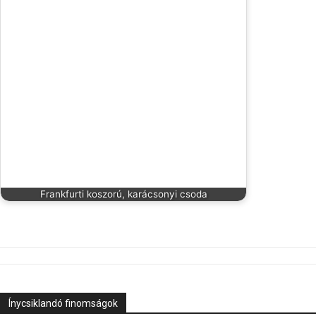
Frankfurti koszorú, karácsonyi csoda
Ínycsiklandó finomságok