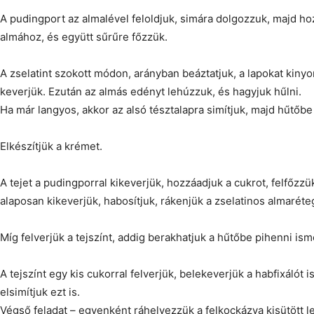
A pudingport az almalével feloldjuk, simára dolgozzuk, majd hoz
almához, és együtt sűrűre főzzük.
A zselatint szokott módon, arányban beáztatjuk, a lapokat kiny
keverjük. Ezután az almás edényt lehúzzuk, és hagyjuk hűlni.
Ha már langyos, akkor az alsó tésztalapra simítjuk, majd hűtőbe 
Elkészítjük a krémet.
A tejet a pudingporral kikeverjük, hozzáadjuk a cukrot, felfőzzü
alaposan kikeverjük, habosítjuk, rákenjük a zselatinos almaréteg
Míg felverjük a tejszínt, addig berakhatjuk a hűtőbe pihenni ism
A tejszínt egy kis cukorral felverjük, belekeverjük a habfixálót 
elsimítjuk ezt is.
Végső feladat – egyenként ráhelyezzük a felkockázva kisütött le