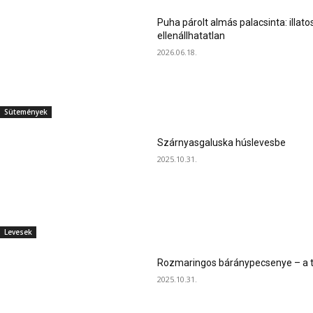
Puha párolt almás palacsinta: illato
ellenállhatatlan
2026.06.18.
Sütemények
Szárnyasgaluska húslevesbe
2025.10.31.
Levesek
Rozmaringos báránypecsenye – a ta
2025.10.31.